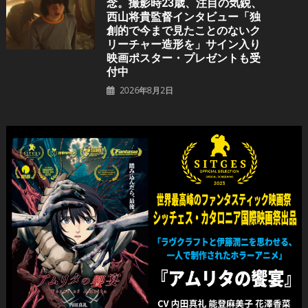
念。撮影時23歳、注目の気鋭、
⻄⼭将貴監督インタビュー「独
創的で今まで見たことのないク
リーチャー造形を」サイン入り
映画ポスター・プレゼントも受
付中
2026年8月2日