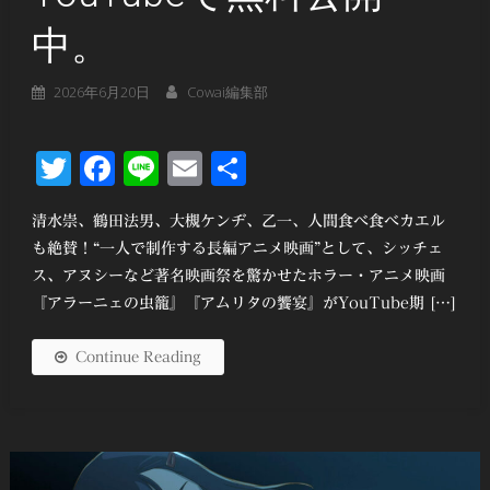
中。
2026年6月20日
Cowai編集部
Twitter
Facebook
Line
Email
共
有
清水崇、鶴田法男、大槻ケンヂ、乙一、人間食べ食べカエル
も絶賛！“一人で制作する長編アニメ映画”として、シッチェ
ス、アヌシーなど著名映画祭を驚かせたホラー・アニメ映画
『アラーニェの虫籠』『アムリタの饗宴』がYouTube期 […]
Continue Reading