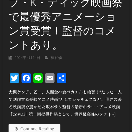
プ・K・ディック映画祭
で最優秀アニメーショ
ン賞受賞！監督のコメ
ントあり。
2024年4月14日
福谷修
Twitter
Facebook
Line
Email
共
有
大槻ケンヂ、乙一、人間食べ食べカエルも絶賛！“たった一人
で制作する長編アニメ映画”としてシッチェスなど、世界の著
名映画祭を驚かせた坂本サク監督の最新ホラー・アニメ映画
「cowai」第一回提供作品として、世界最高峰のファ […]
Continue Reading