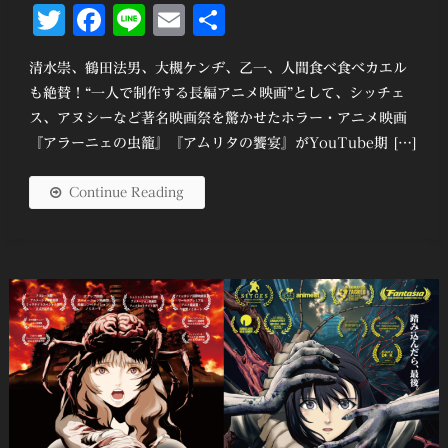
Twitter
Facebook
Line
Email
共
有
清水崇、鶴田法男、大槻ケンヂ、乙一、人間食べ食べカエル
も絶賛！“一人で制作する長編アニメ映画”として、シッチェ
ス、アヌシーなど著名映画祭を驚かせたホラー・アニメ映画
『アラーニェの虫籠』『アムリタの饗宴』がYouTube期 […]
Continue Reading