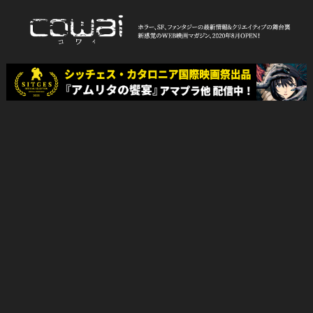
Skip
to
content
WEB映画マガジン「cowai コ
ホラー、SF、ファンタジーの最新情報＆クリエイティブの舞台裏
ワイ」