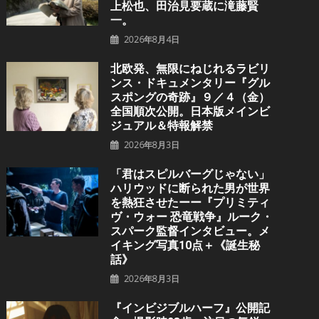
上松也、田治見要蔵に滝藤賢
一。
2026年8月4日
北欧発、無限にねじれるラビリ
ンス・ドキュメンタリー『グル
スポングの奇跡』９／４（金）
全国順次公開。日本版メインビ
ジュアル＆特報解禁
2026年8月3日
「君はスピルバーグじゃない」
ハリウッドに断られた男が世界
を熱狂させたーー『プリミティ
ヴ・ウォー 恐⻯戦争』ルーク・
スパーク監督インタビュー。メ
イキング写真10点＋《誕⽣秘
話》
2026年8月3日
『インビジブルハーフ』公開記