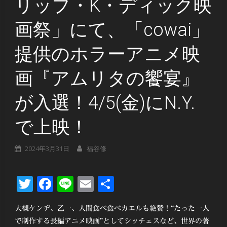
リップ・K・ディック映
画祭」にて、「cowai」
提供のホラーアニメ映
画『アムリタの饗宴』
が入選！4/5(金)にN.Y.
で上映！
2024年3月31日
福谷修
Twitter
Facebook
Line
Email
共
有
大槻ケンヂ、乙一、人間食べ食べカエルも絶賛！“たった一人
で制作する長編アニメ映画”としてシッチェスなど、世界の著