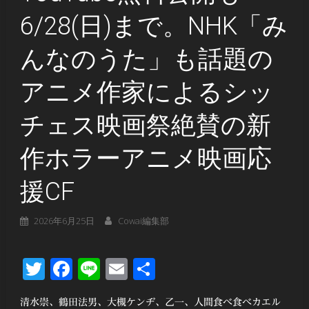
6/28(日)まで。NHK「み
んなのうた」も話題の
アニメ作家によるシッ
チェス映画祭絶賛の新
作ホラーアニメ映画応
援CF
2026年6月25日
Cowai編集部
Twitter
Facebook
Line
Email
共
有
清水崇、鶴田法男、大槻ケンヂ、乙一、人間食べ食べカエル