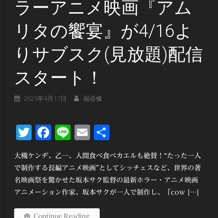
ラーアニメ映画『アム
リタの饗宴』が4/16よ
りサブスク(見放題)配信
スタート！
2025年4月17日
福谷修
Twitter
Facebook
Line
Email
共
有
大槻ケンヂ、乙一、人間食べ食べカエルも絶賛！“たった一人
で制作する長編アニメ映画”としてシッチェスなど、世界の著
名映画祭を驚かせた坂本サク監督の最新ホラー・アニメ映画
アニメーション作家、坂本サクが一人で制作し、「cow […]
Continue Reading