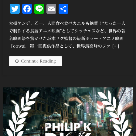
Twitter
Facebook
Line
Email
共
有
大槻ケンヂ、乙一、人間食べ食べカエルも絶賛！“たった一人
で制作する長編アニメ映画”としてシッチェスなど、世界の著
名映画祭を驚かせた坂本サク監督の最新ホラー・アニメ映画
「cowai」第一回提供作品として、世界最高峰のファ […]
Continue Reading