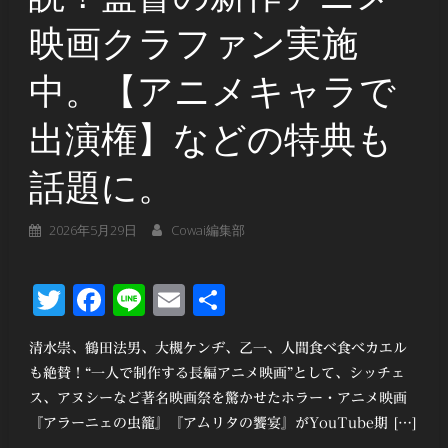
映画クラファン実施
中。【アニメキャラで
出演権】などの特典も
話題に。
2026年5月29日
Cowai編集部
Twitter
Facebook
Line
Email
共
有
清水崇、鶴田法男、大槻ケンヂ、乙一、人間食べ食べカエル
も絶賛！“一人で制作する長編アニメ映画”として、シッチェ
ス、アヌシーなど著名映画祭を驚かせたホラー・アニメ映画
『アラーニェの虫籠』『アムリタの饗宴』がYouTube期 […]