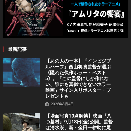
ョ
ン
最新記事
【あの人の一本】『インビジブ
ルハーフ』⻄⼭将貴監督が選ぶ
《隠れた傑作ホラー・ベスト
5》。「この監督にしか作れな
い、誰にも真似できないホラー
映画」サイン入りポスター・プ
レゼントも
2026年8月4日
【場面写真10点解禁】映画『八
つ墓村』9月18日(金)公開。監督
は清水崇、新・金田一耕助に尾