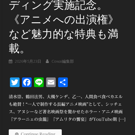
ディング実施記念。
《アニメへの出演権》
など魅力的な特典も満
載。
2026年5月23日
Cowai編集部
Twitter
Facebook
Line
Email
共
有
清水崇、鶴田法男、大槻ケンヂ、乙一、人間食べ食べカエル
も絶賛！“一人で制作する長編アニメ映画”として、シッチェ
ス、アヌシーなど著名映画祭を驚かせたホラー・アニメ映画
『アラーニェの虫籠』『アムリタの饗宴』がYouTube期 […]
Continue Reading