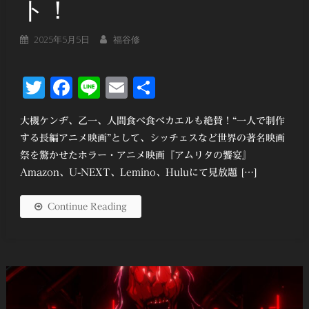
ト！
2025年5月5日
福谷修
Twitter
Facebook
Line
Email
共
有
大槻ケンヂ、乙一、人間食べ食べカエルも絶賛！“一人で制作
する長編アニメ映画”として、シッチェスなど世界の著名映画
祭を驚かせたホラー・アニメ映画『アムリタの饗宴』
Amazon、U-NEXT、Lemino、Huluにて見放題 […]
Continue Reading