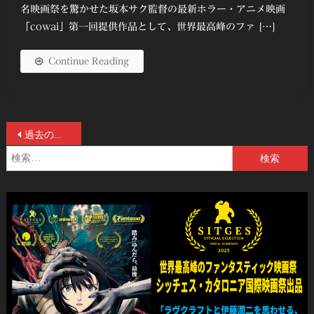
名映画祭を驚かせた坂本サク監督の最新ホラー・アニメ映画
「cowai」第一回提供作品として、世界最高峰のファ […]
Continue Reading
投
過去の投稿
検
稿
索:
ナ
ビ
ゲ
ー
シ