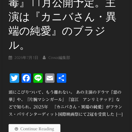
毒』11月公開予定。主
演は『カニバさん・異
端の純愛』のブラジ
ル。
2026年7月1日
Cowai編集部
Twitter
Facebook
Line
Email
共
有
頭にこびりついて、もう離れない。 あの主演のドラマ「惡の
華」や、『片腕マシンガール』『富江 アンリミテッド』な
どで知られ、2025年 『カニバさん・異端の純愛』がフラン
ス・パリインターディット国際映画祭にて2冠を受賞した […]
Continue Reading