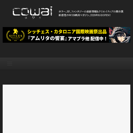
Skip
to
content
WEB映画マガジン「cowai コ
ホラー、SF、ファンタジーの最新情報＆クリエイティブの舞台裏
ワイ」