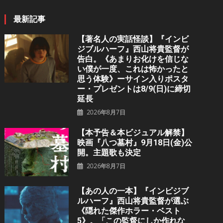
最新記事
【著名人の実話怪談】『インビ
ジブルハーフ』⻄⼭将貴監督が
告白。《あまりお化けを信じな
い僕が一度、これは怖かったと
思う体験》ーサイン入りポスタ
ー・プレゼントは8/9(日)に締切
延長
2026年8月7日
【本予告＆本ビジュアル解禁】
映画『八つ墓村』9月18日(金)公
開。主題歌も決定
2026年8月7日
【あの人の一本】『インビジブ
ルハーフ』⻄⼭将貴監督が選ぶ
《隠れた傑作ホラー・ベスト
5》。「この監督にしか作れな