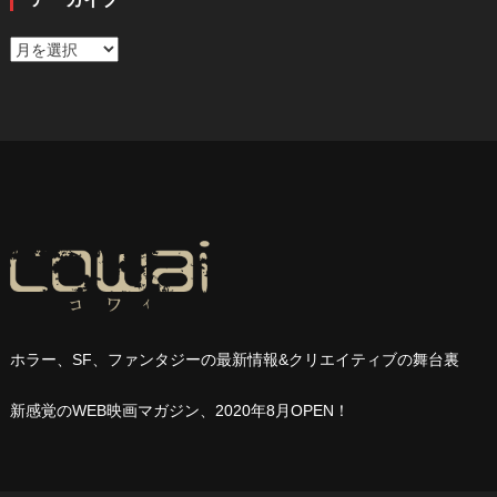
ア
ー
カ
イ
ブ
ホラー、
SF
、ファンタジーの最新情報
&
クリエイティブの舞台裏
新感覚の
WEB
映画マガジン、
2020
年
8
月
OPEN
！