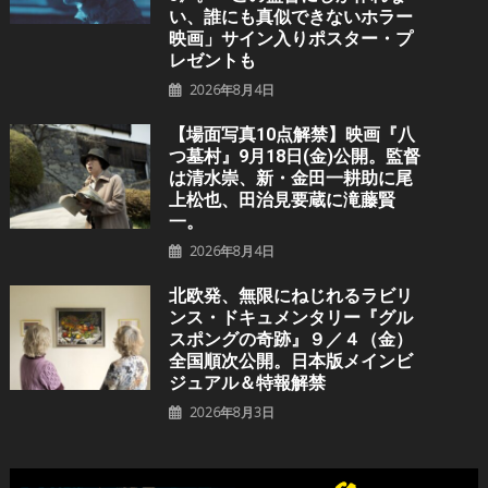
い、誰にも真似できないホラー
映画」サイン入りポスター・プ
レゼントも
2026年8月4日
【場面写真10点解禁】映画『八
つ墓村』9月18日(金)公開。監督
は清水崇、新・金田一耕助に尾
上松也、田治見要蔵に滝藤賢
一。
2026年8月4日
北欧発、無限にねじれるラビリ
ンス・ドキュメンタリー『グル
スポングの奇跡』９／４（金）
全国順次公開。日本版メインビ
ジュアル＆特報解禁
2026年8月3日