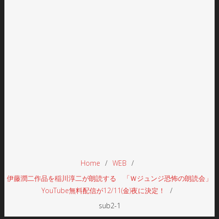
Home
WEB
伊藤潤二作品を稲川淳二が朗読する 「Ｗジュンジ恐怖の朗読会」
YouTube無料配信が12/11(金)夜に決定！
sub2-1