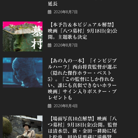
延長
2026年8月7日
【本予告＆本ビジュアル解禁】
映画『八つ墓村』9月18日(金)公
開。主題歌も決定
2026年8月7日
【あの人の一本】『インビジブ
ルハーフ』⻄⼭将貴監督が選ぶ
《隠れた傑作ホラー・ベスト
5》。「この監督にしか作れな
い、誰にも真似できないホラー
映画」サイン入りポスター・プ
レゼントも
2026年8月4日
【場面写真10点解禁】映画『八
つ墓村』9月18日(金)公開。監督
は清水崇、新・金田一耕助に尾
上松也、田治見要蔵に滝藤賢