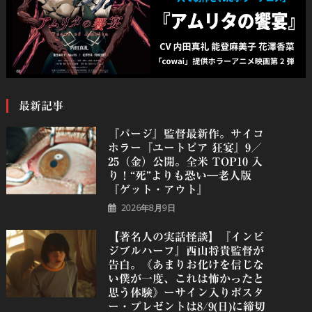
最新記事
『パージ』監督最新作。サイコ
ホラー『ユートピア 狂宴』9／
25（金）公開。全米 TOP10 入
り！“死”よりも恐い―老人版
『ゲット・アウト』
2026年8月9日
【著名人の実話怪談】『インビ
ジブルハーフ』⻄⼭将貴監督が
告白。《あまりお化けを信じな
い僕が一度、これは怖かったと
思う体験》ーサイン入りポスタ
ー・プレゼントは8/9(日)に締切