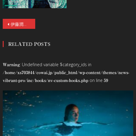
投
伊藤潤二作品を稲川淳二が朗読する 「Ｗジュンジ恐怖の朗読会」YouTube無料配信が12/11(金)夜に決定！
稿
RELATED POSTS
ナ
ビ
: Undefined variable $category_ids in
Warning
ゲ
/home/xs703844/cowai.jp/public_html/wp-content/themes/news-
on line
vibrant-pro/inc/hooks/nv-custom-hooks.php
59
ー
シ
ョ
ン