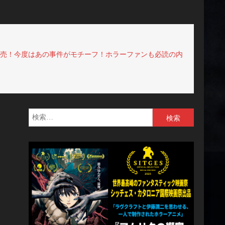
水）発売！今度はあの事件がモチーフ！ホラーファンも必読の内
検
索: