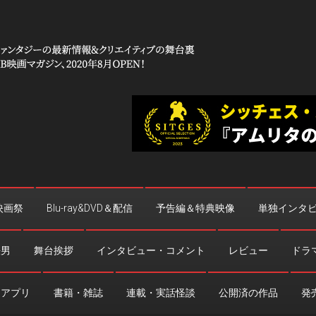
 コワイ」
台裏
映画祭
Blu-ray&DVD＆配信
予告編＆特典映像
単独インタ
法男
舞台挨拶
インタビュー・コメント
レビュー
ドラ
・アプリ
書籍・雑誌
連載・実話怪談
公開済の作品
発売