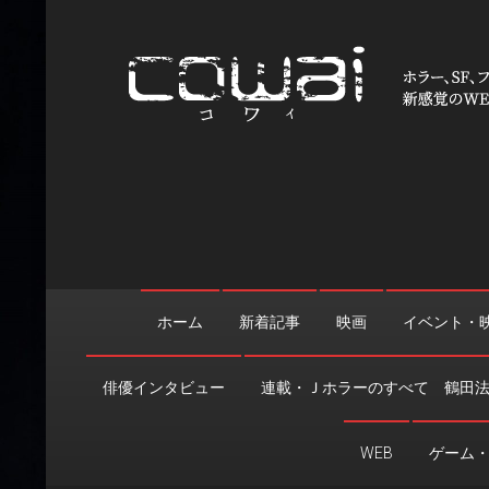
Skip
to
content
WEB映画マガジン「cowai
ホラー、SF、ファンタジーの最新情報＆クリエイティブの舞
ホーム
新着記事
映画
イベント・
俳優インタビュー
連載・Ｊホラーのすべて 鶴田
WEB
ゲーム