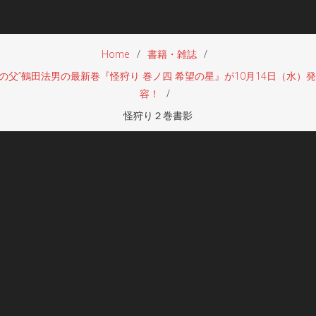
Home
書籍・雑誌
ーの父”鶴田法男の最新巻『怪狩り 巻ノ四 希望の星』が10月14日（
容！
怪狩り２巻書影