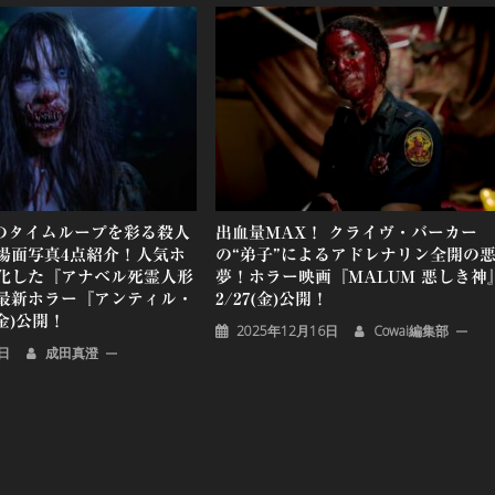
怖のタイムループを彩る殺人
出血量MAX！ クライヴ・バーカー
場面写真4点紹介！人気ホ
の“弟子”によるアドレナリン全開の
化した『アナベル死霊人形
夢！ホラー映画『MALUM 悪しき神
最新ホラー『アンティル・
2/27(金)公開！
金)公開！
2025年12月16日
Cowai編集部
3日
成田真澄