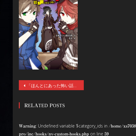
投
「ほんとにあった怖い話2020」の放送も控える、“Jホラーの父”鶴田法男の最新巻『怪狩り 巻ノ四 希望の星』が10月14日（水）発売！今度はあの事件がモチーフ！ホラーファンも必読の内容！
稿
RELATED POSTS
ナ
ビ
: Undefined variable $category_ids in
Warning
/home/xs7038
ゲ
on line
pro/inc/hooks/nv-custom-hooks.php
59