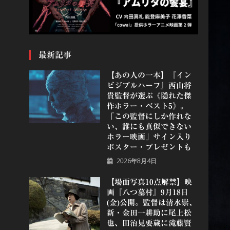
最新記事
【あの人の一本】『イン
ビジブルハーフ』⻄⼭将
貴監督が選ぶ《隠れた傑
作ホラー・ベスト5》。
「この監督にしか作れな
い、誰にも真似できない
ホラー映画」サイン入り
ポスター・プレゼントも
2026年8月4日
【場面写真10点解禁】映
画『八つ墓村』9月18日
(金)公開。監督は清水崇、
新・金田一耕助に尾上松
也、田治見要蔵に滝藤賢