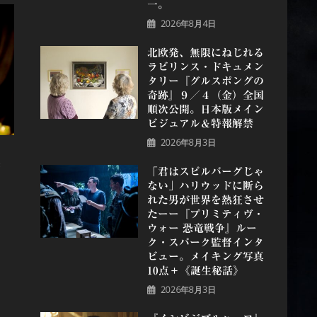
一。
2026年8月4日
北欧発、無限にねじれる
ラビリンス・ドキュメン
タリー『グルスポングの
奇跡』９／４（金）全国
順次公開。日本版メイン
ビジュアル＆特報解禁
2026年8月3日
悪
「君はスピルバーグじゃ
』
ない」ハリウッドに断ら
れた男が世界を熱狂させ
たーー『プリミティヴ・
ウォー 恐⻯戦争』ルー
ク・スパーク監督インタ
ビュー。メイキング写真
10点＋《誕⽣秘話》
2026年8月3日