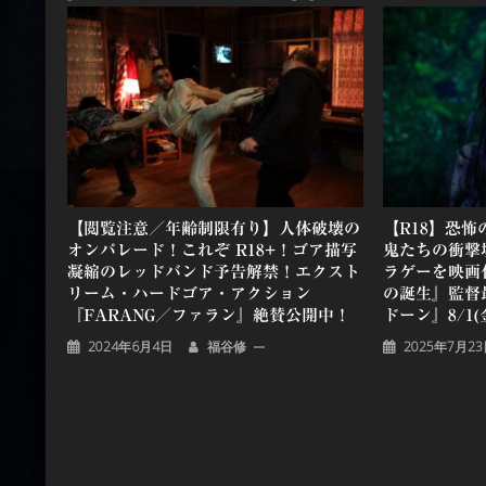
ー
シ
ョ
ン
【閲覧注意／年齢制限有り】人体破壊の
【R18】恐
オンパレード！これぞ R18+！ゴア描写
鬼たちの衝撃
凝縮のレッドバンド予告解禁！エクスト
ラゲーを映画
リーム・ハードゴア・アクション
の誕生』監督
『FARANG／ファラン』絶賛公開中！
ドーン』8/1(
2024年6月4日
福谷修
2025年7月2