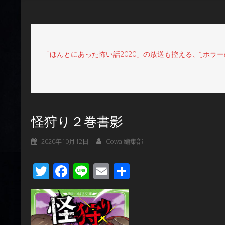
「ほんとにあった怖い話2020」の放送も控える、“Jホラ
怪狩り２巻書影
2020年10月12日
Cowai編集部
Twitter
Facebook
Line
Email
共
有