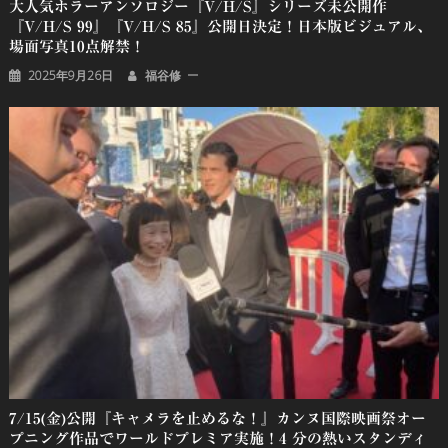
大人気ホラーアンソロジー『V/H/S』シリーズ未公開作
『V/H/S 99』『V/H/S 85』公開日決定！日本版ビジュアル、
場面写真10点解禁！
2025年9月26日
福谷修
7/15(金)公開『キャメラを止めるな！』カンヌ国際映画祭オー
プニング作品でワールドプレミア実施！4 分の熱いスタンディ