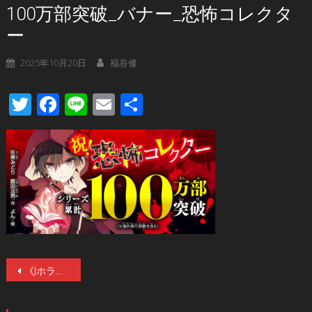
100万部突破_バナー_恐怖コレクタ
ー
2025年10月20日
福谷修
Twitter
Facebook
Line
Email
共
有
投
《Jホラーの父》鶴田法男原作による「恐怖コレクター」シリーズが累計100万部突破！ 鶴田監督のコメントあり。
稿