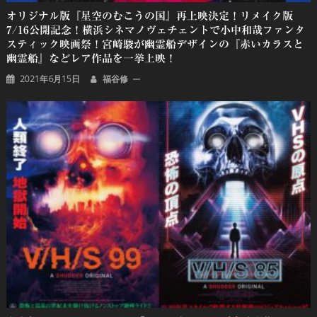
オリジナル版『星空のむこうの国』再上映決定！リメイク版
7/16公開記念！横浜シネマノヴェチェントで小中和哉ファンタ
スティック映画祭！宮崎駿が幽霊船デザインの『赤いカラスと
幽霊船』などレア作品を一挙上映！
2021年6月15日
福谷修