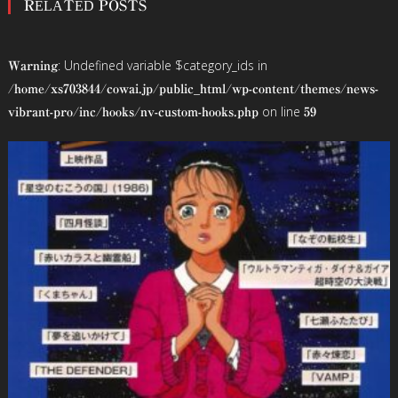
RELATED POSTS
ナ
ビ
: Undefined variable $category_ids in
Warning
ゲ
/home/xs703844/cowai.jp/public_html/wp-content/themes/news-
on line
vibrant-pro/inc/hooks/nv-custom-hooks.php
59
ー
シ
ョ
ン