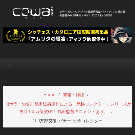
Skip
to
content
WEB映画マガジン「cowai コ
ホラー、SF、ファンタジーの最新情報＆クリエイティブの舞台裏
ワイ」
Home
書籍・雑誌
《Jホラーの父》鶴田法男原作による「恐怖コレクター」シリーズが
累計100万部突破！ 鶴田監督のコメントあり。
100万部突破_バナー_恐怖コレクター