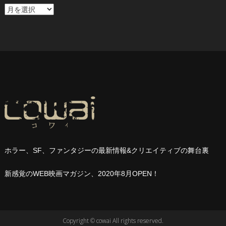
ア
ー
カ
イ
ブ
ホラー、
SF
、ファンタジーの最新情報
&
クリエイティブの舞台裏
新感覚の
WEB
映画マガジン、
2020
年
8
月
OPEN
！
Copyright © cowai All rights reserved.