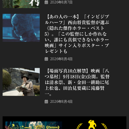
2026年8月7日
【あの人の一本】『インビジブ
ルハーフ』⻄⼭将貴監督が選ぶ
《隠れた傑作ホラー・ベスト
5》。「この監督にしか作れな
い、誰にも真似できないホラー
映画」サイン入りポスター・プ
レゼントも
2026年8月4日
【場面写真10点解禁】映画『八
つ墓村』9月18日(金)公開。監督
は清水崇、新・金田一耕助に尾
上松也、田治見要蔵に滝藤賢
一。
2026年8月4日