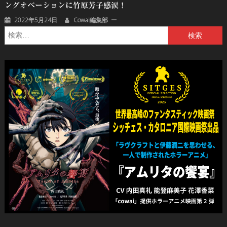
ングオベーションに竹原芳子感涙！
2022年5月24日
Cowai編集部
検
索: