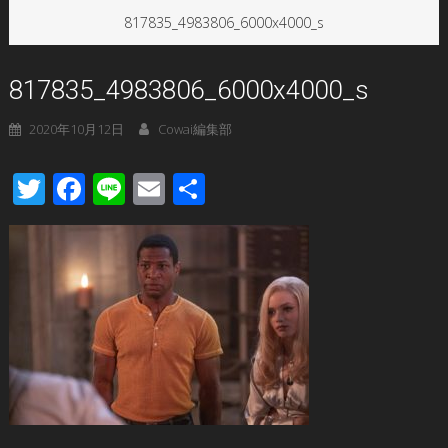
817835_4983806_6000x4000_s
817835_4983806_6000x4000_s
2020年10月12日
Cowai編集部
Twitter
Facebook
Line
Email
共
有