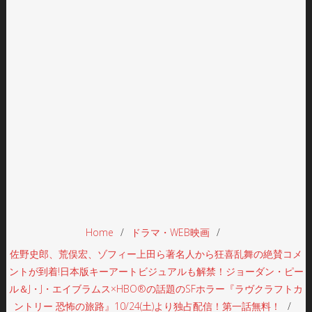
Home
ドラマ・WEB映画
佐野史郎、荒俣宏、ゾフィー上田ら著名人から狂喜乱舞の絶賛コメ
ントが到着!日本版キーアートビジュアルも解禁！ジョーダン・ピー
ル＆J・J・エイブラムス×HBO®の話題のSFホラー『ラヴクラフトカ
ントリー 恐怖の旅路』10/24(土)より独占配信！第一話無料！