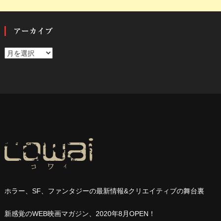
アーカイブ
ア
ー
カ
イ
ブ
ホラー、
SF
、ファンタジーの最新情報
&
クリエイティブの舞台裏
新感覚の
WEB
映画マガジン、
2020
年
8
月
OPEN
！