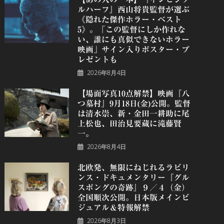
ルハーフ』⻄⼭将貴監督が選ぶ
《隠れた傑作ホラー・ベスト
5》。「この監督にしか作れな
い、誰にも真似できないホラー
映画」サイン入りポスター・プ
レゼントも
2026年8月4日
【場面写真10点解禁】映画『八
つ墓村』9月18日(金)公開。監督
は清水崇、新・金田一耕助に尾
上松也、田治見要蔵に滝藤賢
一。
2026年8月4日
北欧発、無限にねじれるラビリ
ンス・ドキュメンタリー『グル
スポングの奇跡』９／４（金）
全国順次公開。日本版メインビ
ジュアル＆特報解禁
2026年8月3日