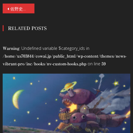
投
佐野史郎、荒俣宏、ゾフィー上田ら著名人から狂喜乱舞の絶賛コメントが到着!日本版キーアートビジュアルも解禁！ジョーダン・ピール＆J・J・エイブラムス×HBO®の話題のSFホラー『ラヴクラフトカントリー 恐怖の旅路』10/24(土)より独占配信！第一話無料！
稿
RELATED POSTS
ナ
ビ
: Undefined variable $category_ids in
Warning
ゲ
/home/xs703844/cowai.jp/public_html/wp-content/themes/news-
on line
vibrant-pro/inc/hooks/nv-custom-hooks.php
59
ー
シ
ョ
ン