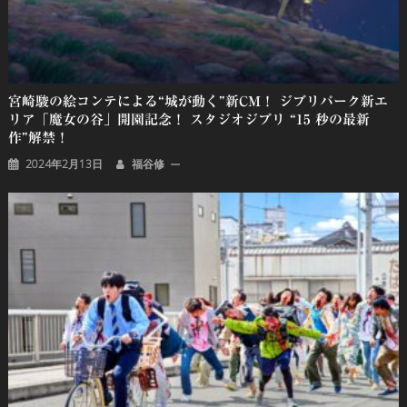
宮崎駿の絵コンテによる“城が動く”新CM！ ジブリパーク新エ
リア「魔女の谷」開園記念！ スタジオジブリ “15 秒の最新
作”解禁！
2024年2月13日
福谷修