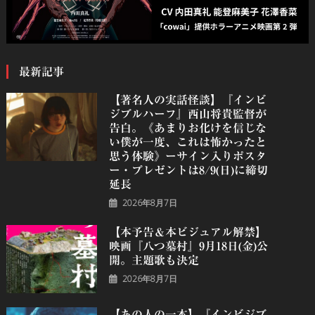
最新記事
【著名人の実話怪談】『インビ
ジブルハーフ』⻄⼭将貴監督が
告白。《あまりお化けを信じな
い僕が一度、これは怖かったと
思う体験》ーサイン入りポスタ
ー・プレゼントは8/9(日)に締切
延長
2026年8月7日
【本予告＆本ビジュアル解禁】
映画『八つ墓村』9月18日(金)公
開。主題歌も決定
2026年8月7日
【あの人の一本】『インビジブ