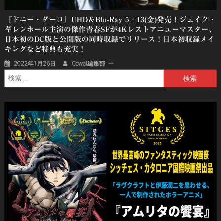
『ドニー・ダーコ』UHD＆Blu-Ray 5／13(金)発売！ジェイク・
ギレンホール主演の傑作青春SFが4Kレストアニューマスター、
日本初のDC版と公開版の同時収録でリリース！日本初収録メイ
キングなど特典も充実！
2022年1月26日
Cowai編集部
検
索: