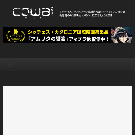
Skip
to
content
WEB映画マガジン「cowai コ
ホラー、SF、ファンタジーの最新情報＆クリエイティブの舞台裏
ワイ」