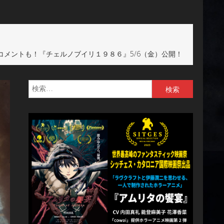
メントも！『チェルノブイリ１９８６』5/6（金）公開！
検
索: