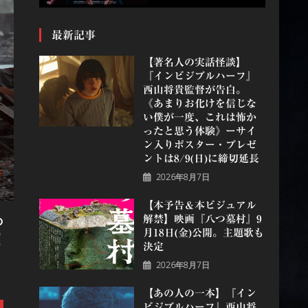
最新記事
【著名人の実話怪談】
『インビジブルハーフ』
⻄⼭将貴監督が告白。
《あまりお化けを信じな
い僕が一度、これは怖か
ったと思う体験》ーサイ
ン入りポスター・プレゼ
ントは8/9(日)に締切延長
2026年8月7日
【本予告＆本ビジュアル
ら
解禁】映画『八つ墓村』9
月18日(金)公開。主題歌も
！
決定
2026年8月7日
【あの人の一本】『イン
ビジブルハーフ』⻄⼭将