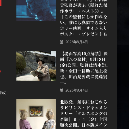
貴監督が選ぶ《隠れた傑
作ホラー・ベスト5》。
「この監督にしか作れな
い、誰にも真似できない
ホラー映画」サイン入り
ポスター・プレゼントも
2026年8月4日
【場面写真10点解禁】映
画『八つ墓村』9月18日
(金)公開。監督は清水崇、
新・金田一耕助に尾上松
８
也、田治見要蔵に滝藤賢
一。
2026年8月4日
際政
北欧発、無限にねじれる
ラビリンス・ドキュメン
タリー『グルスポングの
奇跡』９／４（金）全国
順次公開。日本版メイン