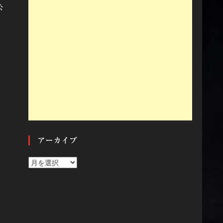
公
アーカイブ
ア
ー
カ
イ
ブ