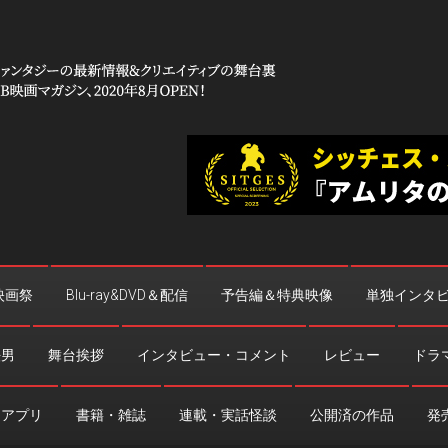
 コワイ」
台裏
映画祭
Blu-ray&DVD＆配信
予告編＆特典映像
単独インタ
法男
舞台挨拶
インタビュー・コメント
レビュー
ドラ
・アプリ
書籍・雑誌
連載・実話怪談
公開済の作品
発売