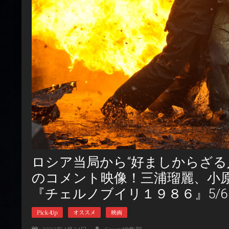
ロシア当局から“好ましからざる
のコメント映像！三浦瑠麗、小
『チェルノブイリ１９８６』5/
Pick-Up
オススメ
映画