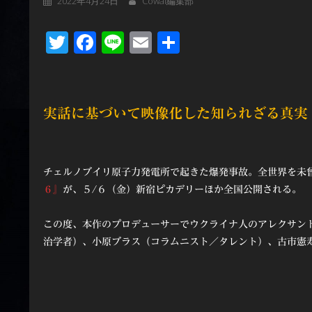
2022年4月24日
Cowai編集部
Twitter
Facebook
Line
Email
共
有
実話に基づいて映像化した知られざる真実
チェルノブイリ原子力発電所で起きた爆発事故。全世界を未
６』
が、５/６（金）新宿ピカデリーほか全国公開される。
この度、本作のプロデューサーでウクライナ人のアレクサン
治学者）、小原ブラス（コラムニスト／タレント）、古市憲