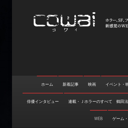
Skip
to
content
WEB映画マガジン「cowai
ホラー、SF、ファンタジーの最新情報＆クリエイティブの舞
ホーム
新着記事
映画
イベント・
俳優インタビュー
連載・Ｊホラーのすべて 鶴田
WEB
ゲーム