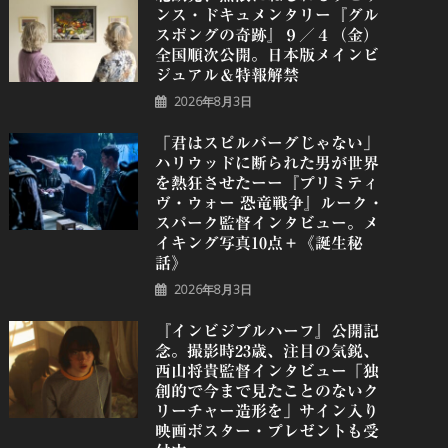
ンス・ドキュメンタリー『グル
スポングの奇跡』９／４（金）
全国順次公開。日本版メインビ
ジュアル＆特報解禁
2026年8月3日
「君はスピルバーグじゃない」
ハリウッドに断られた男が世界
を熱狂させたーー『プリミティ
ヴ・ウォー 恐⻯戦争』ルーク・
スパーク監督インタビュー。メ
イキング写真10点＋《誕⽣秘
話》
2026年8月3日
『インビジブルハーフ』公開記
念。撮影時23歳、注目の気鋭、
⻄⼭将貴監督インタビュー「独
創的で今まで見たことのないク
リーチャー造形を」サイン入り
映画ポスター・プレゼントも受