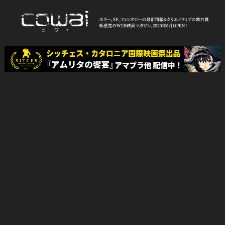
Skip
to
content
WEB映画マガジン「cowai コ
ホラー、SF、ファンタジーの最新情報＆クリエイティブの舞台裏
ワイ」