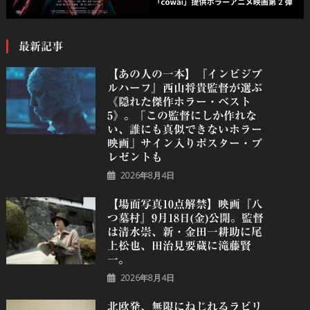
最新記事
【あの人の一本】『インビジブ
ルハーフ』⻄⼭将貴監督が選ぶ
《隠れた傑作ホラー・ベスト
5》。「この監督にしか作れな
い、誰にも真似できないホラー
映画」サイン入りポスター・プ
レゼントも
2026年8月4日
【場面写真10点解禁】映画『八
つ墓村』9月18日(金)公開。監督
は清水崇、新・金田一耕助に尾
上松也、田治見要蔵に滝藤賢
一。
2026年8月4日
北欧発、無限にねじれるラビリ