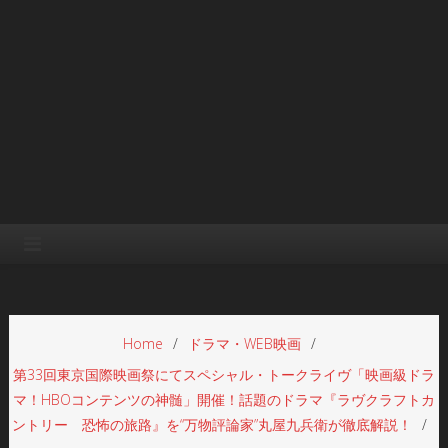
Home
ドラマ・WEB映画
第33回東京国際映画祭にてスペシャル・トークライヴ「映画級ドラ
マ！HBOコンテンツの神髄」開催！話題のドラマ『ラヴクラフトカ
ントリー 恐怖の旅路』を“万物評論家”丸屋九兵衛が徹底解説！