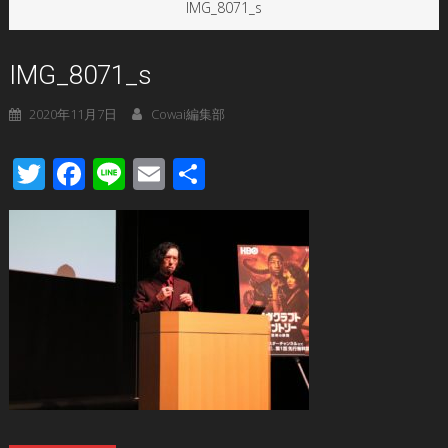
IMG_8071_s
IMG_8071_s
2020年11月7日
Cowai編集部
Twitter
Facebook
Line
Email
共
有