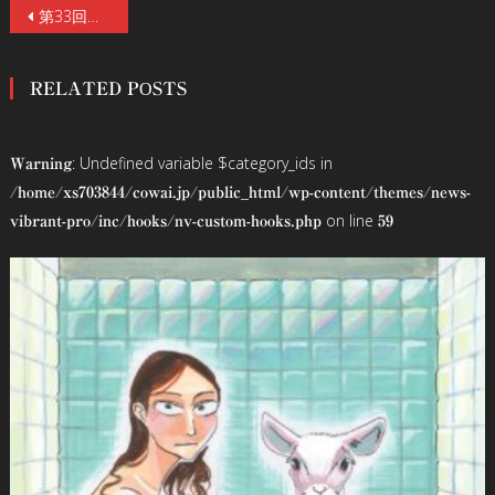
投
第33回東京国際映画祭にてスペシャル・トークライヴ「映画級ドラマ！HBOコンテンツの神髄」開催！話題のドラマ『ラヴクラフトカントリー 恐怖の旅路』を“万物評論家”丸屋九兵衛が徹底解説！
稿
RELATED POSTS
ナ
ビ
: Undefined variable $category_ids in
Warning
ゲ
/home/xs703844/cowai.jp/public_html/wp-content/themes/news-
on line
vibrant-pro/inc/hooks/nv-custom-hooks.php
59
ー
シ
ョ
ン