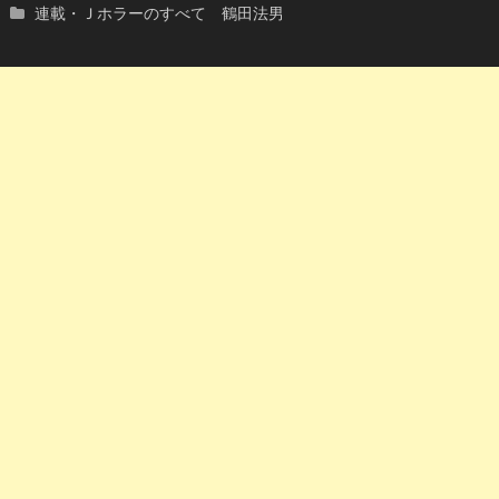
連載・Ｊホラーのすべて 鶴田法男