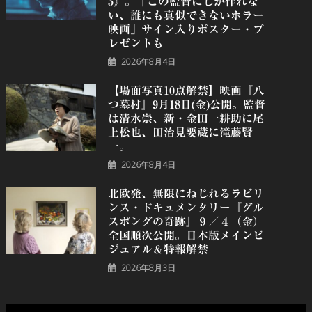
5》。「この監督にしか作れな
い、誰にも真似できないホラー
映画」サイン入りポスター・プ
レゼントも
2026年8月4日
【場面写真10点解禁】映画『八
つ墓村』9月18日(金)公開。監督
は清水崇、新・金田一耕助に尾
上松也、田治見要蔵に滝藤賢
一。
2026年8月4日
北欧発、無限にねじれるラビリ
ンス・ドキュメンタリー『グル
スポングの奇跡』９／４（金）
全国順次公開。日本版メインビ
ジュアル＆特報解禁
2026年8月3日