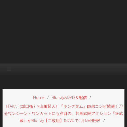
Home
Blu-ray&DVD＆配信
《TAK∴（坂口拓）×山﨑賢人》『キングダム』師弟コンビ競演！77
分ワンシーン・ワンカットにも注目の、邦画武闘アクション『狂武
蔵』がBlu-ray【二枚組】&DVDで1月6日発売!!