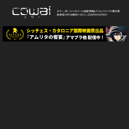
Skip
to
content
WEB映画マガジン「cowai コ
ホラー、SF、ファンタジーの最新情報＆クリエイティブの舞台裏
ワイ」