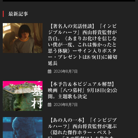
最新記事
【著名人の実話怪談】『インビ
ジブルハーフ』⻄⼭将貴監督が
告白。《あまりお化けを信じな
い僕が一度、これは怖かったと
思う体験》ーサイン入りポスタ
ー・プレゼントは8/9(日)に締切
延長
2026年8月7日
【本予告＆本ビジュアル解禁】
映画『八つ墓村』9月18日(金)公
開。主題歌も決定
2026年8月7日
【あの人の一本】『インビジブ
ルハーフ』⻄⼭将貴監督が選ぶ
《隠れた傑作ホラー・ベスト