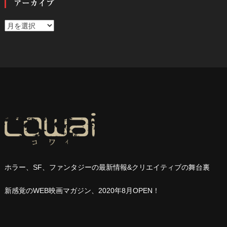
アーカイブ
ア
ー
カ
イ
ブ
ホラー、
SF
、ファンタジーの最新情報
&
クリエイティブの舞台裏
新感覚の
WEB
映画マガジン、
2020
年
8
月
OPEN
！