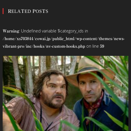
稿
RELATED POSTS
ナ
ビ
: Undefined variable $category_ids in
Warning
ゲ
/home/xs703844/cowai.jp/public_html/wp-content/themes/news-
on line
vibrant-pro/inc/hooks/nv-custom-hooks.php
59
ー
シ
ョ
ン