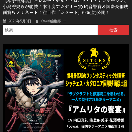
【本予告解禁】ギレルモ・デル・トロ、P・T・アンダーソン、
⼩島秀夫らが絶賛！本年度アカデミー賞(R)音響賞＆国際長編映
画賞Wノミネート！注目作『シラート』6/5(金)公開！
2026年5月8日
Cowai編集部
検
索: