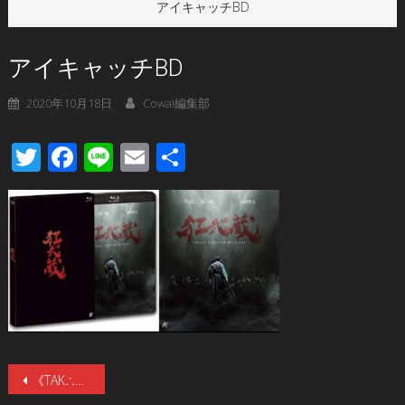
アイキャッチBD
アイキャッチBD
2020年10月18日
Cowai編集部
Twitter
Facebook
Line
Email
共
有
投
《TAK∴（坂口拓）×山﨑賢人》『キングダム』師弟コンビ競演！77分ワンシーン・ワンカットにも注目の、邦画武闘アクション『狂武蔵』がBlu-ray【二枚組】&DVDで1月6日発売!!