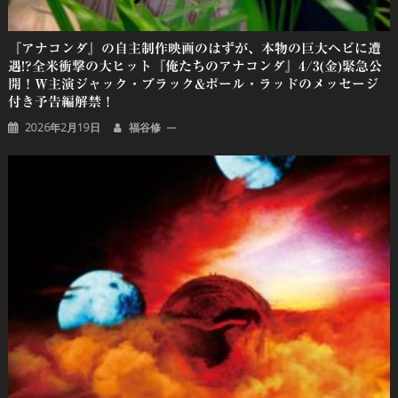
『アナコンダ』の自主制作映画のはずが、本物の巨大ヘビに遭
遇!?全米衝撃の大ヒット『俺たちのアナコンダ』4/3(金)緊急公
開！W主演ジャック・ブラック&ポール・ラッドのメッセージ
付き予告編解禁！
2026年2月19日
福谷修