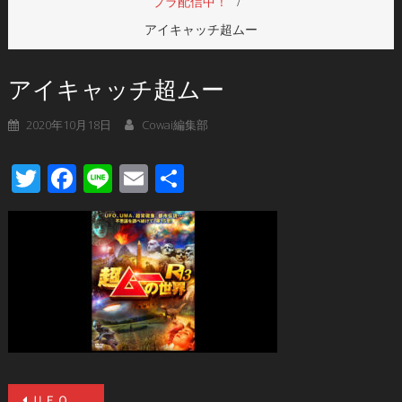
プラ配信中！
アイキャッチ超ムー
アイキャッチ超ムー
2020年10月18日
Cowai編集部
Twitter
Facebook
Line
Email
共
有
投
ＵＦＯ・ＵＭＡ・超常現象・都市伝説！あらゆる不思議について無責任に議論する「超ムーの世界R」！シリーズ最新第15章「超ムーの世界Ｒ１３」ＤＶＤが三枚組で発売！過去作14作品もＤＶＤ＆アマプラ配信中！