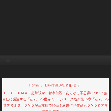
Home
Blu-ray&DVD＆配信
ＵＦＯ・ＵＭＡ・超常現象・都市伝説！あらゆる不思議について無
責任に議論する「超ムーの世界R」！シリーズ最新第15章「超ムーの
世界Ｒ１３」ＤＶＤが三枚組で発売！過去作14作品もＤＶＤ＆アマ