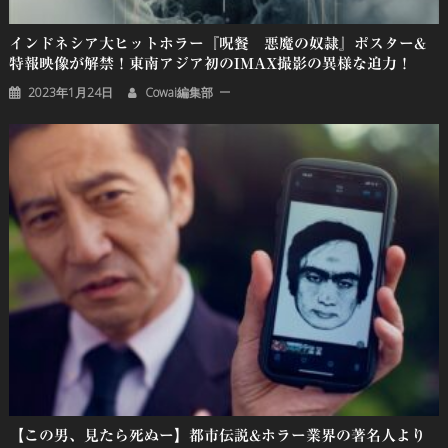
インドネシア大ヒットホラー『呪餐 悪魔の奴隷』ポスター&
特報映像が解禁！東南アジア初のIMAX撮影の異様な迫力！
2023年1月24日
Cowai編集部
【この男、見たら死ぬー】都市伝説&ホラー業界の著名人より