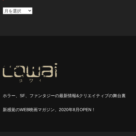
ア
ー
カ
イ
ブ
ホラー、
SF
、ファンタジーの最新情報
&
クリエイティブの舞台裏
新感覚の
WEB
映画マガジン、
2020
年
8
月
OPEN
！