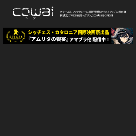
Skip
to
content
WEB映画マガジン「cowai コ
ホラー、SF、ファンタジーの最新情報＆クリエイティブの舞台裏
ワイ」