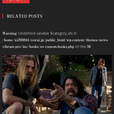
稿
RELATED POSTS
ナ
ビ
: Undefined variable $category_ids in
Warning
ゲ
/home/xs703844/cowai.jp/public_html/wp-content/themes/news-
on line
vibrant-pro/inc/hooks/nv-custom-hooks.php
59
ー
シ
ョ
ン