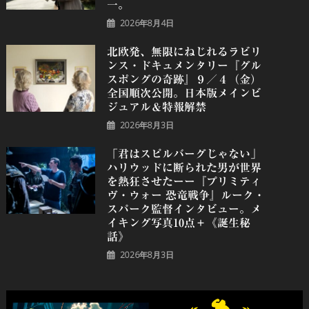
一。
2026年8月4日
北欧発、無限にねじれるラビリ
ンス・ドキュメンタリー『グル
スポングの奇跡』９／４（金）
全国順次公開。日本版メインビ
ジュアル＆特報解禁
2026年8月3日
「君はスピルバーグじゃない」
ハリウッドに断られた男が世界
を熱狂させたーー『プリミティ
ヴ・ウォー 恐⻯戦争』ルーク・
スパーク監督インタビュー。メ
イキング写真10点＋《誕⽣秘
話》
2026年8月3日