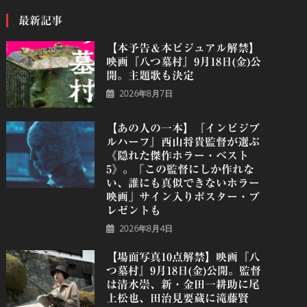
最新記事
【本予告＆本ビジュアル解禁】
映画『八つ墓村』9月18日(金)公
開。主題歌も決定
2026年8月7日
【あの人の一本】『インビジブ
ルハーフ』⻄⼭将貴監督が選ぶ
《隠れた傑作ホラー・ベスト
5》。「この監督にしか作れな
い、誰にも真似できないホラー
映画」サイン入りポスター・プ
レゼントも
2026年8月4日
【場面写真10点解禁】映画『八
つ墓村』9月18日(金)公開。監督
は清水崇、新・金田一耕助に尾
上松也、田治見要蔵に滝藤賢