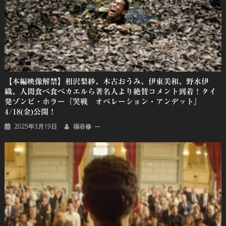
【本編映像解禁】相沢梨紗、木古おうみ、伊東美和、野水伊
織、人間食べ食べカエルら著名人より絶賛コメント到着！タイ
発ゾンビ・ホラー『哭戦 オペレーション・アンデット』
4/18(金)公開！
2025年3月19日
福谷修