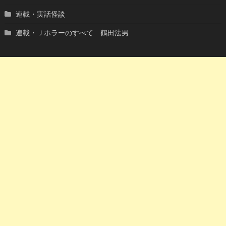
連載・実話怪談
連載・Ｊホラーのすべて 鶴田法男