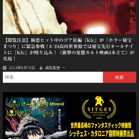
【閲覧注意】極悪ヒット中のゴア狂編『Kfc』が「ホラー秘宝
まつり」に緊急参戦！8/24高田世界館では秘宝先行オールナイ
トに『Kfc』が殴り込み！《衝撃の変態カルト映画4本立て》が
実現！
2024年8月18日
成田真澄
検
索: