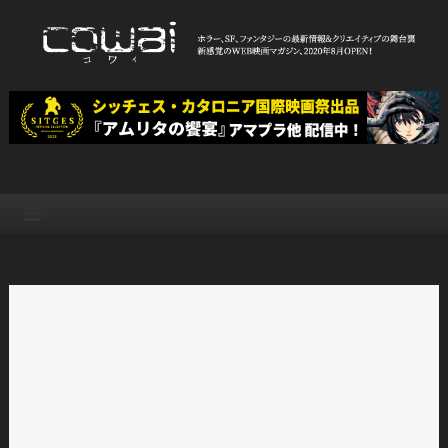
Skip
to
content
WEB映画マガジン「cowai コ
ホラー、SF、ファンタジーの最新情報＆クリエイティブの舞台裏
ワイ」