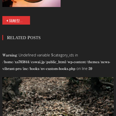
投
隔離型お化け屋敷「スミッコゴロシ」驚愕話題沸騰！商店街に病院コンセプトホラーカフェバー出現！Go to ハロウィーン
稿
RELATED POSTS
ナ
ビ
: Undefined variable $category_ids in
Warning
ゲ
/home/xs703844/cowai.jp/public_html/wp-content/themes/news-
on line
vibrant-pro/inc/hooks/nv-custom-hooks.php
59
ー
シ
ョ
ン