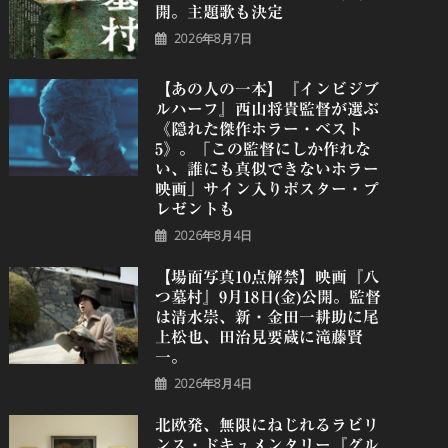
開。主題歌も決定
2026年8月7日
【あの人の一本】『インビジブ
ルハーフ』⻄⼭将貴監督が選ぶ
《隠れた傑作ホラー・ベスト
5》。「この監督にしか作れな
い、誰にも真似できないホラー
映画」サイン入りポスター・プ
レゼントも
2026年8月4日
【場面写真10点解禁】映画『八
つ墓村』9月18日(金)公開。監督
は清水崇、新・金田一耕助に尾
上松也、田治見要蔵に滝藤賢
一。
2026年8月4日
北欧発、無限にねじれるラビリ
ンス・ドキュメンタリー『グル