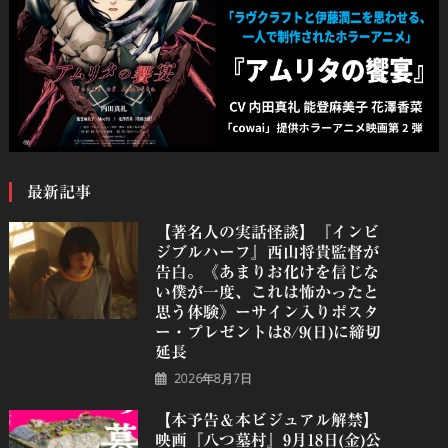
最新記事
【著名人の実話怪談】『インビ
ジブルハーフ』⻄⼭将貴監督が
告白。《あまりお化けを信じな
い僕が一度、これは怖かったと
思う体験》ーサイン入りポスタ
ー・プレゼントは8/9(日)に締切
延長
2026年8月7日
【本予告＆本ビジュアル解禁】
映画『八つ墓村』9月18日(金)公