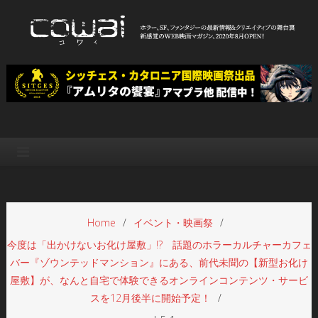
Skip
to
content
WEB映画マガジン「cowai コ
ホラー、SF、ファンタジーの最新情報＆クリエイティブの舞台裏
ワイ」
Home
イベント・映画祭
今度は「出かけないお化け屋敷」!? 話題のホラーカルチャーカフェ
バー『ゾウンテッドマンション』にある、前代未聞の【新型お化け
屋敷】が、なんと自宅で体験できるオンラインコンテンツ・サービ
スを12月後半に開始予定！