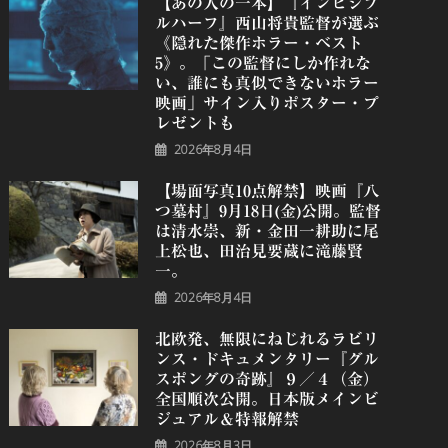
【あの人の一本】『インビジブ
ルハーフ』⻄⼭将貴監督が選ぶ
《隠れた傑作ホラー・ベスト
5》。「この監督にしか作れな
い、誰にも真似できないホラー
映画」サイン入りポスター・プ
レゼントも
2026年8月4日
【場面写真10点解禁】映画『八
つ墓村』9月18日(金)公開。監督
は清水崇、新・金田一耕助に尾
上松也、田治見要蔵に滝藤賢
一。
2026年8月4日
北欧発、無限にねじれるラビリ
ンス・ドキュメンタリー『グル
スポングの奇跡』９／４（金）
全国順次公開。日本版メインビ
ジュアル＆特報解禁
2026年8月3日