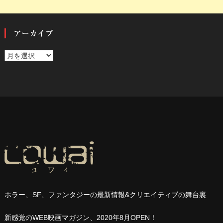
アーカイブ
ア
ー
カ
イ
ブ
ホラー、
SF
、ファンタジーの最新情報
&
クリエイティブの舞台裏
新感覚の
WEB
映画マガジン、
2020
年
8
月
OPEN
！