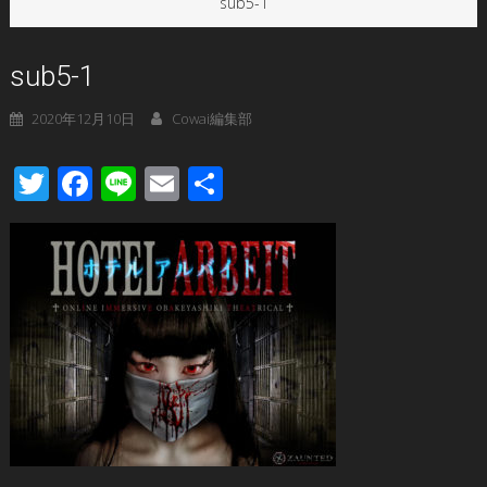
sub5-1
sub5-1
2020年12月10日
Cowai編集部
Twitter
Facebook
Line
Email
共
有