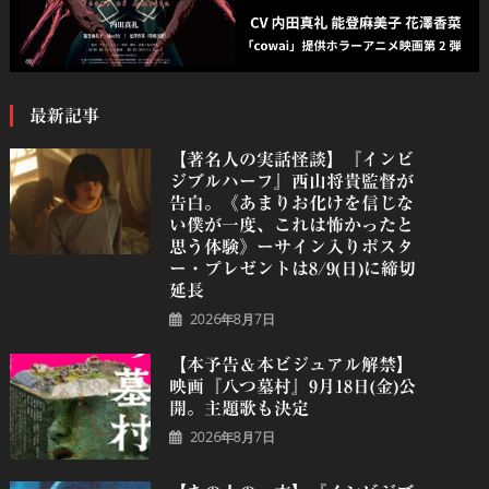
最新記事
【著名人の実話怪談】『インビ
ジブルハーフ』⻄⼭将貴監督が
告白。《あまりお化けを信じな
い僕が一度、これは怖かったと
思う体験》ーサイン入りポスタ
ー・プレゼントは8/9(日)に締切
延長
2026年8月7日
【本予告＆本ビジュアル解禁】
映画『八つ墓村』9月18日(金)公
開。主題歌も決定
2026年8月7日