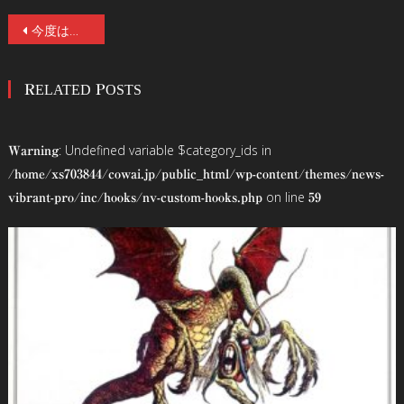
投
今度は「出かけないお化け屋敷」!? 話題のホラーカルチャーカフェバー『ゾウンテッドマンション』にある、前代未聞の【新型お化け屋敷】が、なんと自宅で体験できるオンラインコンテンツ・サービスを12月後半に開始予定！
稿
RELATED POSTS
ナ
ビ
: Undefined variable $category_ids in
Warning
ゲ
/home/xs703844/cowai.jp/public_html/wp-content/themes/news-
on line
vibrant-pro/inc/hooks/nv-custom-hooks.php
59
ー
シ
ョ
ン