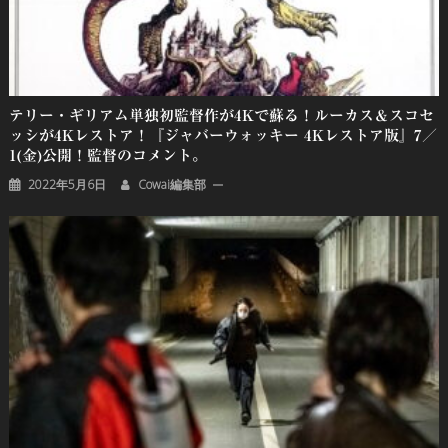
テリー・ギリアム単独初監督作が4Kで蘇る！ルーカス＆スコセ
ッシが4Kレストア！『ジャバーウォッキー 4Kレストア版』7／
1(金)公開！監督のコメント。
2022年5月6日
Cowai編集部