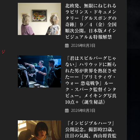
北欧発、無限にねじれる
ラビリンス・ドキュメン
タリー『グルスポングの
奇跡』９／４（金）全国
順次公開。日本版メイン
ビジュアル＆特報解禁
2026年8月3日
タジ
「君はスピルバーグじゃ
ない」ハリウッドに断ら
れた男が世界を熱狂させ
たーー『プリミティヴ・
ウォー 恐⻯戦争』ルー
ク・スパーク監督インタ
ビュー。メイキング写真
10点＋《誕⽣秘話》
2026年8月3日
『インビジブルハーフ』
公開記念。撮影時23歳、
注目の気鋭、⻄⼭将貴監