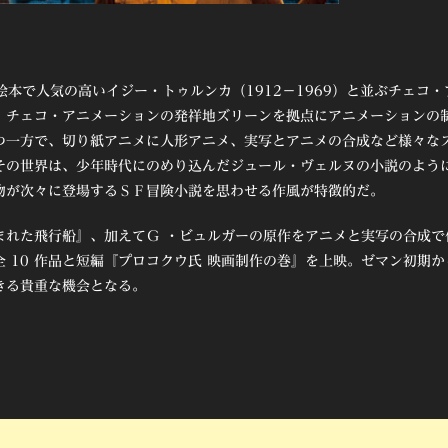
絵本で人気の高いイジー・トゥルンカ（1912－1969）と並ぶチェコ・
、チェコ・アニメーションの発祥地ズリーンを拠点にアニメーションの
つ一方で、切り紙アニメに人形アニメ、実写とアニメの合成など様々な
その世界は、少年時代にのめり込んだジュール・ヴェルヌの小説のよう
物が次々に登場するＳＦ冒険小説を思わせる作風が特徴的だ。
まれた飛行船』、加えてＧ ・ビュルガーの原作をアニメと実写の合成で
 10 作品と短編『プロコクウ氏 映画制作の巻』を上映。ゼマン初期か
きる貴重な機会となる。