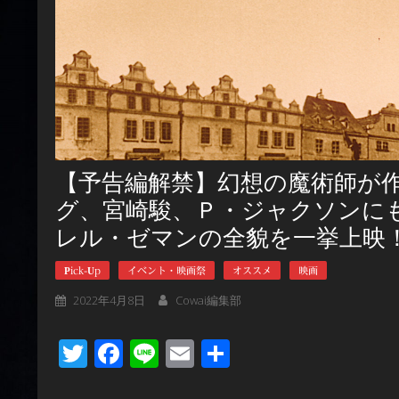
【予告編解禁】幻想の魔術師が
グ、宮崎駿、Ｐ・ジャクソンに
レル・ゼマンの全貌を一挙上映
Pick-Up
イベント・映画祭
オススメ
映画
2022年4月8日
Cowai編集部
Twitter
Facebook
Line
Email
共
有