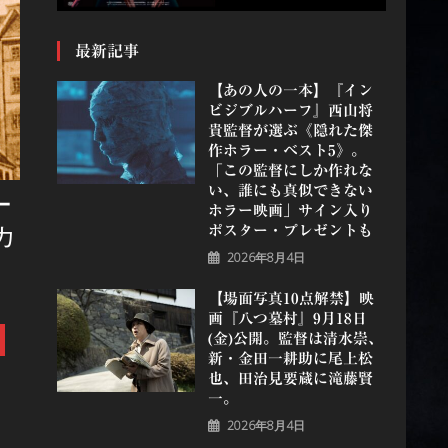
最新記事
【あの人の一本】『イン
ビジブルハーフ』⻄⼭将
貴監督が選ぶ《隠れた傑
作ホラー・ベスト5》。
「この監督にしか作れな
い、誰にも真似できない
ー
ホラー映画」サイン入り
カ
ポスター・プレゼントも
2026年8月4日
【場面写真10点解禁】映
画『八つ墓村』9月18日
(金)公開。監督は清水崇、
新・金田一耕助に尾上松
也、田治見要蔵に滝藤賢
一。
2026年8月4日