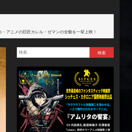
コ・アニメの巨匠カレル・ゼマンの全貌を一挙上映！
検
索: