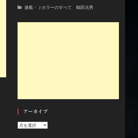
連載・Ｊホラーのすべて 鶴田法男
アーカイブ
ア
ー