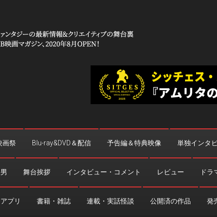
 コワイ」
台裏
映画祭
Blu-ray&DVD＆配信
予告編＆特典映像
単独インタ
法男
舞台挨拶
インタビュー・コメント
レビュー
ドラ
・アプリ
書籍・雑誌
連載・実話怪談
公開済の作品
発売