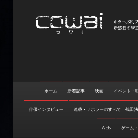
Skip
to
content
WEB映画マガジン「cowai
ホラー、SF、ファンタジーの最新情報＆クリエイティブの舞
ホーム
新着記事
映画
イベント・
俳優インタビュー
連載・Ｊホラーのすべて 鶴田
WEB
ゲーム