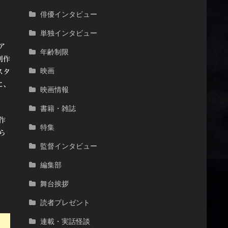
俳優インタビュー
単独インタビュー
ア
年齢制限
制作
映画
スタ
に、
映画情報
書籍・雑誌
作
特集
ら
監督インタビュー
編集部
舞台挨拶
読者プレゼント
連載・実話怪談