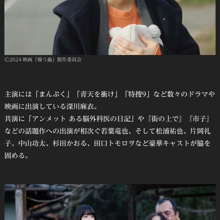
Ⓒ2024 映画「嗤う蟲」製作委員会
主演には「まんぷく」「青天を衝け」「特捜9」など数々のドラマや
映画に出演している深川麻衣。
共演に「アンメット ある脳外科医の日記」や『街の上で』『市子』
などの話題作への出演が相次ぐ若葉竜也、そして松浦祐也、片岡礼
子、中山功太、杉田かおる、田口トモロヲなど豪華キャストが脇を
固める。