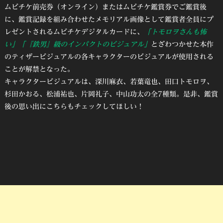
ムビチケ前売券（オンライン）またはムビチケ鑑賞券でご鑑賞後
に、鑑賞記録を組み合わせたメモリアル画像として鑑賞者全員にプ
レゼントされるムビチケデジタルカードに、
「トモロヲさんも怖
い」「『鉄男』級のインパクトのビジュアル」
とざわつかせた本作
のティザービジュアルの各キャラクターのビジュアルが使用される
ことが解禁となった。
キャラクタービジュアルは、深川麻衣、若葉竜也、田口トモロヲ、
杉田かおる、松浦祐也、片岡礼子、中山功太の全7種類。是非、鑑賞
後の思い出にこちらもチェックしてほしい！