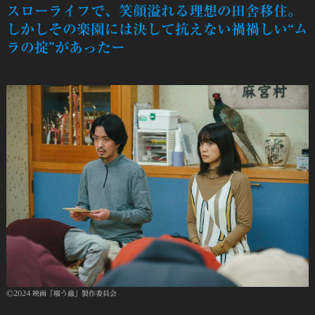
スローライフで、笑顔溢れる理想の田舎移住。
しかしその楽園には決して抗えない禍禍しい“ム
ラの掟”があったー
Ⓒ2024 映画「嗤う蟲」製作委員会