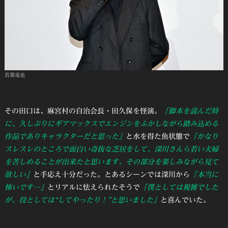
若葉竜也
その田口は、麻宮村の自治会長・田久保を怪演。
「脚本を読んだ時
に、久しぶりにギアマックスでエンジンをふかしながら踏み込める
作品でありキャラクターだと思った」
と水を得た魚状態で
「かなり
スレスレのところで面白い奇抜な芝居をして、深川さんら若い夫婦
を苦しめることが出来たと思います。その部分を楽しみながら見て
欲しい」
と手応え十分だった。とあるシーンでは深川から
「本当に
怖いです…」
とリアルに怯えられたそうで
「僕としては複雑でした
が、役としては“してやったり！”と思いました」
と喜んでいた。