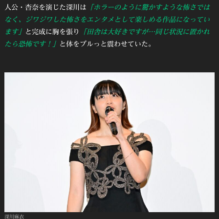
人公・杏奈を演じた深川は
「ホラーのように驚かすような怖さでは
なく、ジワジワした怖さをエンタメとして楽しめる作品になってい
ます」
と完成に胸を張り
「田舎は大好きですが…同じ状況に置かれ
たら恐怖です！」
と体をブルっと震わせていた。
深川麻衣