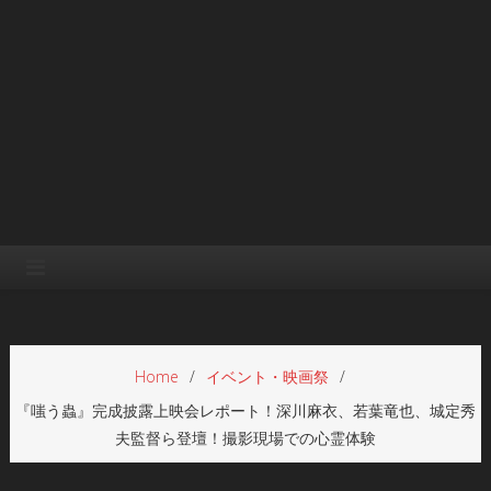
Home
イベント・映画祭
『嗤う蟲』完成披露上映会レポート！深川麻衣、若葉竜也、城定秀
夫監督ら登壇！撮影現場での心霊体験