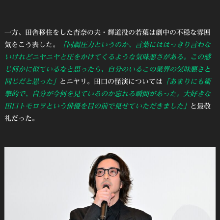
一方、田舎移住をした杏奈の夫・輝道役の若葉は劇中の不穏な雰囲
気をこう表した。
「同調圧力というのか、言葉にははっきり言わな
いけれどニヤニヤと圧をかけてくるような気味悪さがある。この感
じ何かに似ているなと思ったら、自分のいるこの業界の気味悪さと
同じだと思った」
とニヤリ。田口の怪演については
「あまりにも衝
撃的で、自分が今何を見ているのか忘れる瞬間があった。大好きな
田口トモロヲという俳優を目の前で見せていただきました」
と最敬
礼だった。