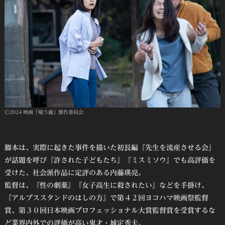
Ⓒ2024 映画「嗤う蟲」製作委員会
脚本は、実際に起きた事件を描いた初長編『先生を流産させる会』
が話題を呼び『許された子どもたち』『ミスミソウ』でも高評価を
受けた、社会派作品に定評のある内藤瑛亮。
監督は、『性の劇薬』『女子高生に殺されたい』などを手掛け、
『アルプススタンドのはしの方』で第４２回ヨコハマ映画祭監督
賞、第３０回日本映画プロフェッショナル大賞監督賞を受賞するな
ど業界内外での評価が高い鬼才・城定秀夫。