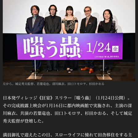
左から、城定秀夫監督、若葉竜也、深川麻衣、田口トモロヲ、杉田かおる
日本発ヴィレッジ《狂宴》スリラー『嗤う蟲』（1月24日公開）。
その完成披露上映会が1月16日に都内映画館で実施され、主演の深
川麻衣、共演の若葉竜也、田口トモロヲ、杉田かおる、そして城定
秀夫監督が登壇した。
満員御礼で迎えたこの日、スローライフに憧れて田舎移住をする主