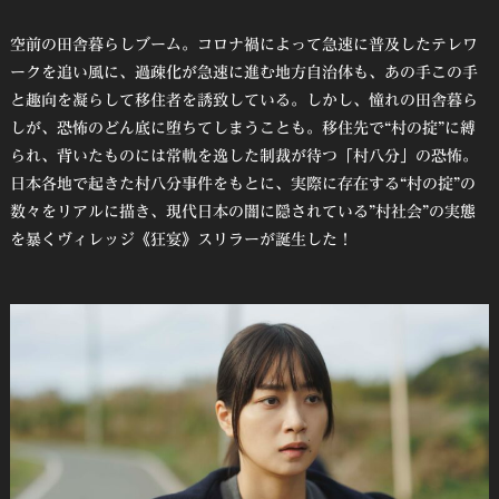
空前の田舎暮らしブーム。コロナ禍によって急速に普及したテレワ
ークを追い風に、過疎化が急速に進む地方自治体も、あの手この手
と趣向を凝らして移住者を誘致している。しかし、憧れの田舎暮ら
しが、恐怖のどん底に堕ちてしまうことも。移住先で“村の掟”に縛
られ、背いたものには常軌を逸した制裁が待つ「村八分」の恐怖。
日本各地で起きた村八分事件をもとに、実際に存在する“村の掟”の
数々をリアルに描き、現代日本の闇に隠されている”村社会”の実態
を暴くヴィレッジ《狂宴》スリラーが誕生した！