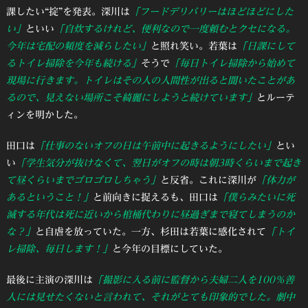
課したい“掟”を発表。深川は
「フードデリバリーはほどほどにした
い」
といい
「自炊するけれど、便利なので一度頼むとクセになる。
今年は宅配の頻度を減らしたい」
と照れ笑い。若葉は
「日課にして
るトイレ掃除を今年も続ける」
そうで
「毎日トイレ掃除から始めて
現場に行きます。トイレはその人の人間性が出ると聞いたことがあ
るので、見えない場所こそ綺麗にしようと続けています」
とルーテ
ィンを明かした。
田口は
「仕事のないオフの日は午前中に起きるようにしたい」
とい
い
「学生気分が抜けなくて、翌日がオフの時は朝3時くらいまで起き
て昼くらいまでゴロゴロしちゃう」
と反省。これに深川が
「体力が
あるということ！」
と前向きに捉えるも、田口は
「僕らみたいに死
滅する年代は死に近いから棺桶代わりに昼過ぎまで寝てしまうのか
な？」
と自虐を放っていた。一方、杉田は若葉に感化されて
「トイ
レ掃除、毎日します！」
と今年の目標にしていた。
最後に主演の深川は
「撮影に入る前に監督から夫婦二人を100％善
人には見せたくないと言われて、それがとても印象的でした。劇中