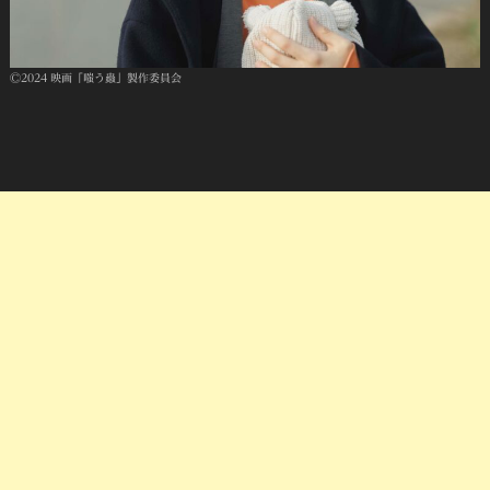
Ⓒ2024 映画「嗤う蟲」製作委員会