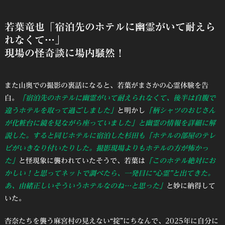
若葉竜也「宿泊先のホテルに幽霊がいて耐えら
れなくて…」
現場の怪奇談に場内騒然！
また山奥での撮影の裏話になると、若葉がまさかの心霊体験を告
白。
「宿泊先のホテルに幽霊がいて耐えられなくて、後半は自腹で
違うホテルを取って過ごしました」
と明かし
「柄シャツのおじさん
が化粧台に鏡を見ながら座っていました」と幽霊の情報を詳細に解
説した。すると同じホテルに宿泊した杉田も「ホテルの部屋のテレ
ビがいきなり付いたりした。撮影現場よりもホテルの方が怖かっ
た」
と怪現象に襲われていたそうで、若葉は
「このホテル絶対にお
かしい！と思ってネットで調べたら、一発目に“心霊”と出てきた。
あ、由緒正しいそういうホテルなのね…と思った」
と妙に納得して
いた。
杏奈たちを襲う麻宮村の見えない“掟”にちなんで、2025年に自分に