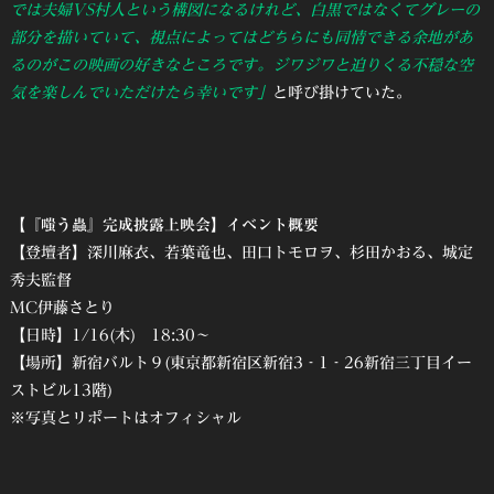
では夫婦VS村人という構図になるけれど、白黒ではなくてグレーの
部分を描いていて、視点によってはどちらにも同情できる余地があ
るのがこの映画の好きなところです。ジワジワと迫りくる不穏な空
気を楽しんでいただけたら幸いです」
と呼び掛けていた。
【『嗤う蟲』完成披露上映会】イベント概要
【登壇者】深川麻衣、若葉竜也、田口トモロヲ、杉田かおる、城定
秀夫監督
MC伊藤さとり
【日時】1/16(木) 18:30～
【場所】新宿バルト９(東京都新宿区新宿3‐1‐26新宿三丁目イー
ストビル13階)
※写真とリポートはオフィシャル