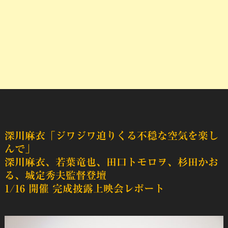
深川麻衣「ジワジワ迫りくる不穏な空気を楽し
んで」
深川麻衣、若葉竜也、田口トモロヲ、杉田かお
る、城定秀夫監督登壇
1/16 開催 完成披露上映会レポート