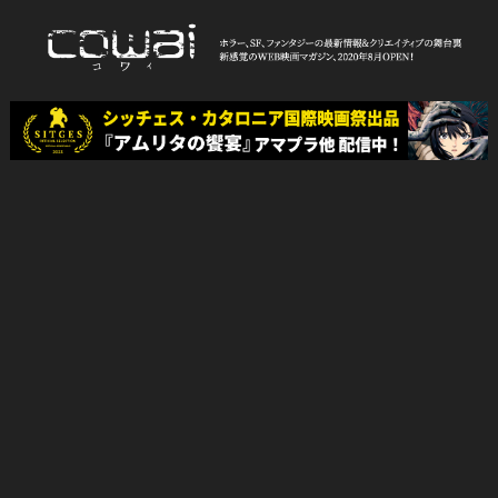
Skip
to
content
WEB映画マガジン「cowai コ
ホラー、SF、ファンタジーの最新情報＆クリエイティブの舞台裏
ワイ」