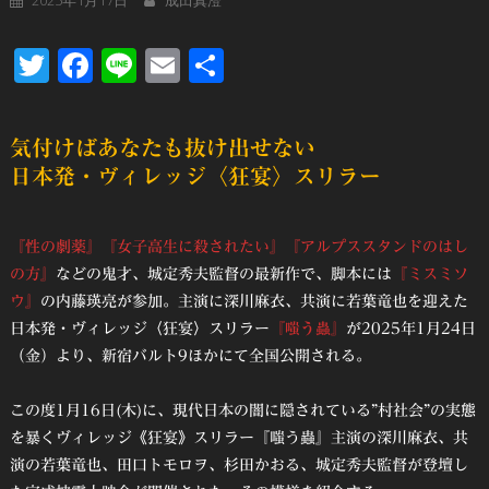
Twitter
Facebook
Line
Email
共
有
気付けばあなたも抜け出せない
日本発・ヴィレッジ〈狂宴〉スリラー
『性の劇薬』
『女子高生に殺されたい』
『アルプススタンドのはし
の方』
などの鬼才、城定秀夫監督の最新作で、脚本には
『ミスミソ
ウ』
の内藤瑛亮が参加。主演に深川麻衣、共演に若葉竜也を迎えた
日本発・ヴィレッジ〈狂宴〉スリラー
『嗤う蟲』
が2025年1月24日
（金）より、新宿バルト9ほかにて全国公開される。
この度1月16日(木)に、現代日本の闇に隠されている”村社会”の実態
を暴くヴィレッジ《狂宴》スリラー『嗤う蟲』主演の深川麻衣、共
演の若葉竜也、田口トモロヲ、杉田かおる、城定秀夫監督が登壇し