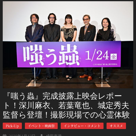
『嗤う蟲』完成披露上映会レポー
ト！深川麻衣、若葉竜也、城定秀夫
監督ら登壇！撮影現場での心霊体験
Pick-Up
イベント・映画祭
インタビュー・コメント
オススメ
2025年1月17日
成田真澄