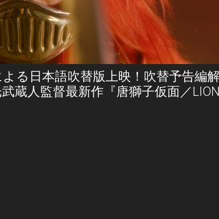
による日本語吹替版上映！吹替予告編
蔵人監督最新作『唐獅子仮面／LION