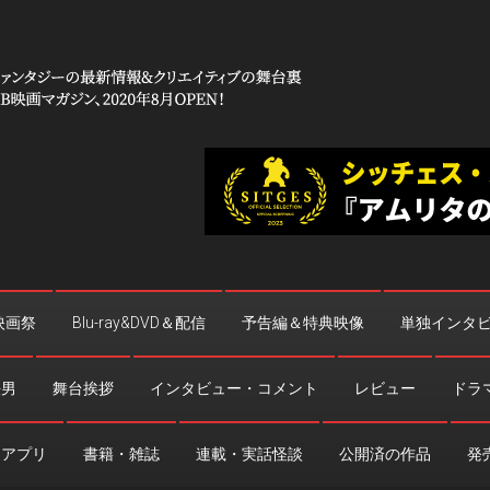
 コワイ」
台裏
映画祭
Blu-ray&DVD＆配信
予告編＆特典映像
単独インタ
法男
舞台挨拶
インタビュー・コメント
レビュー
ドラ
・アプリ
書籍・雑誌
連載・実話怪談
公開済の作品
発売