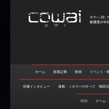
Skip
to
content
WEB映画マガジン「cowai
ホラー、SF、ファンタジーの最新情報＆クリエイティブの舞
ホーム
新着記事
映画
イベント・
俳優インタビュー
連載・Ｊホラーのすべて 鶴田
WEB
ゲーム