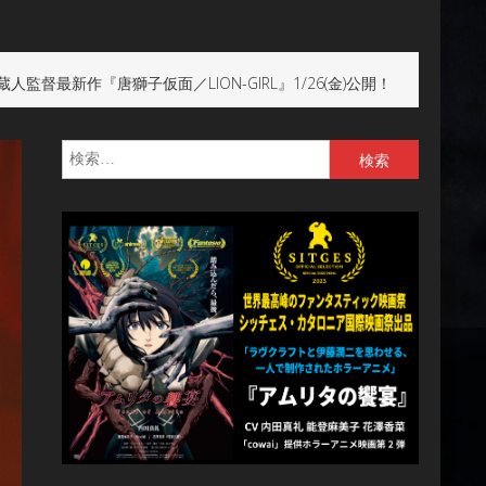
新作『唐獅子仮面／LION-GIRL』1/26(金)公開！
検
索: