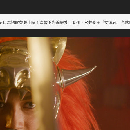
本語吹替版上映！吹替予告編解禁！原作・永井豪＋『女体銃』光武蔵人監督最