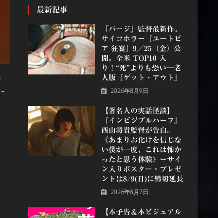
最新記事
『パージ』監督最新作。
サイコホラー『ユートピ
ア 狂宴』9／25（金）公
開。全米 TOP10 入
り！“死”よりも恐い―老
解
人版『ゲット・アウト』
-
2026年8月9日
【著名人の実話怪談】
『インビジブルハーフ』
⻄⼭将貴監督が告白。
《あまりお化けを信じな
い僕が一度、これは怖か
ったと思う体験》ーサイ
ン入りポスター・プレゼ
ントは8/9(日)に締切延長
2026年8月7日
【本予告＆本ビジュアル