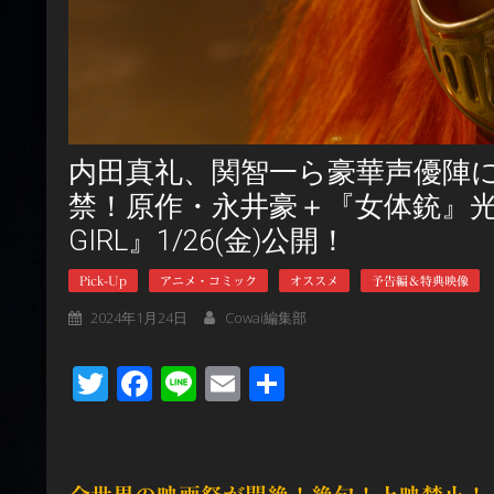
内田真礼、関智一ら豪華声優陣
禁！原作・永井豪＋『女体銃』光武
GIRL』1/26(金)公開！
Pick-Up
アニメ・コミック
オススメ
予告編＆特典映像
2024年1月24日
Cowai編集部
Twitter
Facebook
Line
Email
共
有