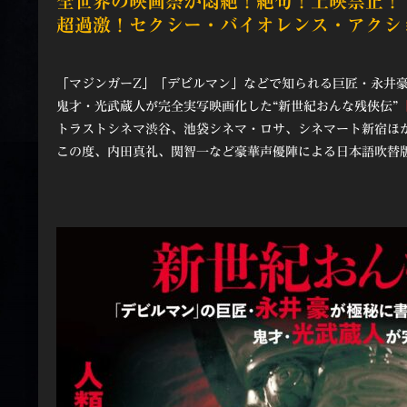
全世界の映画祭が悶絶！絶句！上映禁止！
超過激！セクシー・バイオレンス・アクシ
「マジンガーZ」「デビルマン」などで知られる巨匠・永井
鬼才・光武蔵人が完全実写映画化した“新世紀おんな残俠伝”
トラストシネマ渋谷、池袋シネマ・ロサ、シネマート新宿ほ
この度、内田真礼、関智一など豪華声優陣による日本語吹替版