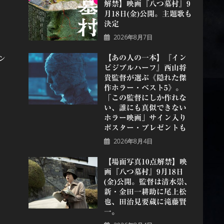
解禁】映画『八つ墓村』9
月18日(金)公開。主題歌も
決定
2026年8月7日
【あの人の一本】『イン
マン
ビジブルハーフ』⻄⼭将
貴監督が選ぶ《隠れた傑
作ホラー・ベスト5》。
「この監督にしか作れな
い、誰にも真似できない
ホラー映画」サイン入り
ポスター・プレゼントも
2026年8月4日
【場面写真10点解禁】映
画『八つ墓村』9月18日
(金)公開。監督は清水崇、
新・金田一耕助に尾上松
也、田治見要蔵に滝藤賢
一。