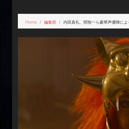
Home
編集部
内田真礼、関智一ら豪華声優陣による日