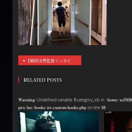
投
【鶴田法男監督インタビュー後編】フジテレビ『ほんとにあった怖い話 2020』放送終了後の特別企画！放送された過去の名作8本全てを手掛けた“ミスターほん怖”監督が明かす、作品の舞台裏！
稿
RELATED POSTS
ナ
ビ
: Undefined variable $category_ids in
Warning
/home/xs7038
ゲ
on line
pro/inc/hooks/nv-custom-hooks.php
59
ー
シ