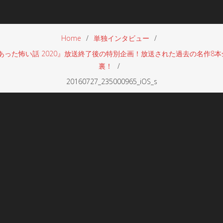
Home
単独インタビュー
った怖い話 2020』放送終了後の特別企画！放送された過去の名作8本
裏！
20160727_235000965_iOS_s