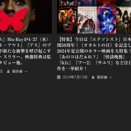
Blu-Rayが4/27（水）
【特集】今日は『エクソシスト』日
ト・アウト』『アス』のプ
開50周年！《オカルトの日》を記念
が新たな衝撃を呼び起こす
2024年夏公開のホラー映画を大特集
・スリラー。映像特典は監
『あのコはだぁれ？』『怪談晩餐』
タビュー他。
『Kfc』『プー2』『サユリ』など注
作を一挙紹介！
1日
福谷修
2024年7月13日
福谷修