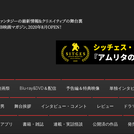
 コワイ」
台裏
映画祭
Blu-ray&DVD＆配信
予告編＆特典映像
単独インタ
法男
舞台挨拶
インタビュー・コメント
レビュー
ドラ
・アプリ
書籍・雑誌
連載・実話怪談
公開済の作品
発売