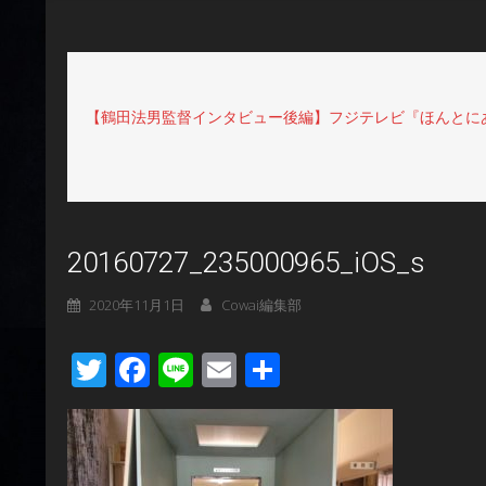
【鶴田法男監督インタビュー後編】フジテレビ『ほんとにあ
20160727_235000965_iOS_s
2020年11月1日
Cowai編集部
Twitter
Facebook
Line
Email
共
有