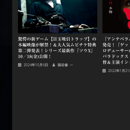
ョ
ン
驚愕の新ゲーム【目玉吸引トラップ】の
『アンテベラム』
本編映像が解禁！＆大人気ムビチケ特典
発売！『ゲッ
第二弾発表！シリーズ最新作『ソウX』
ロデューサー
10／18(金)公開！
パラドックス
督＆主演イン
2024年10月6日
福谷修
2022年1月2