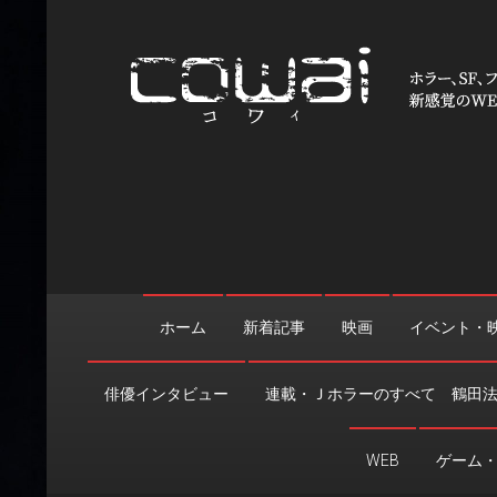
Skip
to
content
WEB映画マガジン「cowai
ホラー、SF、ファンタジーの最新情報＆クリエイティブの舞
ホーム
新着記事
映画
イベント・
俳優インタビュー
連載・Ｊホラーのすべて 鶴田
WEB
ゲーム