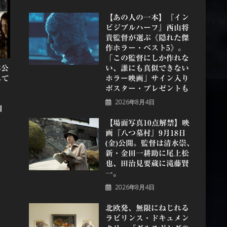
【あの人の一本】『イン
ビジブルハーフ』⻄⼭将
貴監督が選ぶ《隠れた傑
作ホラー・ベスト5》。
「この監督にしか作れな
い、誰にも真似できない
本公
ホラー映画」サイン入り
して
ポスター・プレゼントも
！
2026年8月4日
目
【場面写真10点解禁】映
画『八つ墓村』9月18日
(金)公開。監督は清水崇、
新・金田一耕助に尾上松
也、田治見要蔵に滝藤賢
一。
2026年8月4日
北欧発、無限にねじれる
ラビリンス・ドキュメン