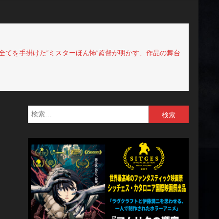
全てを手掛けた“ミスターほん怖”監督が明かす、作品の舞台
検
索: