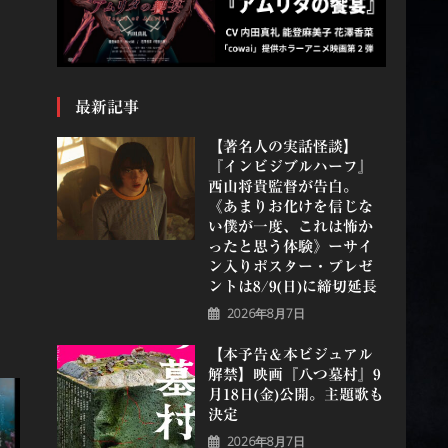
最新記事
【著名人の実話怪談】
『インビジブルハーフ』
⻄⼭将貴監督が告白。
《あまりお化けを信じな
い僕が一度、これは怖か
ったと思う体験》ーサイ
ン入りポスター・プレゼ
ントは8/9(日)に締切延長
2026年8月7日
【本予告＆本ビジュアル
解禁】映画『八つ墓村』9
月18日(金)公開。主題歌も
決定
2026年8月7日