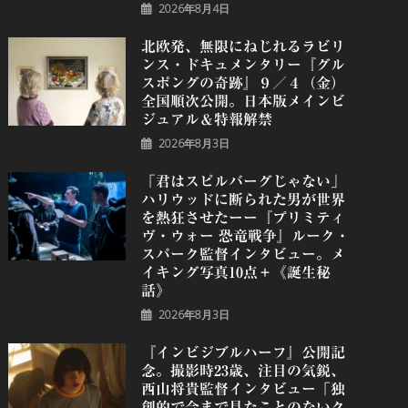
2026年8月4日
北欧発、無限にねじれるラビリ
ンス・ドキュメンタリー『グル
スポングの奇跡』９／４（金）
全国順次公開。日本版メインビ
ジュアル＆特報解禁
2026年8月3日
「君はスピルバーグじゃない」
ハリウッドに断られた男が世界
を熱狂させたーー『プリミティ
ヴ・ウォー 恐⻯戦争』ルーク・
スパーク監督インタビュー。メ
イキング写真10点＋《誕⽣秘
話》
2026年8月3日
『インビジブルハーフ』公開記
念。撮影時23歳、注目の気鋭、
⻄⼭将貴監督インタビュー「独
創的で今まで見たことのないク