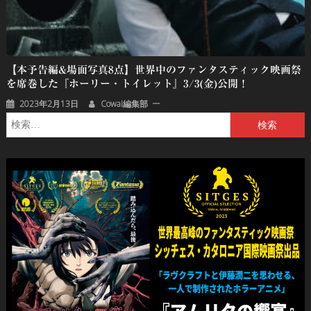
【本予告編&場面写真8点】世界中のファンタスティック映画祭
を席巻した『ホーリー・トイレット』3/3(金)公開！
2023年2月13日
Cowai編集部
検
索: