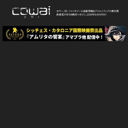
Skip
to
content
WEB映画マガジン「cowai コ
ホラー、SF、ファンタジーの最新情報＆クリエイティブの舞台裏
ワイ」