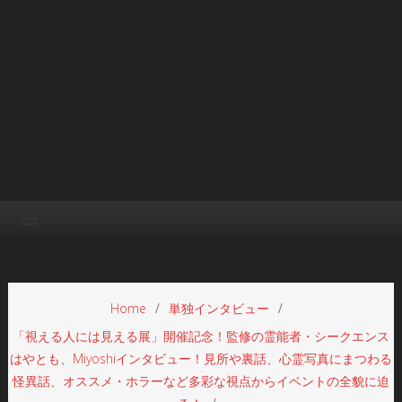
Home
単独インタビュー
「視える人には見える展」開催記念！監修の霊能者・シークエンス
はやとも、Miyoshiインタビュー！見所や裏話、心霊写真にまつわる
怪異話、オススメ・ホラーなど多彩な視点からイベントの全貌に迫