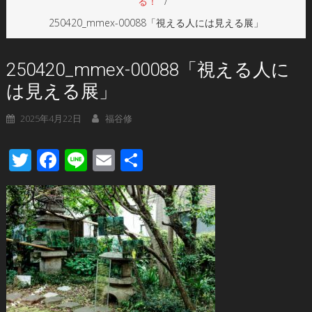
る！
250420_mmex-00088「視える人には見える展」
250420_mmex-00088「視える人に
は見える展」
2025年4月22日
福谷修
Twitter
Facebook
Line
Email
共
有