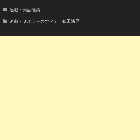
連載・実話怪談
連載・Ｊホラーのすべて 鶴田法男