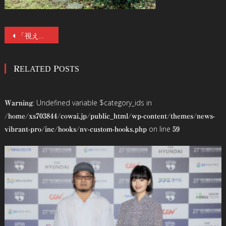
投
「視える人には見える展」開催記念！監修の霊能者・シークエンスはやとも、Miyoshiインタビュー！見所や裏話、心霊写真にまつわる怪異話、オススメ・ホラーなど多彩な視点からイベントの全貌に迫る！
稿
RELATED POSTS
ナ
ビ
: Undefined variable $category_ids in
Warning
ゲ
/home/xs703844/cowai.jp/public_html/wp-content/themes/news-
on line
vibrant-pro/inc/hooks/nv-custom-hooks.php
59
ー
シ
ョ
ン