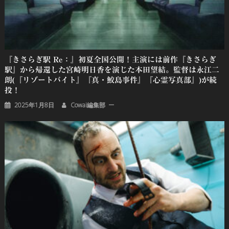
『きさらぎ駅 Re：』初夏全国公開！主演には前作『きさらぎ
駅』から帰還した宮崎明日香を演じた本田望結。監督は永江二
朗(『リゾートバイト』『真・鮫島事件』『心霊写真部』)が続
投！
2025年1月8日
Cowai編集部