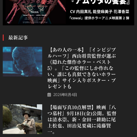
最新記事
【あの人の一本】『インビジブ
ルハーフ』⻄⼭将貴監督が選ぶ
《隠れた傑作ホラー・ベスト
5》。「この監督にしか作れな
い、誰にも真似できないホラー
映画」サイン入りポスター・プ
レゼントも
2026年8月4日
【場面写真10点解禁】映画『八
つ墓村』9月18日(金)公開。監督
は清水崇、新・金田一耕助に尾
上松也、田治見要蔵に滝藤賢
一。