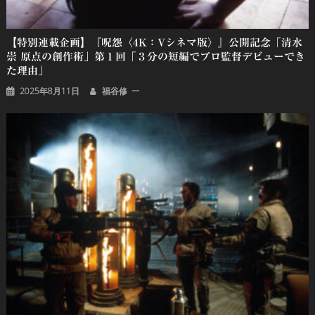
【特別連載企画】『呪怨〈4K：Vシネマ版〉』公開記念「清水
崇 原点の創作術」第１回「３分の短編でプロ監督デビューでき
た理由」
2025年8月11日
福谷修