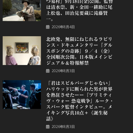
つ墓村』9月18日(金)公開。監督
は清水崇、新・金田一耕助に尾
上松也、田治見要蔵に滝藤賢
一。
2026年8月4日
北欧発、無限にねじれるラビリ
ンス・ドキュメンタリー『グル
スポングの奇跡』９／４（金）
全国順次公開。日本版メインビ
ジュアル＆特報解禁
2026年8月3日
「君はスピルバーグじゃない」
ハリウッドに断られた男が世界
を熱狂させたーー『プリミティ
ヴ・ウォー 恐⻯戦争』ルーク・
スパーク監督インタビュー。メ
イキング写真10点＋《誕⽣秘
話》
2026年8月3日