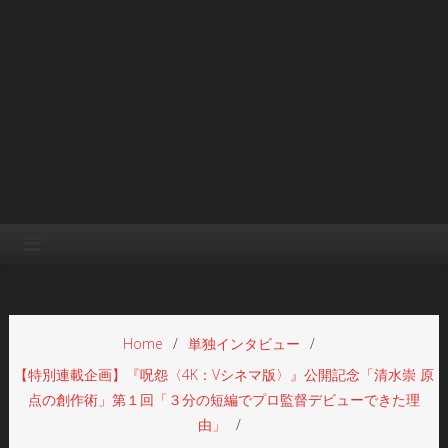
Home
単独インタビュー
【特別連載企画】『呪怨〈4K：Vシネマ版〉』公開記念「清水崇 原
点の創作術」第１回「３分の短編でプロ監督デビューできた理
由」