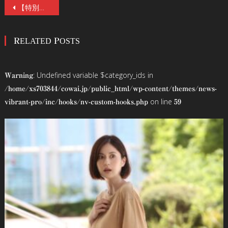
投
【特別連載企画】『呪怨〈4K：Vシネマ版〉』公開記念「清水崇 原点の創作術」第１回「３分の短編でプロ監督デビューできた理由」
稿
RELATED POSTS
ナ
ビ
: Undefined variable $category_ids in
Warning
ゲ
/home/xs703844/cowai.jp/public_html/wp-content/themes/news-
on line
vibrant-pro/inc/hooks/nv-custom-hooks.php
59
ー
シ
ョ
ン