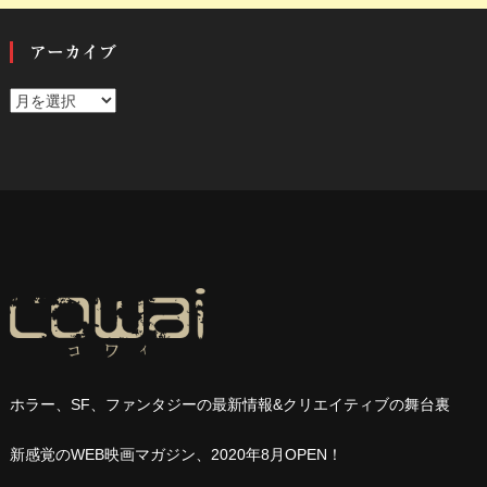
アーカイブ
ア
ー
カ
イ
ブ
ホラー、
SF
、ファンタジーの最新情報
&
クリエイティブの舞台裏
新感覚の
WEB
映画マガジン、
2020
年
8
月
OPEN
！