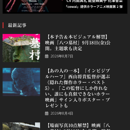
最新記事
【本予告＆本ビジュアル解禁】
映画『八つ墓村』9月18日(金)公
開。主題歌も決定
2026年8月7日
【あの人の一本】『インビジブ
ルハーフ』⻄⼭将貴監督が選ぶ
《隠れた傑作ホラー・ベスト
5》。「この監督にしか作れな
い、誰にも真似できないホラー
映画」サイン入りポスター・プ
レゼントも
2026年8月4日
【場面写真10点解禁】映画『八