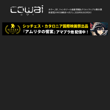
Skip
to
content
WEB映画マガジン「cowai コ
ホラー、SF、ファンタジーの最新情報＆クリエイティブの舞台裏
ワイ」