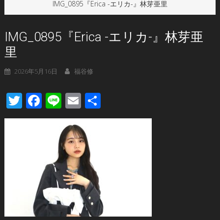
IMG_0895『Erica -エリカ-』林芽亜里
IMG_0895『Erica -エリカ-』林芽亜
里
2026年5月16日
福谷修
Twitter
Facebook
Line
Email
共
有