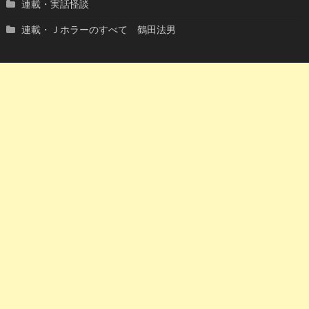
連載・実話怪談
連載・Ｊホラーのすべて 鶴田法男