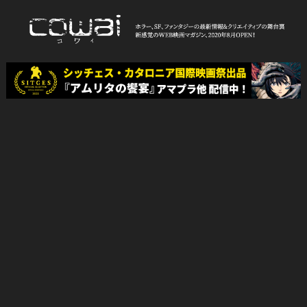
Skip
to
content
WEB映画マガジン「cowai コ
ホラー、SF、ファンタジーの最新情報＆クリエイティブの舞台裏
ワイ」