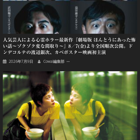
人気芸人による心霊ホラー最新作『劇場版 ほんとうにあった怖
い話～ゾクゾク変な間取り～』8／7(金)より全国順次公開。ド
ンデコルテの渡辺銀次、カベポスター映画初主演
2026年7月9日
Cowai編集部