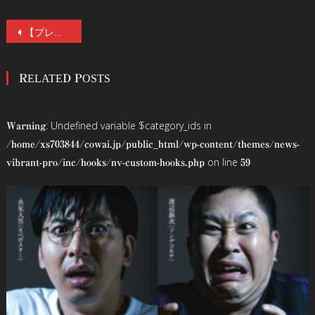
投
【プレゼント】戦慄のサイコホラー『Erica -エリカ-』公開記念、ヒロイン・林芽亜里インタビュー。サイン入りチェキを抽選で1名様にプレゼント。「監督と話し合って、どんどん過激に」
稿
RELATED POSTS
ナ
ビ
: Undefined variable $category_ids in
Warning
ゲ
/home/xs703844/cowai.jp/public_html/wp-content/themes/news-
on line
vibrant-pro/inc/hooks/nv-custom-hooks.php
59
ー
シ
ョ
ン