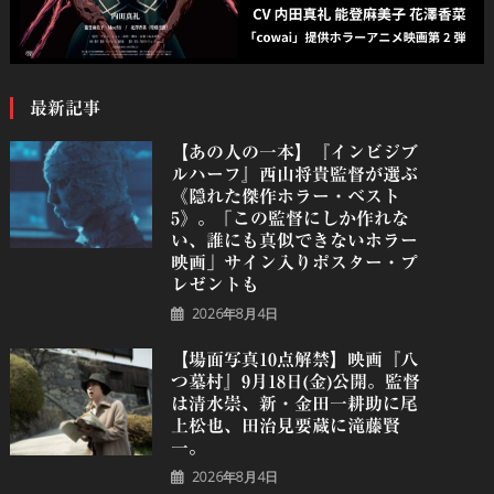
最新記事
【あの人の一本】『インビジブ
ルハーフ』⻄⼭将貴監督が選ぶ
《隠れた傑作ホラー・ベスト
5》。「この監督にしか作れな
い、誰にも真似できないホラー
映画」サイン入りポスター・プ
レゼントも
2026年8月4日
【場面写真10点解禁】映画『八
つ墓村』9月18日(金)公開。監督
は清水崇、新・金田一耕助に尾
上松也、田治見要蔵に滝藤賢
一。
2026年8月4日