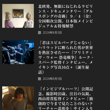
北欧発、無限にねじれるラビリ
ンス・ドキュメンタリー『グル
スポングの奇跡』９／４（金）
全国順次公開。日本版メインビ
ジュアル＆特報解禁
2026年8月3日
「君はスピルバーグじゃない」
ハリウッドに断られた男が世界
を熱狂させたーー『プリミティ
ヴ・ウォー 恐⻯戦争』ルーク・
スパーク監督インタビュー。メ
イキング写真10点＋《誕⽣秘
話》
2026年8月3日
『インビジブルハーフ』公開記
念。撮影時23歳、注目の気鋭、
⻄⼭将貴監督インタビュー「独
創的で今まで見たことのないク
リーチャー造形を」サイン入り