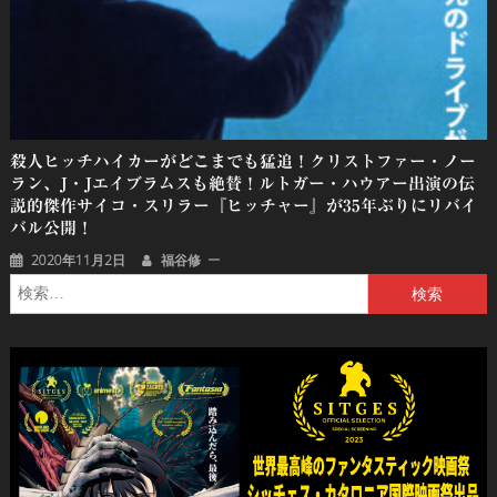
殺人ヒッチハイカーがどこまでも猛追！クリストファー・ノー
ラン、J・Jエイブラムスも絶賛！ルトガー・ハウアー出演の伝
説的傑作サイコ・スリラー『ヒッチャー』が35年ぶりにリバイ
バル公開！
2020年11月2日
福谷修
検
索: