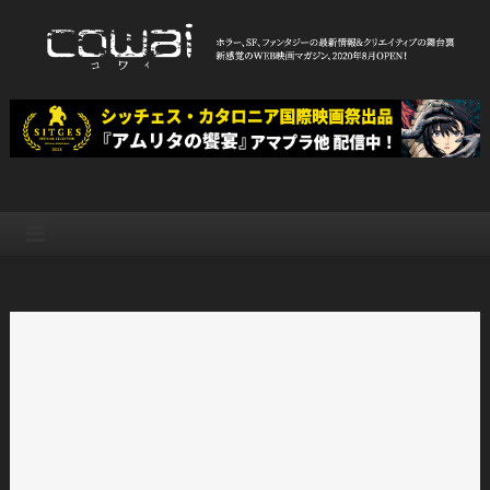
Skip
to
content
WEB映画マガジン「cowai コ
ホラー、SF、ファンタジーの最新情報＆クリエイティブの舞台裏
ワイ」