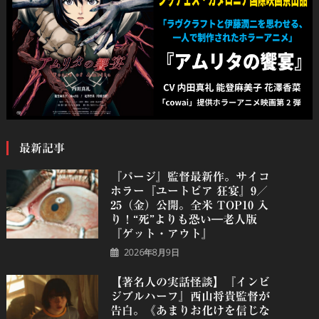
最新記事
『パージ』監督最新作。サイコ
ホラー『ユートピア 狂宴』9／
25（金）公開。全米 TOP10 入
り！“死”よりも恐い―老人版
『ゲット・アウト』
2026年8月9日
【著名人の実話怪談】『インビ
ジブルハーフ』⻄⼭将貴監督が
告白。《あまりお化けを信じな