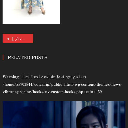
投
【プレゼント】戦慄のサイコホラー『Erica -エリカ-』公開記念、ヒロイン・林芽亜里インタビュー。サイン入りチェキを抽選で1名様にプレゼント。「監督と話し合って、どんどん過激に」
稿
RELATED POSTS
ナ
ビ
: Undefined variable $category_ids in
Warning
ゲ
/home/xs703844/cowai.jp/public_html/wp-content/themes/news-
on line
vibrant-pro/inc/hooks/nv-custom-hooks.php
59
ー
シ
ョ