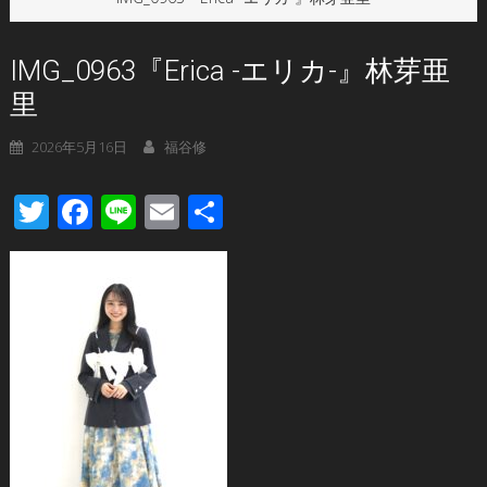
IMG_0963『Erica -エリカ-』林芽亜
里
2026年5月16日
福谷修
Twitter
Facebook
Line
Email
共
有