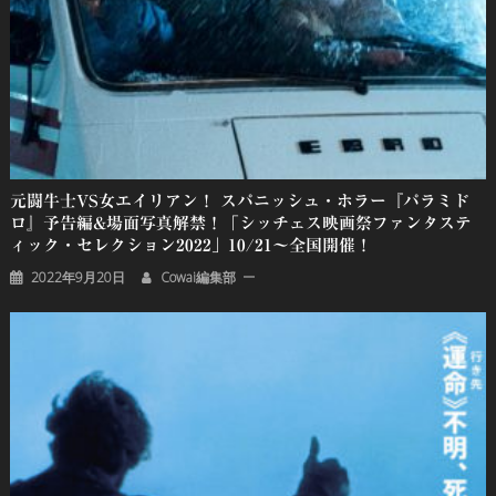
元闘牛士VS女エイリアン！ スパニッシュ・ホラー『パラミド
ロ』予告編&場面写真解禁！「シッチェス映画祭ファンタステ
ィック・セレクション2022」10/21～全国開催！
2022年9月20日
Cowai編集部