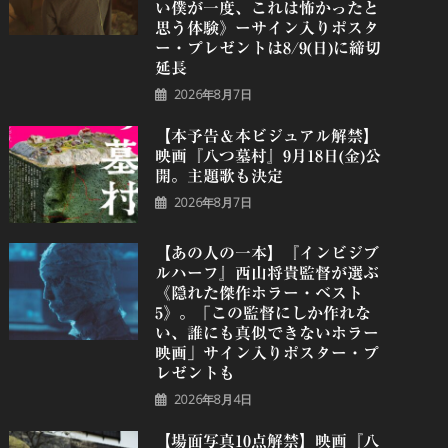
い僕が一度、これは怖かったと
思う体験》ーサイン入りポスタ
ー・プレゼントは8/9(日)に締切
延長
2026年8月7日
【本予告＆本ビジュアル解禁】
映画『八つ墓村』9月18日(金)公
開。主題歌も決定
2026年8月7日
【あの人の一本】『インビジブ
ルハーフ』⻄⼭将貴監督が選ぶ
《隠れた傑作ホラー・ベスト
5》。「この監督にしか作れな
い、誰にも真似できないホラー
映画」サイン入りポスター・プ
レゼントも
2026年8月4日
【場面写真10点解禁】映画『八