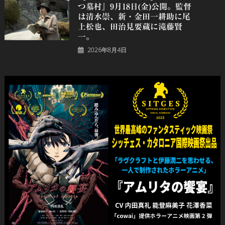
つ墓村』9月18日(金)公開。監督
は清水崇、新・金田一耕助に尾
上松也、田治見要蔵に滝藤賢
一。
2026年8月4日