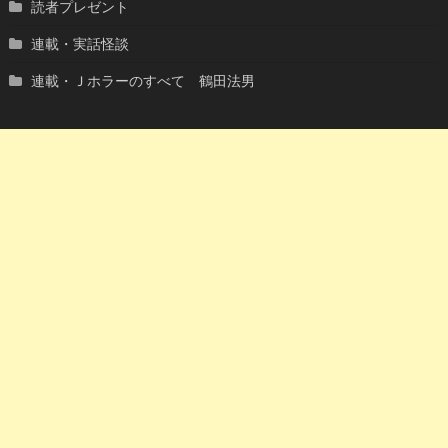
読者プレゼント
連載・実話怪談
連載・Ｊホラーのすべて 鶴田法男