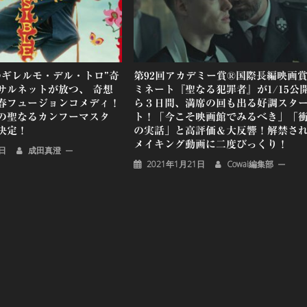
のギレルモ・デル・トロ”奇
第92回アカデミー賞®国際長編映画
サルネットが放つ、 奇想
ミネート『聖なる犯罪者』が1/15公
春フュージョンコメディ！
ら３日間、満席の回も出る好調スタ
の聖なるカンフーマスタ
ト！「今こそ映画館でみるべき」「
決定！
の実話」と高評価＆大反響！解禁さ
メイキング動画に二度びっくり！
2日
成田真澄
2021年1月21日
Cowai編集部