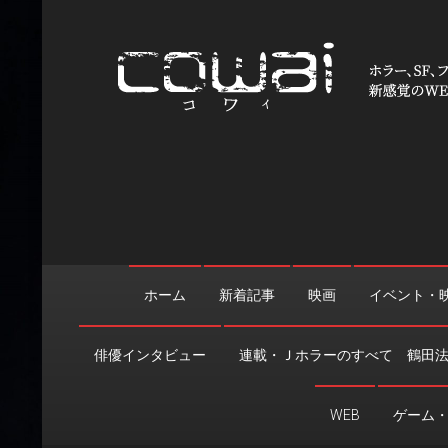
Skip
to
content
WEB映画マガジン「cowai
ホラー、SF、ファンタジーの最新情報＆クリエイティブの舞
ホーム
新着記事
映画
イベント・
俳優インタビュー
連載・Ｊホラーのすべて 鶴田
WEB
ゲーム