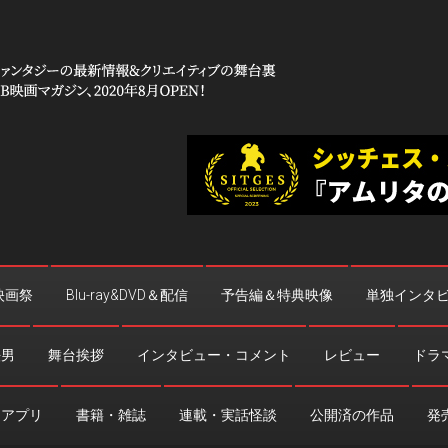
 コワイ」
台裏
映画祭
Blu-ray&DVD＆配信
予告編＆特典映像
単独インタ
法男
舞台挨拶
インタビュー・コメント
レビュー
ドラ
・アプリ
書籍・雑誌
連載・実話怪談
公開済の作品
発売