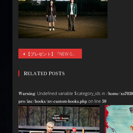
投
【プレゼント】『NEW GROUP』公開記念・下津優太監督インタビュー。“人間ピラミッド”付きサイン色紙を1名様にプレゼント。なぜ下津ホラーは海外で受けるのか。ハリウッド・デビュー状況
稿
RELATED POSTS
ナ
ビ
: Undefined variable $category_ids in
Warning
/home/xs7038
ゲ
on line
pro/inc/hooks/nv-custom-hooks.php
59
ー
シ