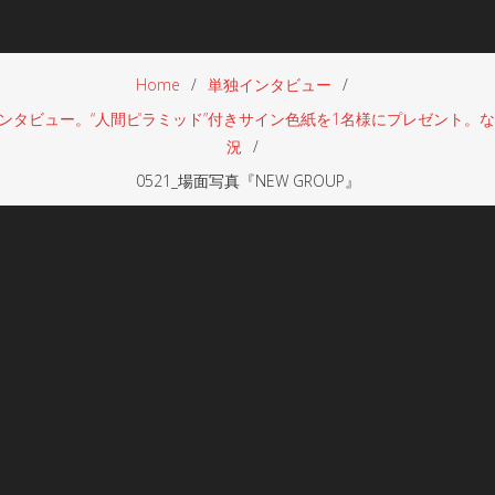
Home
単独インタビュー
督インタビュー。“人間ピラミッド”付きサイン色紙を1名様にプレゼント
況
0521_場面写真『NEW GROUP』