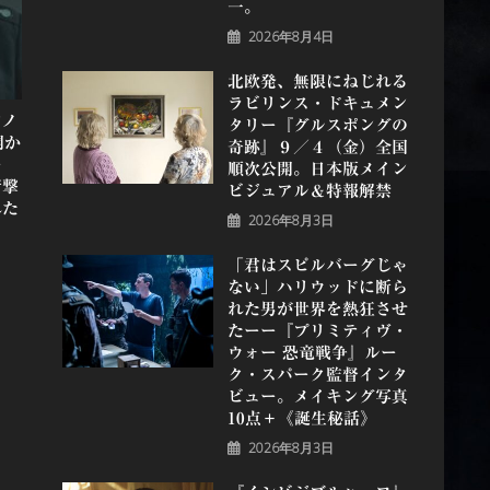
一。
2026年8月4日
北欧発、無限にねじれる
ラビリンス・ドキュメン
賞ノ
タリー『グルスポングの
開か
奇跡』９／４（金）全国
ー
順次公開。日本版メイン
衝撃
ビジュアル＆特報解禁
れた
2026年8月3日
「君はスピルバーグじゃ
ない」ハリウッドに断ら
れた男が世界を熱狂させ
たーー『プリミティヴ・
ウォー 恐⻯戦争』ルー
ク・スパーク監督インタ
ビュー。メイキング写真
10点＋《誕⽣秘話》
2026年8月3日