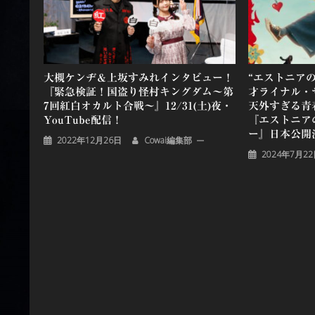
ョ
ン
大槻ケンヂ＆上坂すみれインタビュー！
“エストニア
『緊急検証！国盗り怪村キングダム～第
才ライナル・
7回紅白オカルト合戦～』12/31(土)夜・
天外すぎる青
YouTube配信！
『エストニア
ー』日本公開
2022年12月26日
Cowai編集部
2024年7月2