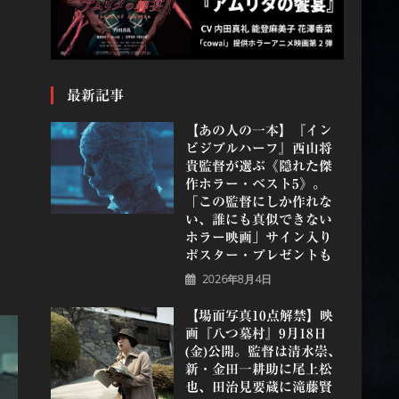
最新記事
【あの人の一本】『イン
ビジブルハーフ』⻄⼭将
貴監督が選ぶ《隠れた傑
作ホラー・ベスト5》。
「この監督にしか作れな
い、誰にも真似できない
ホラー映画」サイン入り
ポスター・プレゼントも
2026年8月4日
【場面写真10点解禁】映
画『八つ墓村』9月18日
(金)公開。監督は清水崇、
新・金田一耕助に尾上松
也、田治見要蔵に滝藤賢