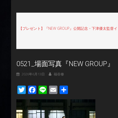
【プレゼント】『NEW GROUP』公開記念・下津優太監
0521_場面写真『NEW GROUP』
2026年6月13日
福谷修
Twitter
Facebook
Line
Email
共
有