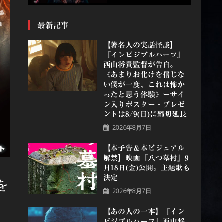
最新記事
【著名人の実話怪談】
『インビジブルハーフ』
⻄⼭将貴監督が告白。
《あまりお化けを信じな
い僕が一度、これは怖か
ったと思う体験》ーサイ
ン入りポスター・プレゼ
ントは8/9(日)に締切延長
2026年8月7日
【本予告＆本ビジュアル
解禁】映画『八つ墓村』9
月18日(金)公開。主題歌も
決定
を
2026年8月7日
【あの人の一本】『イン
ビジブルハーフ』⻄⼭将