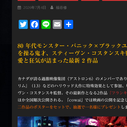
2026年7月4日
福谷修
Twitter
Facebook
Line
Email
共
有
80 年代モンスター・パニック×ブラック
を操る鬼才、スティーヴン・コスタンスキ
愛と狂気が詰まった最新 2 作品
カナダが誇る過激映像集団〈アストロン6〉のメンバーであり
リム』（13）などのハリウッド大作に特殊効果として参加、
ヴン・コスタンスキ監督。その最新作となる2作品
『フラン
ほか全国順次公開される。「cowai」では映画の公開を記念
二作品のポスターをセットで、抽選で一名様にプレゼント
し