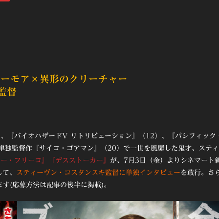
ユーモア×異形のクリーチャー
監督
、『バイオハザードV リトリビューション』（12）、『パシフィック
単独監督作『サイコ・ゴアマン』（20）で一世を風靡した鬼才、ステ
キー・フリーコ』『デスストーカー』
が、7月3日（金）よりシネマート
して、
スティーヴン・コスタンスキ監督に単独インタビュー
を敢行。さ
ます(応募方法は記事の後半に掲載)。