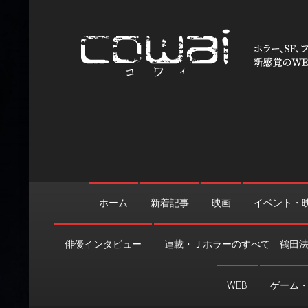
Skip
to
content
WEB映画マガジン「cowai
ホラー、SF、ファンタジーの最新情報＆クリエイティブの舞
ホーム
新着記事
映画
イベント・
俳優インタビュー
連載・Ｊホラーのすべて 鶴田
WEB
ゲーム