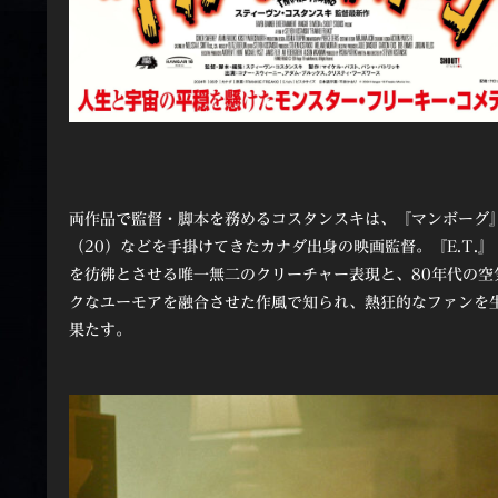
両作品で監督・脚本を務めるコスタンスキは、『マンボーグ』
（20）などを手掛けてきたカナダ出身の映画監督。『E.T.
を彷彿とさせる唯一無二のクリーチャー表現と、80年代の
クなユーモアを融合させた作風で知られ、熱狂的なファンを
果たす。