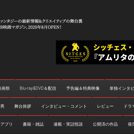
 コワイ」
台裏
映画祭
Blu-ray&DVD＆配信
予告編＆特典映像
単独インタ
法男
舞台挨拶
インタビュー・コメント
レビュー
ドラ
・アプリ
書籍・雑誌
連載・実話怪談
公開済の作品
発売