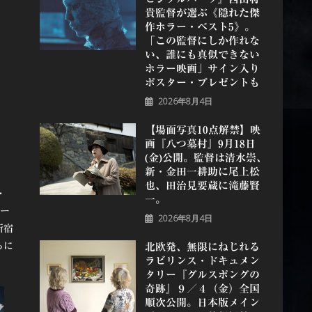
貴監督が選ぶ《隠れた傑
作ホラー・ベスト5》。
「この監督にしか作れな
い、誰にも真似できない
ホラー映画」サイン入り
ポスター・プレゼントも
2026年8月4日
【場面写真10点解禁】映
画『八つ墓村』9月18日
(金)公開。監督は清水崇、
新・金田一耕助に尾上松
也、田治見要蔵に滝藤賢
・
一。
ィー
2026年8月4日
新宿
らに
北欧発、無限にねじれる
ラビリンス・ドキュメン
タリー『グルスポングの
奇跡』９／４（金）全国
順次公開。日本版メイン