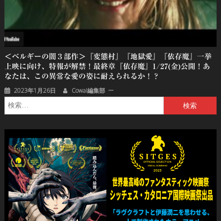
＜ベルギーの闇３部作＞『変態村』『地獄愛』『依存魔』一挙
上映に向け、特報が解禁！最終章『依存魔』1/27(金)公開！あ
なたは、この異常な愛の姿に耐えられるか！？
2023年1月26日
Cowai編集部
検
索: