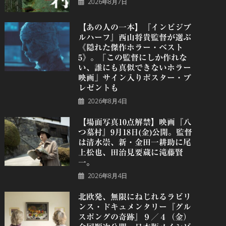
2026年8月7日
【あの人の一本】『インビジブ
ルハーフ』⻄⼭将貴監督が選ぶ
《隠れた傑作ホラー・ベスト
5》。「この監督にしか作れな
い、誰にも真似できないホラー
映画」サイン入りポスター・プ
レゼントも
2026年8月4日
【場面写真10点解禁】映画『八
つ墓村』9月18日(金)公開。監督
は清水崇、新・金田一耕助に尾
上松也、田治見要蔵に滝藤賢
一。
2026年8月4日
北欧発、無限にねじれるラビリ
ンス・ドキュメンタリー『グル
スポングの奇跡』９／４（金）