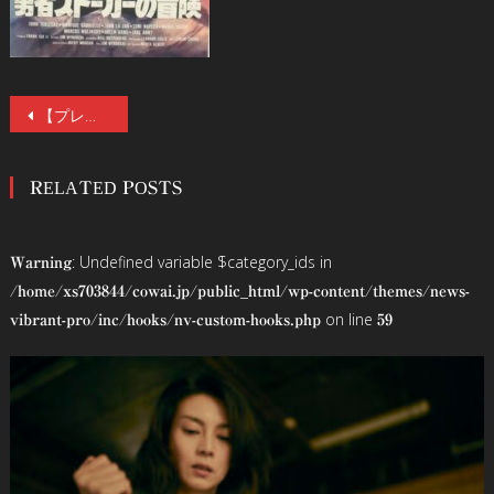
投
【プレゼント】『フランキー・フリーコ』『デスストーカー』公開記念、スティーヴン・コスタンスキ監督インタビュー。二作品ポスターをセットで抽選で3名様にプレゼント。
稿
RELATED POSTS
ナ
ビ
: Undefined variable $category_ids in
Warning
ゲ
/home/xs703844/cowai.jp/public_html/wp-content/themes/news-
on line
vibrant-pro/inc/hooks/nv-custom-hooks.php
59
ー
シ
ョ
ン