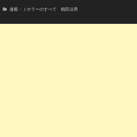
連載・Ｊホラーのすべて 鶴田法男