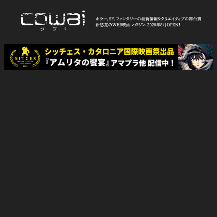
Skip
to
content
WEB映画マガジン「cowai コ
ホラー、SF、ファンタジーの最新情報＆クリエイティブの舞台裏
ワイ」