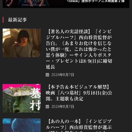
最新記事
【著名人の実話怪談】『インビ
ジブルハーフ』⻄⼭将貴監督が
告白。《あまりお化けを信じな
い僕が一度、これは怖かったと
思う体験》ーサイン入りポスタ
ー・プレゼントは8/9(日)に締切
延長
2026年8月7日
【本予告＆本ビジュアル解禁】
映画『八つ墓村』9月18日(金)公
開。主題歌も決定
2026年8月7日
【あの人の一本】『インビジブ
ルハーフ』⻄⼭将貴監督が選ぶ