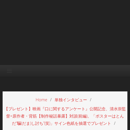
Home
単独インタビュー
【プレゼント】映画『口に関するアンケート』公開記念、清水崇監
督×原作者・背筋【制作秘話暴露】対談(前編)。「ポスターはとん
だ“騙(だま)し討ち”(笑)」サイン色紙を抽選でプレゼント