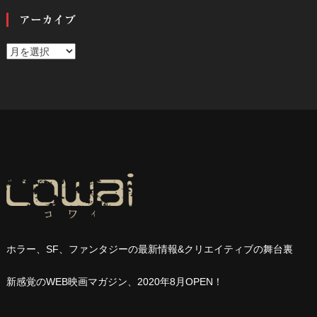
アーカイブ
ア
ー
カ
イ
ブ
ホラー、
SF
、ファンタジーの最新情報
&
クリエイティブの舞台裏
新感覚の
WEB
映画マガジン、
2020
年
8
月
OPEN
！