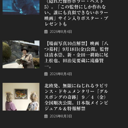
《隠れた傑作ホラー・ベスト
5》。「この監督にしか作れな
い、誰にも真似できないホラー
映画」サイン入りポスター・プ
レゼントも
2026年8月4日
【場面写真10点解禁】映画『八
つ墓村』9月18日(金)公開。監督
は清水崇、新・金田一耕助に尾
上松也、田治見要蔵に滝藤賢
一。
2026年8月4日
北欧発、無限にねじれるラビリ
ンス・ドキュメンタリー『グル
スポングの奇跡』９／４（金）
全国順次公開。日本版メインビ
ジュアル＆特報解禁
2026年8月3日