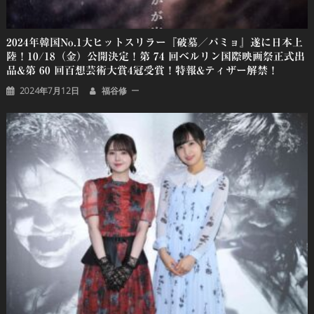
2024年韓国No.1大ヒットスリラー『破墓／パミョ』遂に日本上
陸！10/18（金）公開決定！第 74 回ベルリン国際映画祭正式出
品&第 60 回百想芸術大賞4冠受賞！特報&ティザー解禁！
2024年7月12日
福谷修