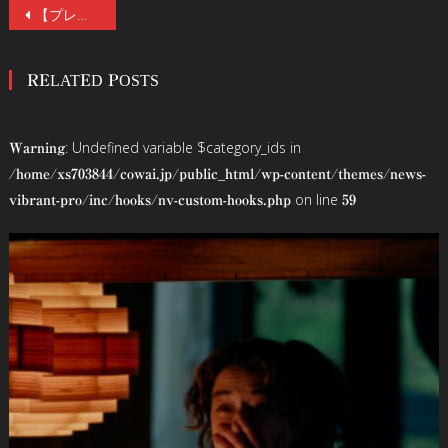
投
【プレゼント】映画『口に関するアンケート』公開記念、清水崇監督×原作者・背筋【制作秘話暴露】対談(前編)。「ポスターはとんだ“騙(だま)し討ち”(笑)」サイン色紙を抽選でプレゼント
稿
RELATED POSTS
ナ
ビ
: Undefined variable $category_ids in
Warning
ゲ
/home/xs703844/cowai.jp/public_html/wp-content/themes/news-
on line
vibrant-pro/inc/hooks/nv-custom-hooks.php
59
ー
シ
ョ
ン