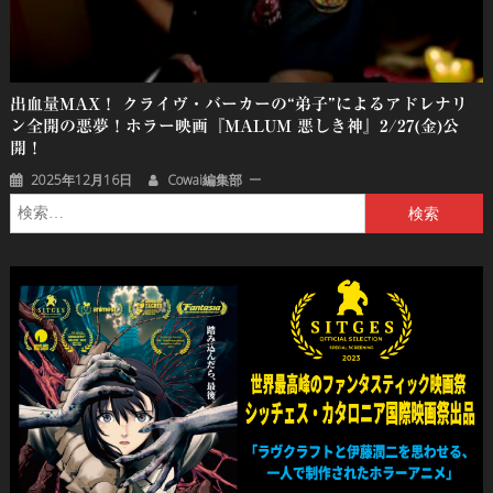
出血量MAX！ クライヴ・バーカーの“弟子”によるアドレナリ
ン全開の悪夢！ホラー映画『MALUM 悪しき神』2/27(金)公
開！
2025年12月16日
Cowai編集部
検
索: