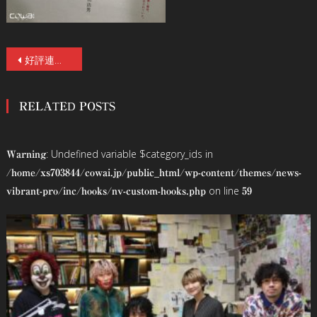
投
好評連載企画「Ｊホラーのすべて 鶴田法男」！ 第四回「幻の『霊のうごめく家』初稿」 Ｊホラーはいかにして生まれ、世界的に注目されるようになったのか？
稿
RELATED POSTS
ナ
ビ
: Undefined variable $category_ids in
Warning
ゲ
/home/xs703844/cowai.jp/public_html/wp-content/themes/news-
on line
vibrant-pro/inc/hooks/nv-custom-hooks.php
59
ー
シ
ョ
ン