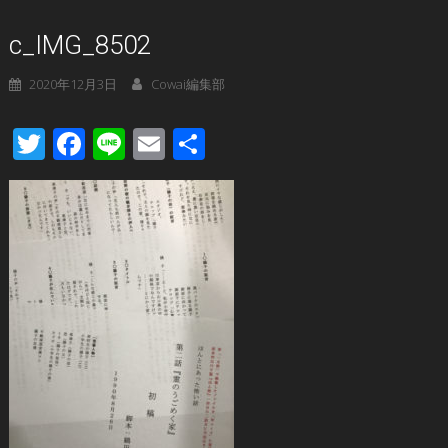
c_IMG_8502
2020年12月3日
Cowai編集部
Twitter
Facebook
Line
Email
共
有