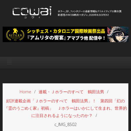
Skip
to
content
WEB映画マガジン「cowai コ
ホラー、SF、ファンタジーの最新情報＆クリエイティブの舞台裏
ワイ」
Home
連載・Ｊホラーのすべて 鶴田法男
好評連載企画「Ｊホラーのすべて 鶴田法男」！ 第四回「幻の
『霊のうごめく家』初稿」 Ｊホラーはいかにして生まれ、世界的
に注目されるようになったのか？
c_IMG_8502