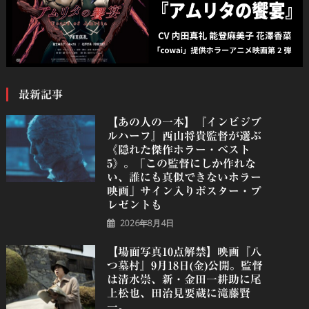
最新記事
【あの人の一本】『インビジブ
ルハーフ』⻄⼭将貴監督が選ぶ
《隠れた傑作ホラー・ベスト
5》。「この監督にしか作れな
い、誰にも真似できないホラー
映画」サイン入りポスター・プ
レゼントも
2026年8月4日
【場面写真10点解禁】映画『八
つ墓村』9月18日(金)公開。監督
は清水崇、新・金田一耕助に尾
上松也、田治見要蔵に滝藤賢
一。