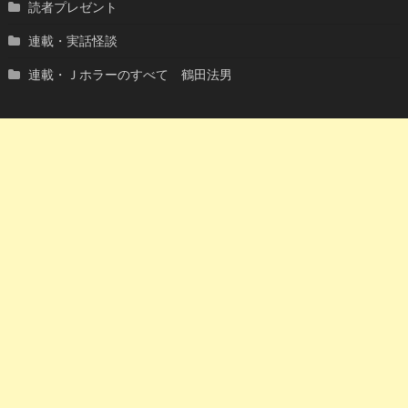
読者プレゼント
連載・実話怪談
連載・Ｊホラーのすべて 鶴田法男