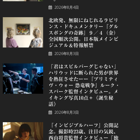
2026年8月4日
北欧発、無限にねじれるラビリ
ンス・ドキュメンタリー『グル
スポングの奇跡』９／４（金）
全国順次公開。日本版メインビ
ジュアル＆特報解禁
2026年8月3日
「君はスピルバーグじゃない」
ハリウッドに断られた男が世界
を熱狂させたーー『プリミティ
ヴ・ウォー 恐⻯戦争』ルーク・
スパーク監督インタビュー。メ
イキング写真10点＋《誕⽣秘
話》
2026年8月3日
『インビジブルハーフ』公開記
念。撮影時23歳、注目の気鋭、
⻄⼭将貴監督インタビュー「独