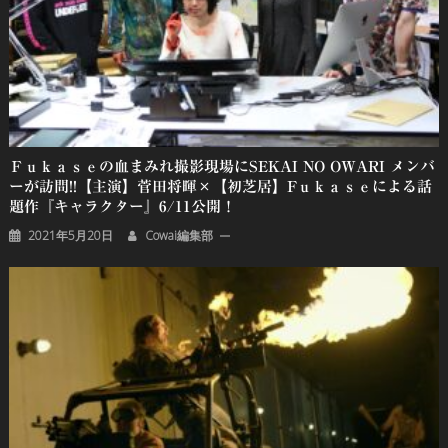
Ｆｕｋａｓｅの血まみれ撮影現場にSEKAI NO OWARI メンバ
ーが訪問!!【主演】菅田将暉×【初芝居】Fｕｋａｓｅによる話
題作『キャラクター』6/11公開！
2021年5月20日
Cowai編集部