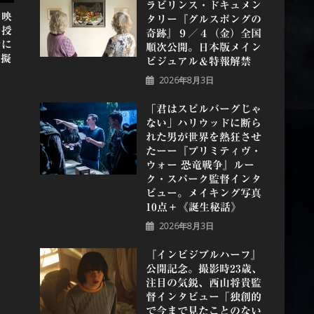
ラビリンス・ドキュメン
ク映
タリー『グルスポングの
を授
奇跡』９／４（金）全国
マに
順次公開。日本版メイン
超擬
ビジュアル＆特報解禁
2026年8月3日
「君はスピルバーグじゃ
ない」ハリウッドに断ら
れた男が世界を熱狂させ
たーー『プリミティヴ・
ウォー 恐⻯戦争』ルー
ク・スパーク監督インタ
ビュー。メイキング写真
10点＋《誕⽣秘話》
2026年8月3日
『インビジブルハーフ』
公開記念。撮影時23歳、
注目の気鋭、⻄⼭将貴監
督インタビュー「独創的
で今まで見たことのない