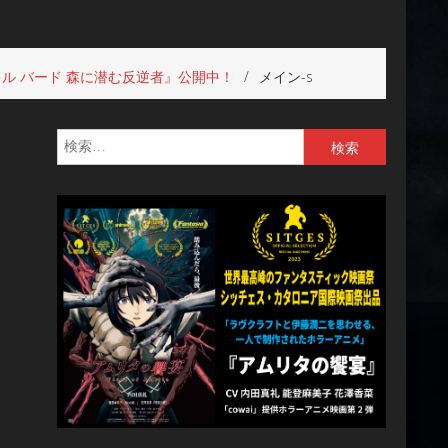
ル バード 森に潜む反逆者』公開中！
メイン-s
検
索: