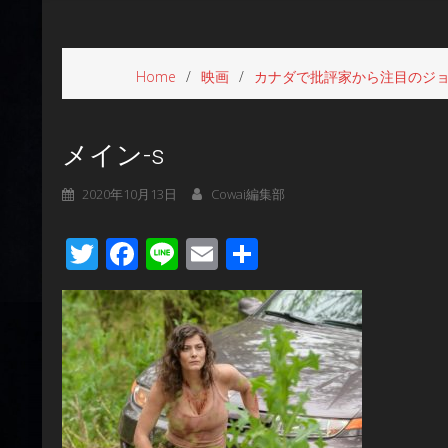
Home
映画
カナダで批評家から注目のジョ
メイン-s
2020年10月13日
Cowai編集部
Twitter
Facebook
Line
Email
共
有