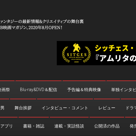
 コワイ」
台裏
映画祭
Blu-ray&DVD＆配信
予告編＆特典映像
単独インタ
法男
舞台挨拶
インタビュー・コメント
レビュー
ドラ
・アプリ
書籍・雑誌
連載・実話怪談
公開済の作品
発売