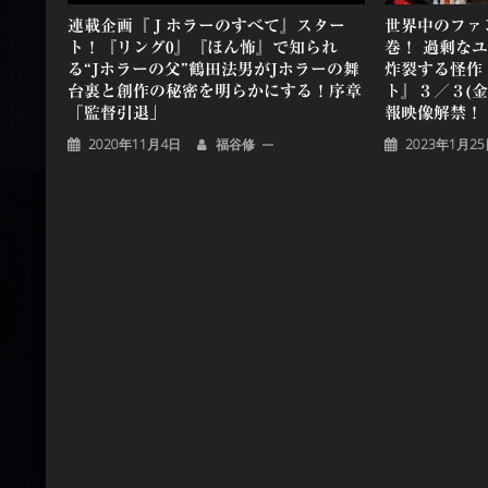
連載企画『Ｊホラーのすべて』スター
世界中のファ
ト！『リング0』『ほん怖』で知られ
巻！ 過剰な
る“Jホラーの父”鶴田法男がJホラーの舞
炸裂する怪作
台裏と創作の秘密を明らかにする！序章
ト』３／３(
「監督引退」
報映像解禁！
2020年11月4日
福谷修
2023年1月2