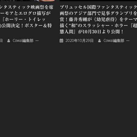
ンタスティック映画祭を席
ブリュッセル国際ファンタスティッ
ユーモアとエログロ描写が
画祭のアジア部門で見事グランプリ
 『ホーリー・トイレッ
賞！藤井秀剛が《幼児虐待》をテー
金)公開決定！ポスター＆特
描く“和”のスラッシャー・ホラー『
態人間』が10月30日より公開！
5日
Cowai編集部
2020年10月29日
Cowai編集部