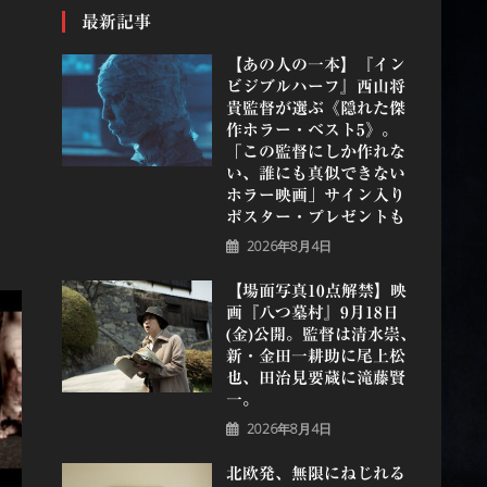
最新記事
【あの人の一本】『イン
ビジブルハーフ』⻄⼭将
貴監督が選ぶ《隠れた傑
作ホラー・ベスト5》。
「この監督にしか作れな
い、誰にも真似できない
ホラー映画」サイン入り
ポスター・プレゼントも
2026年8月4日
【場面写真10点解禁】映
画『八つ墓村』9月18日
(金)公開。監督は清水崇、
新・金田一耕助に尾上松
也、田治見要蔵に滝藤賢
一。
2026年8月4日
北欧発、無限にねじれる