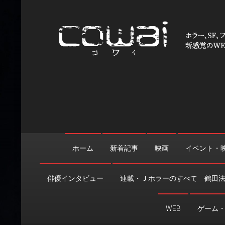
Skip
to
content
WEB映画マガジン「cowai
ホラー、SF、ファンタジーの最新情報＆クリエイティブの舞
ホーム
新着記事
映画
イベント・
俳優インタビュー
連載・Ｊホラーのすべて 鶴田
WEB
ゲーム