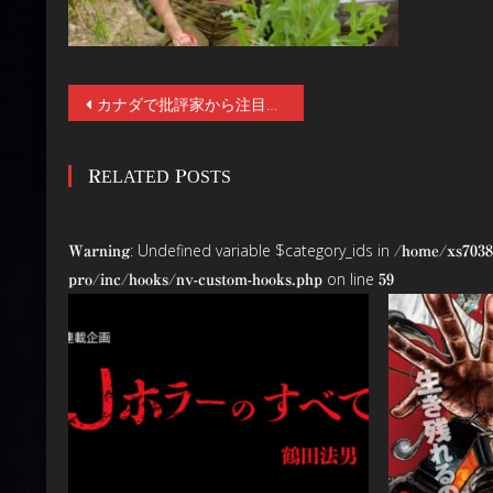
投
カナダで批評家から注目のジョー・サネッティ監督の長編デビュー作にして、異色サスペンス映画『キル バード 森に潜む反逆者』公開中！
稿
RELATED POSTS
ナ
ビ
: Undefined variable $category_ids in
Warning
/home/xs7038
ゲ
on line
pro/inc/hooks/nv-custom-hooks.php
59
ー
シ
ョ
ン