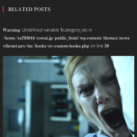
稿
RELATED POSTS
ナ
ビ
: Undefined variable $category_ids in
Warning
ゲ
/home/xs703844/cowai.jp/public_html/wp-content/themes/news-
on line
vibrant-pro/inc/hooks/nv-custom-hooks.php
59
ー
シ
ョ
ン