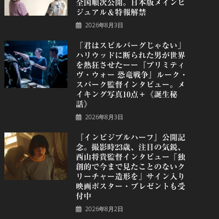
全国順次公開。日本版メインビ
ジュアル＆特報解禁
2026年8月3日
「君はスピルバーグじゃない」
ハリウッドに断られた男が世界
を熱狂させたーー『プリミティ
ヴ・ウォー 恐⻯戦争』ルーク・
スパーク監督インタビュー。メ
イキング写真10点＋《誕⽣秘
話》
2026年8月3日
『インビジブルハーフ』公開記
念。撮影時23歳、注目の気鋭、
⻄⼭将貴監督インタビュー「独
創的で今まで見たことのないク
リーチャー造形を」サイン入り
映画ポスター・プレゼントも受
付中
2026年8月2日