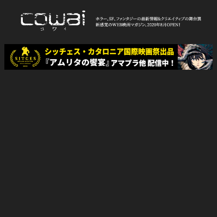
Skip
to
content
WEB映画マガジン「cowai コ
ホラー、SF、ファンタジーの最新情報＆クリエイティブの舞台裏
ワイ」