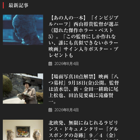
最新記事
【あの人の一本】『インビジブ
ルハーフ』⻄⼭将貴監督が選ぶ
《隠れた傑作ホラー・ベスト
5》。「この監督にしか作れな
い、誰にも真似できないホラー
映画」サイン入りポスター・プ
レゼントも
2026年8月4日
【場面写真10点解禁】映画『八
つ墓村』9月18日(金)公開。監督
は清水崇、新・金田一耕助に尾
上松也、田治見要蔵に滝藤賢
一。
2026年8月4日
北欧発、無限にねじれるラビリ
ンス・ドキュメンタリー『グル
スポングの奇跡』９／４（金）