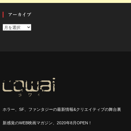
アーカイブ
ア
ー
カ
イ
ブ
ホラー、
SF
、ファンタジーの最新情報
&
クリエイティブの舞台裏
新感覚の
WEB
映画マガジン、
2020
年
8
月
OPEN
！