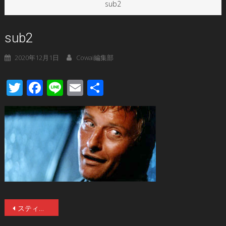
sub2
sub2
2020年12月1日
Cowai編集部
Twitter
Facebook
Line
Email
共
有
投
スティーヴン・キング絶賛「原点回帰した恐ろしいロード・ムービーだ」傑作サイコ・スリラー『ヒッチャー』公開！予告編＆新着メインサブ画像解禁！