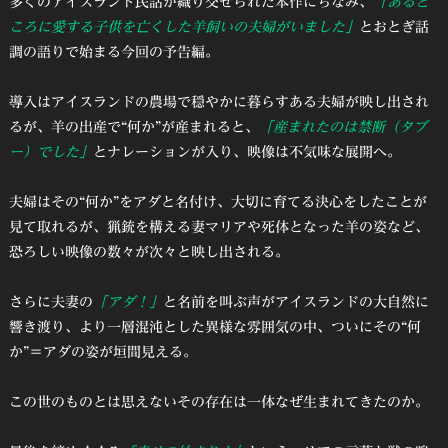
多くのアイスランド民話が織り交ぜられた本作にちなみ、
「あると
ころに愛する子供を亡くした羊飼いの夫婦がいました」
とおとぎ話
調の語りで始まる今回の予告編。
導入はアイスランドの農場で穏やかに暮らすある夫婦が映し出され
るが、羊の出産で“何か”が産まれると、
「産まれたのは禁断（タブ
ー）でした」
とナレーションが入り、映像は不気味な展開へ。
夫婦はその“何か”をアダと名付け、大切に育てる決心をしたことが
見て取れるが、猟銃を構える妻マリアや死体となった羊の姿など、
恐ろしい映像の数々が次々と映し出される。
さらに夫妻の
「アダ！」
と名前を叫ぶ声がアイスランドの大自然に
響き渡り、より一層混沌とした異様な雰囲気の中、ついにその“何
か”＝アダの姿が垣間見える。
この世のものとは思えないその存在は一体なぜ生まれてきたのか。