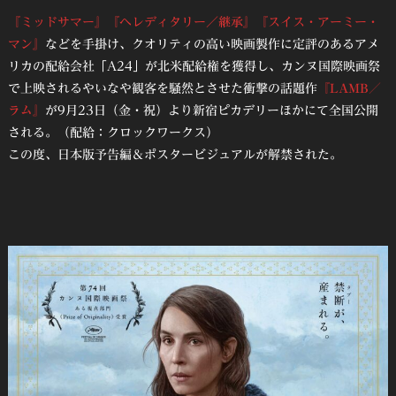
『ミッドサマー』
『ヘレディタリー／継承』
『スイス・アーミー・
マン』
などを手掛け、クオリティの高い映画製作に定評のあるアメ
リカの配給会社「A24」が北米配給権を獲得し、カンヌ国際映画祭
で上映されるやいなや観客を騒然とさせた衝撃の話題作
『LAMB／
ラム』
が9月23日（金・祝）より新宿ピカデリーほかにて全国公開
される。（配給：クロックワークス）
この度、日本版予告編＆ポスタービジュアルが解禁された。