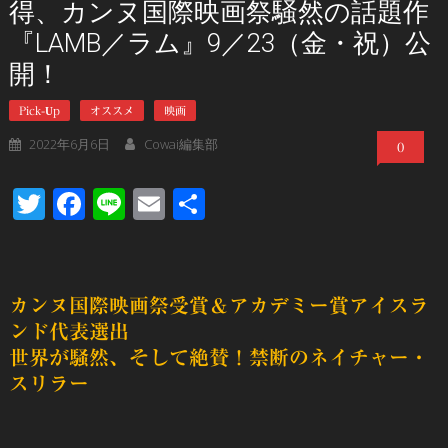
得、カンヌ国際映画祭騒然の話題作
『LAMB／ラム』9／23（金・祝）公
開！
Pick-Up
オススメ
映画
2022年6月6日
Cowai編集部
0
Twitter
Facebook
Line
Email
共
有
カンヌ国際映画祭受賞＆アカデミー賞アイスラ
ンド代表選出
世界が騒然、そして絶賛！禁断のネイチャー・
スリラー