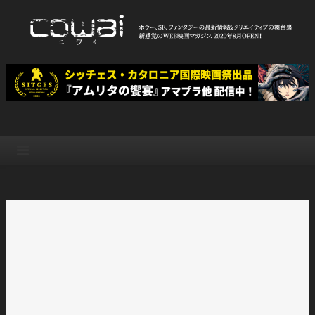
Skip
to
content
WEB映画マガジン「cowai コ
ホラー、SF、ファンタジーの最新情報＆クリエイティブの舞台裏
ワイ」