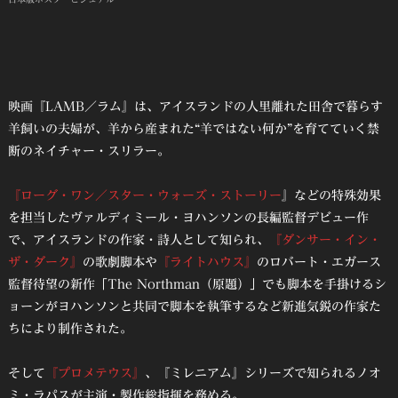
映画『LAMB／ラム』は、アイスランドの人里離れた田舎で暮らす
羊飼いの夫婦が、羊から産まれた“羊ではない何か”を育てていく禁
断のネイチャー・スリラー。
『ローグ・ワン／スター・ウォーズ・ストーリー
』などの特殊効果
を担当したヴァルディミール・ヨハンソンの長編監督デビュー作
で、アイスランドの作家・詩人として知られ、
『ダンサー・イン・
ザ・ダーク』
の歌劇脚本や
『ライトハウス』
のロバート・エガース
監督待望の新作「The Northman（原題）」でも脚本を手掛けるシ
ョーンがヨハンソンと共同で脚本を執筆するなど新進気鋭の作家た
ちにより制作された。
そして
『プロメテウス』
、『ミレニアム』シリーズで知られるノオ
ミ・ラパスが主演・製作総指揮を務める。