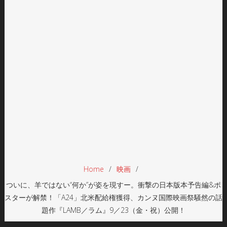
Home
映画
ついに、羊ではない“何か”が姿を現すー。衝撃の日本版本予告編&ポ
スターが解禁！「A24」北米配給権獲得、カンヌ国際映画祭騒然の話
題作『LAMB／ラム』9／23（金・祝）公開！