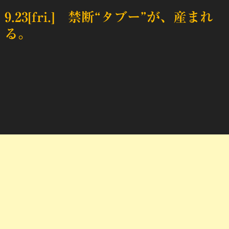
9.23[fri.]
禁断“タブー”が、産まれ
る。