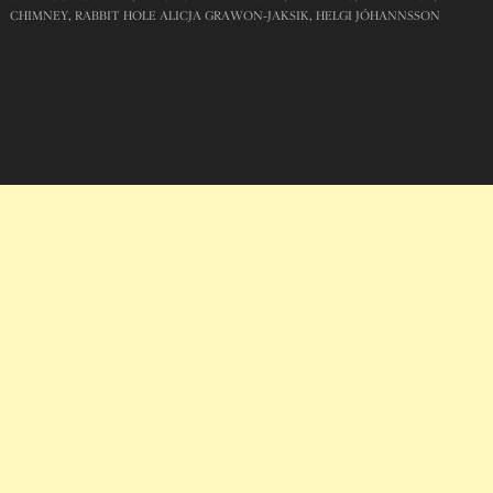
CHIMNEY, RABBIT HOLE ALICJA GRAWON-JAKSIK, HELGI JÓHANNSSON