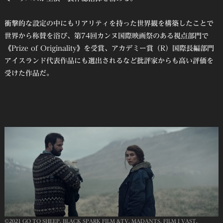
衝撃的な設定の中にもリアリティを持った世界観を構築したことで
世界から称賛を浴び、第74回カンヌ国際映画祭のある視点部門で
《Prize of Originality》を受賞、アカデミー賞（R）国際長編部門
アイスランド代表作品にも選出されるなど批評家からも高い評価を
受けた作品だ。
©︎2021 GO TO SHEEP, BLACK SPARK FILM &TV, MADANTS, FILM I VAST,