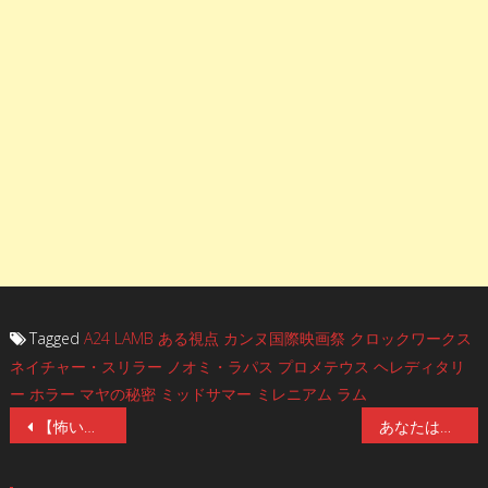
Tagged
A24
LAMB
ある視点
カンヌ国際映画祭
クロックワークス
ネイチャー・スリラー
ノオミ・ラパス
プロメテウス
ヘレディタリ
ー
ホラー
マヤの秘密
ミッドサマー
ミレニアム
ラム
投
【怖いよ】本予告編&ポスタービジュアル解禁！『哭声／コクソン』のナ・ホンジンが原案・プロデュースする呪詛ホラー『女神の継承』7/29(金)公開！
あなたはいくつ見つけられる？往年の名作ホラー映画をオマージュした場面写真が解禁！A24が贈る最新ホラー『X エックス』7／8（金）公開！
稿