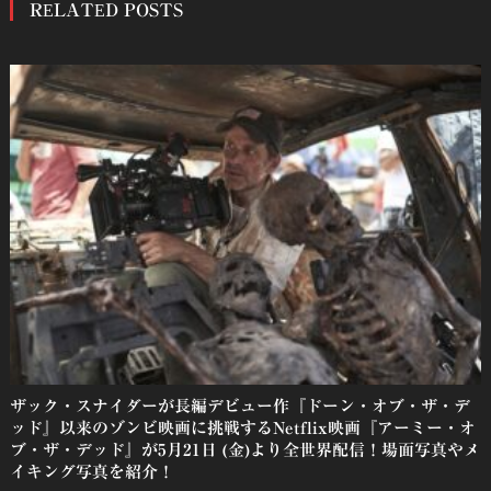
RELATED POSTS
ナ
ビ
ゲ
ー
シ
ョ
ン
ザック・スナイダーが長編デビュー作『ドーン・オブ・ザ・デ
ッド』以来のゾンビ映画に挑戦するNetflix映画『アーミー・オ
ブ・ザ・デッド』が5月21日 (金)より全世界配信！場面写真やメ
イキング写真を紹介！