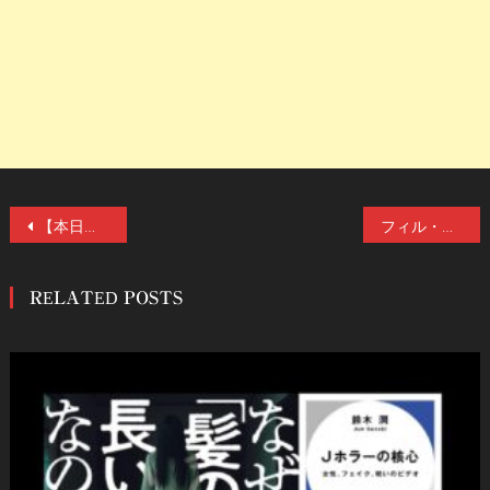
投
【本日公開】高橋洋、イシグロキョウヘイ、伊藤智彦も称賛！PFFアワード入選などで注目される井坂優介の長編映画デビュー作『シャーマンの娘』レイト公開！
フィル・ティペット×『JUNK HEAD』堀貴秀！ストップモーション・アニメの神と新鋭、夢の日米対談！ 『マッドゴッド』12/2(金)公開！
稿
RELATED POSTS
ナ
ビ
ゲ
ー
シ