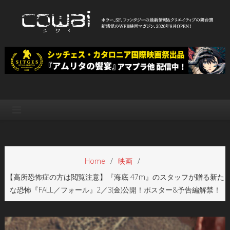
Skip
to
content
WEB映画マガジン「cowai コ
ホラー、SF、ファンタジーの最新情報＆クリエイティブの舞台裏
ワイ」
Home
映画
【高所恐怖症の方は閲覧注意】『海底 47m』のスタッフが贈る新た
な恐怖『FALL／フォール』2／3(金)公開！ポスター&予告編解禁！