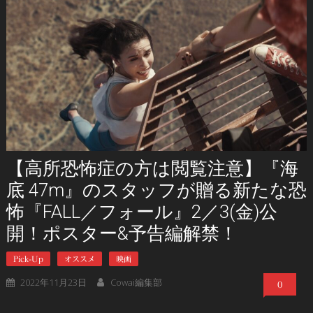
【高所恐怖症の方は閲覧注意】『海
底 47m』のスタッフが贈る新たな恐
怖『FALL／フォール』2／3(金)公
開！ポスター&予告編解禁！
Pick-Up
オススメ
映画
2022年11月23日
Cowai編集部
0