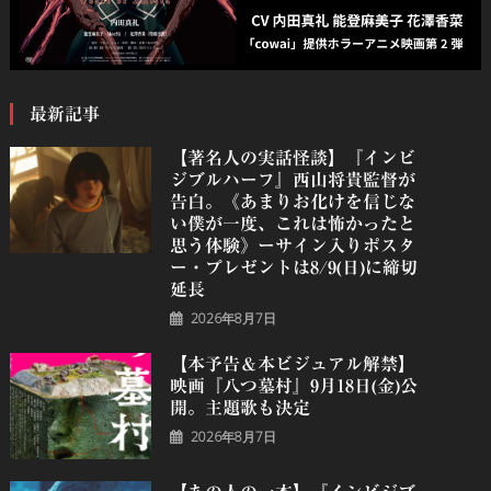
最新記事
【著名人の実話怪談】『インビ
ジブルハーフ』⻄⼭将貴監督が
告白。《あまりお化けを信じな
い僕が一度、これは怖かったと
思う体験》ーサイン入りポスタ
ー・プレゼントは8/9(日)に締切
延長
2026年8月7日
【本予告＆本ビジュアル解禁】
映画『八つ墓村』9月18日(金)公
開。主題歌も決定
2026年8月7日