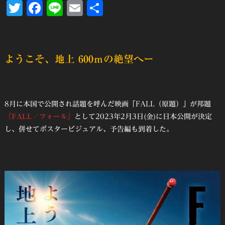
Twitter
Facebook
Line
Email
共
有
ようこそ、地上 600ｍの絶望へー
8月に本国で公開され話題を呼んだ映画「FALL（原題）」が邦題
『FALL／フォール』
として2023年2月3日(金)に日本公開が決定
し、併せてポスタービジュアル、予告編も到着した。