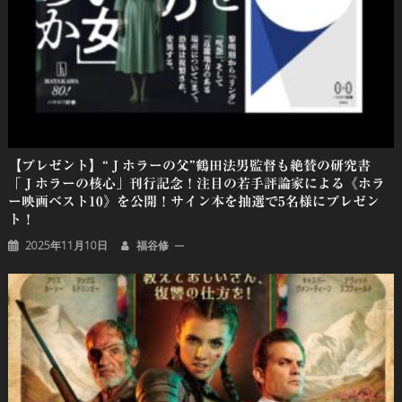
ョ
ン
【プレゼント】“Ｊホラーの父”鶴田法男監督も絶賛の研究書
「Ｊホラーの核心」刊行記念！注目の若手評論家による《ホラ
ー映画ベスト10》を公開！サイン本を抽選で5名様にプレゼン
ト！
2025年11月10日
福谷修