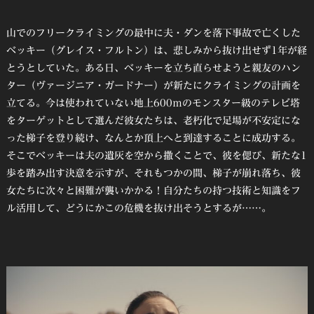
山でのフリークライミングの最中に夫・ダンを落下事故で亡くした
ベッキー（グレイス・フルトン）は、悲しみから抜け出せず1年が経
とうとしていた。ある日、ベッキーを立ち直らせようと親友のハン
ター（ヴァージニア・ガードナー）が新たにクライミングの計画を
立てる。今は使われていない地上600ｍのモンスター級のテレビ塔
をターゲットとして選んだ彼女たちは、老朽化で足場が不安定にな
った梯子を登り続け、なんとか頂上へと到達することに成功する。
そこでベッキーは夫の遺灰を空から撒くことで、彼を偲び、新たな1
歩を踏み出す決意を示すが、それもつかの間、梯子が崩れ落ち、彼
女たちに次々と困難が襲いかかる！自分たちの持つ技術と知識をフ
ル活用して、どうにかこの危機を抜け出そうとするが……。