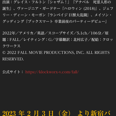
出演：グレイス・フルトン『シャザム！』『アナベル 死霊人形の
誕生』、ヴァージニア・ガードナー『ハロウィン (2018)』、ジェフ
リー・ディーン・モーガン『ランペイジ 巨獣大乱闘』、メイソン・
グッディング『ブックスマート 卒業前夜のパーティーデビュー』
2022年／アメリカ／英語／スコープサイズ／5.1ch／106分／原
題：FALL／レイティング：G／字幕翻訳：北村広子／配給：クロッ
クワークス
© 2022 FALL MOVIE PRODUCTIONS, INC. ALL RIGHTS
RESERVED.
公式サイト：
https://klockworx-v.com/fall/
2023 年 2 月 3 日（金） より新宿バ