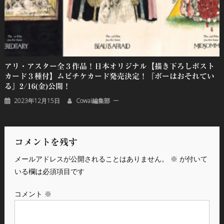
アリ・アスター全３作品！⽇本オリジナル【描き下ろしポスト
カード３種付】ムビチケカード発売決定！『ボーはおそれてい
る』2/16(金)公開！
2023年12月15日
Cowai編集部
コメントを残す
メールアドレスが公開されることはありません。
※
が付いて
いる欄は必須項目です
コメント
※