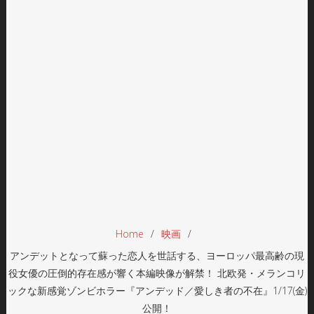
Home
映画
アンデットとなって蘇った恋人を世話する、ヨーロッパ最高齢の現
役女優の圧倒的存在感が響く本編映像が解禁！ 北欧発・メランコリ
ックな新感覚ゾンビホラー『アンデッド／愛しき者の不在』1/17(金)
公開！