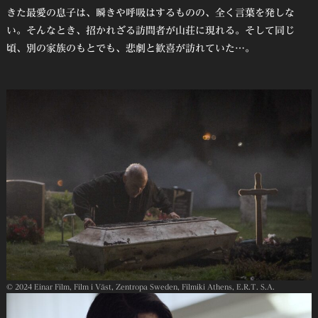
きた最愛の息子は、瞬きや呼吸はするものの、全く言葉を発しな
い。そんなとき、招かれざる訪問者が山荘に現れる。そして同じ
頃、別の家族のもとでも、悲劇と歓喜が訪れていた…。
© 2024 Einar Film, Film i Väst, Zentropa Sweden, Filmiki Athens, E.R.T. S.A.