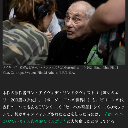
メイキング
監督とビヨーン・スンクェスト
(c)MortenBrun © 2024 Einar Film, Film i
Väst, Zentropa Sweden, Filmiki Athens, E.R.T. S.A.
本作の原作者ヨン・アイヴィデ・リンドクヴィスト（『ぼくのエ
リ 200歳の少女』、『ボーダー 二つの世界』）も、ビヨーンの代
表作の一つでもあるTVシリーズ「セーヘル警部」シリーズの大ファ
ンで、彼がキャスティングされたことを知った時には、
「セーヘル
がおじいちゃん役を演じるんだ！」
と大興奮したと話している。