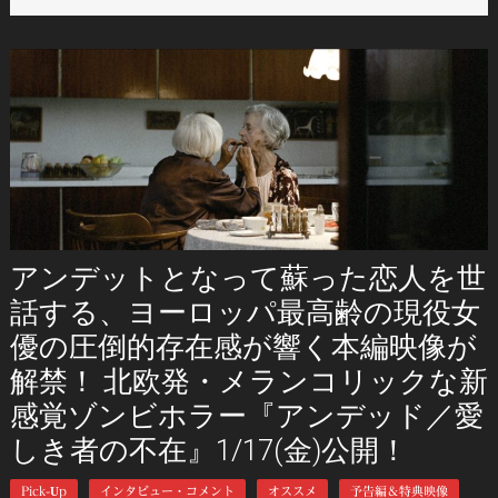
アンデットとなって蘇った恋人を世
話する、ヨーロッパ最高齢の現役女
優の圧倒的存在感が響く本編映像が
解禁！ 北欧発・メランコリックな新
感覚ゾンビホラー『アンデッド／愛
しき者の不在』1/17(金)公開！
Pick-Up
インタビュー・コメント
オススメ
予告編＆特典映像