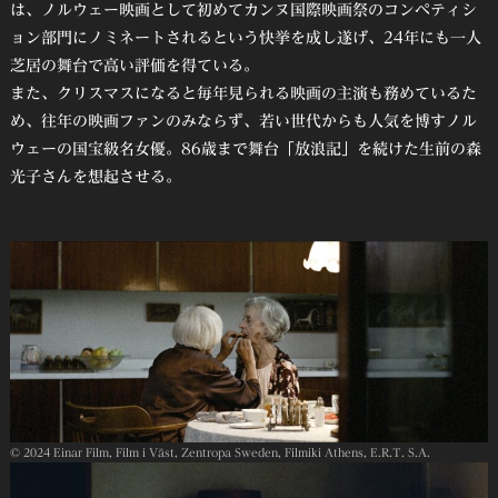
は、ノルウェー映画として初めてカンヌ国際映画祭のコンペティシ
ョン部門にノミネートされるという快挙を成し遂げ、24年にも一人
芝居の舞台で高い評価を得ている。
また、クリスマスになると毎年見られる映画の主演も務めているた
め、往年の映画ファンのみならず、若い世代からも人気を博すノル
ウェーの国宝級名女優。86歳まで舞台「放浪記」を続けた生前の森
光子さんを想起させる。
© 2024 Einar Film, Film i Väst, Zentropa Sweden, Filmiki Athens, E.R.T. S.A.