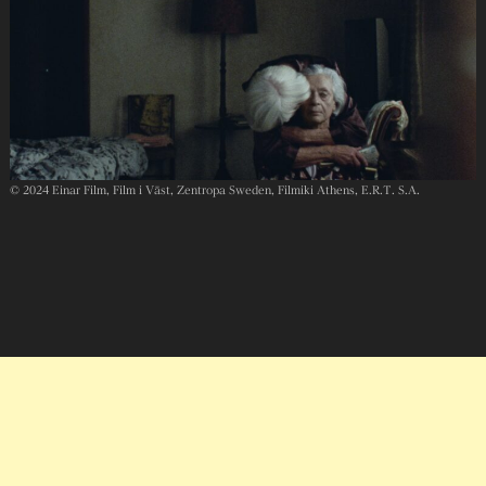
© 2024 Einar Film, Film i Väst, Zentropa Sweden, Filmiki Athens, E.R.T. S.A.