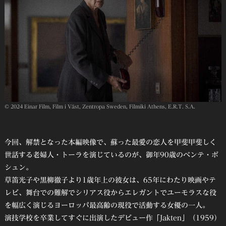
© 2024 Einar Film, Film i Väst, Zentropa Sweden, Filmiki Athens, E.R.T. S.A.
今回、解禁となった本編映像で、蘇った最愛の恋人を甲斐甲斐しく
世話する老婦人・トーラを演じているのが、御年90歳のベンテ・ボ
シュン。
草笛光子や黒柳徹子より1歳年上の彼女は、65年にわたり映画やテ
レビ、舞台での難解でシリアス役からエレガントでユーモラスな役
を幅広く演じるヨーロッパ最高齢の現役で活動する女優の一人。
演技学校を卒業してすぐに出演したデビュー作「Jakten」（1959）