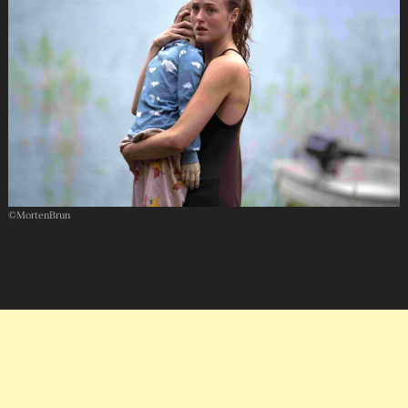
©MortenBrun