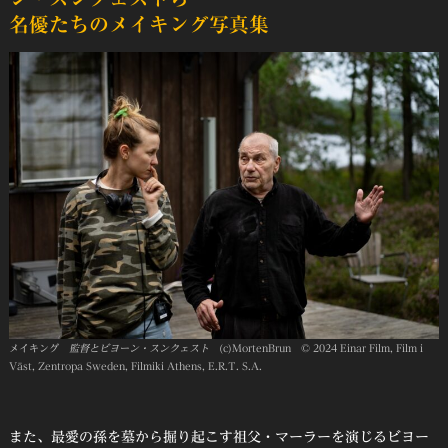
名優たちのメイキング写真集
メイキング
監督とビヨーン・スンクェスト
(c)MortenBrun © 2024 Einar Film, Film i
Väst, Zentropa Sweden, Filmiki Athens, E.R.T. S.A.
また、最愛の孫を墓から掘り起こす祖父・マーラーを演じるビヨー