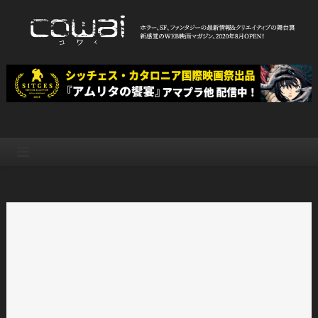
Skip
to
content
WEB映画マガジン「cowai コ
ホラー、SF、ファンタジーの最新情報＆クリエイティブの舞台裏
ワイ」