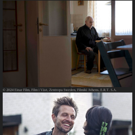
© 2024 Einar Film, Film i Väst, Zentropa Sweden, Filmiki Athens, E.R.T. S.A.