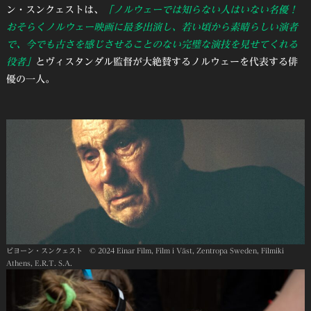
ン・スンクェストは、
「ノルウェーでは知らない人はいない名優！
おそらくノルウェー映画に最多出演し、若い頃から素晴らしい演者
で、今でも古さを感じさせることのない完璧な演技を見せてくれる
役者」
とヴィスタンダル監督が大絶賛するノルウェーを代表する俳
優の一人。
ビヨーン・スンクェスト © 2024 Einar Film, Film i Väst, Zentropa Sweden, Filmiki
Athens, E.R.T. S.A.