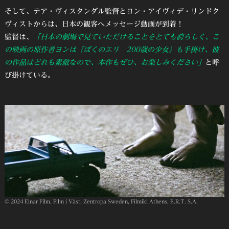
そして、テア・ヴィスタンダル監督とヨン・アイヴィデ・リンドク
ヴィストからは、日本の観客へメッセージ動画が到着！
監督は、
「日本の劇場で見ていただけることをとても誇らしく、こ
の映画の原作者ヨンは『ぼくのエリ 200歳の少女』も手掛け、彼
の作品はどれも素敵なので、本作もぜひ、お楽しみください」
と呼
び掛けている。
© 2024 Einar Film, Film i Väst, Zentropa Sweden, Filmiki Athens, E.R.T. S.A.