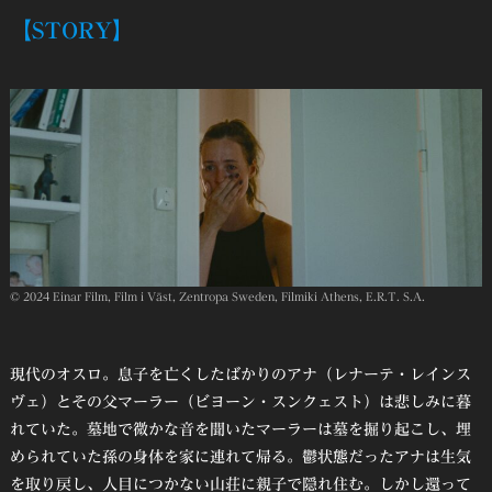
【STORY】
© 2024 Einar Film, Film i Väst, Zentropa Sweden, Filmiki Athens, E.R.T. S.A.
現代のオスロ。息子を亡くしたばかりのアナ（レナーテ・レインス
ヴェ）とその父マーラー（ビヨーン・スンクェスト）は悲しみに暮
れていた。墓地で微かな音を聞いたマーラーは墓を掘り起こし、埋
められていた孫の身体を家に連れて帰る。鬱状態だったアナは生気
を取り戻し、人目につかない山荘に親子で隠れ住む。しかし還って