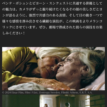
ベンテ・ボシュンとビヨーン・スンクェストに共通する俳優として
の魅力は、カメラがずっと撮り続けたくなるその顔の美しさだとヨ
ンが語るように、強烈で共感力のある表情、そして目の動き一つで
様々な感情を滲み出させる繊細な演技が、この映画をよりメランコ
リックにさせています。ぜひ、劇場で熟成された彼らの演技をお楽
しみください！
© 2024 Einar Film, Film i Väst, Zentropa Sweden, Filmiki Athens, E.R.T. S.A.