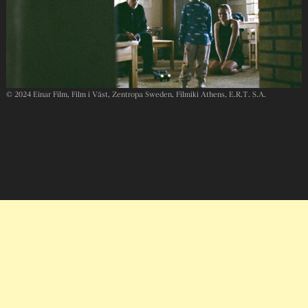
© 2024 Einar Film, Film i Väst, Zentropa Sweden, Filmiki Athens, E.R.T. S.A.