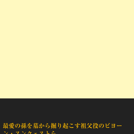
最愛の孫を墓から掘り起こす祖父役のビヨー
ン・スンクェストら