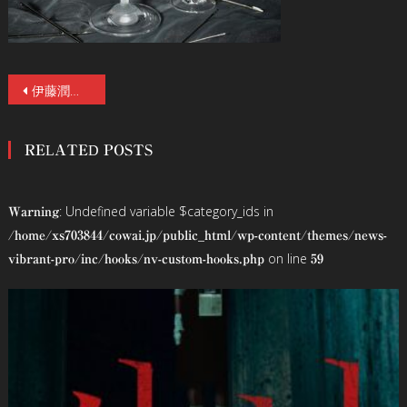
投
伊藤潤二、小島秀夫、江國香織、皆川博子ら著名人コメント＋タイアップ＋不気味な本編映像！北欧史上最も物議を醸した連続殺人事件『ガール・ウィズ・ニードル』5／16（金）公開！
稿
RELATED POSTS
ナ
ビ
: Undefined variable $category_ids in
Warning
ゲ
/home/xs703844/cowai.jp/public_html/wp-content/themes/news-
on line
vibrant-pro/inc/hooks/nv-custom-hooks.php
59
ー
シ
ョ
ン