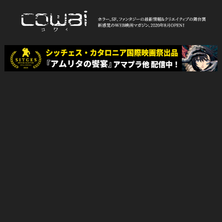
Skip
to
content
WEB映画マガジン「cowai コ
ホラー、SF、ファンタジーの最新情報＆クリエイティブの舞台裏
ワイ」