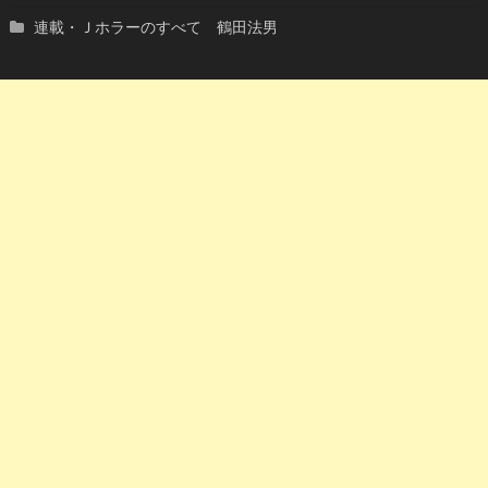
連載・Ｊホラーのすべて 鶴田法男