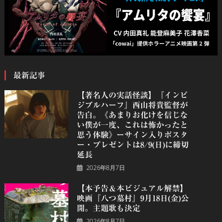
最新記事
【著名人の実話怪談】『インビ
ジブルハーフ』⻄⼭将貴監督が
告白。《あまりお化けを信じな
い僕が一度、これは怖かったと
思う体験》ーサイン入りポスタ
ー・プレゼントは8/9(日)に締切
延長
2026年8月7日
【本予告＆本ビジュアル解禁】
映画『八つ墓村』9月18日(金)公
開。主題歌も決定
2026年8月7日