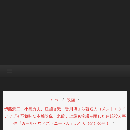
Home
映画
伊藤潤二、小島秀夫、江國香織、皆川博子ら著名人コメント＋タイ
アップ＋不気味な本編映像！北欧史上最も物議を醸した連続殺人事
件『ガール・ウィズ・ニードル』5／16（金）公開！