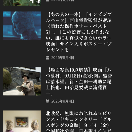
【あの人の一本】『インビジブ
ルハーフ』⻄⼭将貴監督が選ぶ
《隠れた傑作ホラー・ベスト
5》。「この監督にしか作れな
い、誰にも真似できないホラー
映画」サイン入りポスター・プ
レゼントも
2026年8月4日
【場面写真10点解禁】映画『八
つ墓村』9月18日(金)公開。監督
は清水崇、新・金田一耕助に尾
上松也、田治見要蔵に滝藤賢
一。
2026年8月4日
北欧発、無限にねじれるラビリ
ンス・ドキュメンタリー『グル
スポングの奇跡』９／４（金）
全国順次公開。日本版メインビ