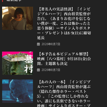
【著名人の実話怪談】『インビ
ジブルハーフ』⻄⼭将貴監督が
告白。《あまりお化けを信じな
い僕が一度、これは怖かったと
思う体験》ーサイン入りポスタ
ー・プレゼントは8/9(日)に締切
延長
2026年8月7日
【本予告＆本ビジュアル解禁】
映画『八つ墓村』9月18日(金)公
開。主題歌も決定
2026年8月7日
【あの人の一本】『インビジブ
ルハーフ』⻄⼭将貴監督が選ぶ
《隠れた傑作ホラー・ベスト
5》。「この監督にしか作れな
い、誰にも真似できないホラー
映画」サイン入りポスター・プ