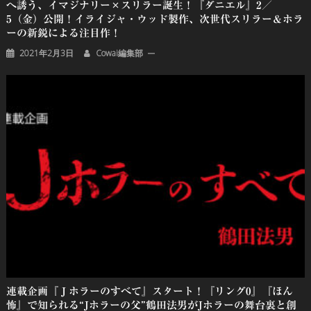
へ誘う、イマジナリー×スリラー誕生！『ダニエル』2／
5（金）公開！イライジャ・ウッド製作、次世代スリラー＆ホラ
ーの新鋭による注目作！
2021年2月3日
Cowai編集部
連載企画『Ｊホラーのすべて』スタート！『リング0』『ほん
怖』で知られる“Jホラーの父”鶴田法男がJホラーの舞台裏と創