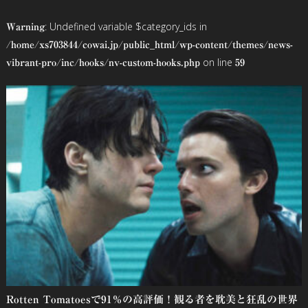
ビ
: Undefined variable $category_ids in
Warning
ゲ
/home/xs703844/cowai.jp/public_html/wp-content/themes/news-
on line
vibrant-pro/inc/hooks/nv-custom-hooks.php
59
ー
シ
ョ
ン
Rotten Tomatoesで91％の高評価！観る者を耽美と狂乱の世界