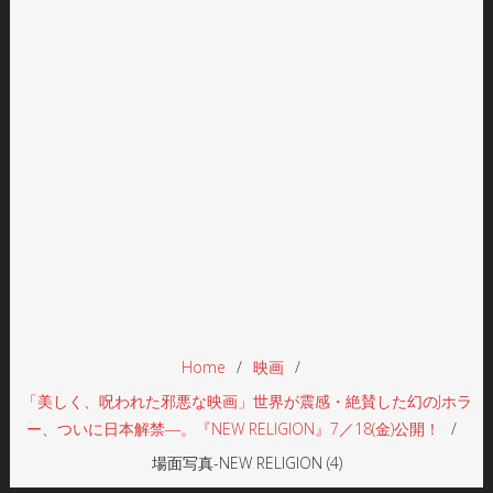
Home
映画
「美しく、呪われた邪悪な映画」世界が震感・絶賛した幻のJホラ
ー、ついに日本解禁―。『NEW RELIGION』7／18(金)公開！
場面写真-NEW RELIGION (4)