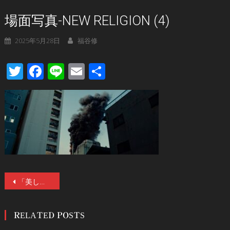
場面写真-NEW RELIGION (4)
2025年5月28日
福谷修
Twitter
Facebook
Line
Email
共
有
投
「美しく、呪われた邪悪な映画」世界が震感・絶賛した幻のJホラー、ついに日本解禁―。『NEW RELIGION』7／18(金)公開！
稿
RELATED POSTS
ナ