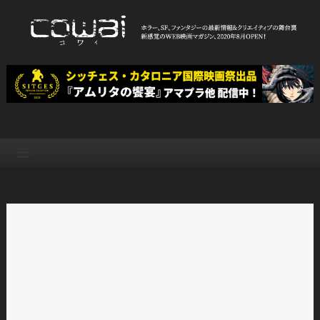
Skip
to
content
WEB映画マガジン「cowai コ
ホラー、SF、ファンタジーの最新情報＆クリエイティブの舞台裏
ワイ」