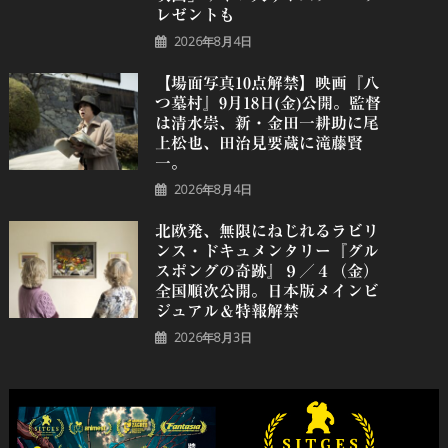
レゼントも
2026年8月4日
【場面写真10点解禁】映画『八
つ墓村』9月18日(金)公開。監督
は清水崇、新・金田一耕助に尾
上松也、田治見要蔵に滝藤賢
一。
2026年8月4日
北欧発、無限にねじれるラビリ
ンス・ドキュメンタリー『グル
スポングの奇跡』９／４（金）
全国順次公開。日本版メインビ
ジュアル＆特報解禁
2026年8月3日