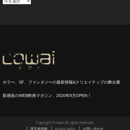
ア
ー
カ
イ
ブ
ホラー、
SF
、ファンタジーの最新情報
&
クリエイティブの舞台裏
新感覚の
WEB
映画マガジン、
2020
年
8
月
OPEN
！
Copyright © cowai All rights reserved.
運営者情報
privacy policy
お問い合わせ