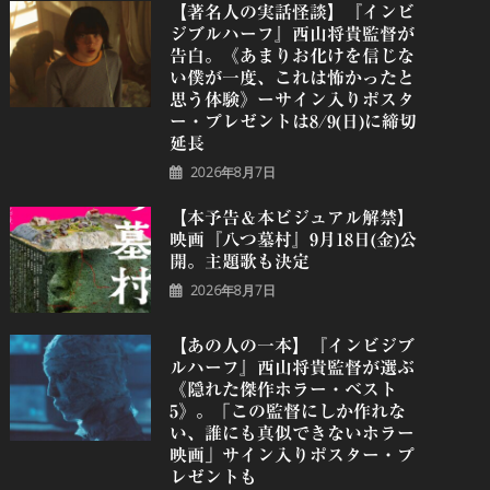
【著名人の実話怪談】『インビ
ジブルハーフ』⻄⼭将貴監督が
告白。《あまりお化けを信じな
い僕が一度、これは怖かったと
思う体験》ーサイン入りポスタ
ー・プレゼントは8/9(日)に締切
延長
2026年8月7日
【本予告＆本ビジュアル解禁】
映画『八つ墓村』9月18日(金)公
開。主題歌も決定
2026年8月7日
【あの人の一本】『インビジブ
ルハーフ』⻄⼭将貴監督が選ぶ
《隠れた傑作ホラー・ベスト
5》。「この監督にしか作れな
い、誰にも真似できないホラー
映画」サイン入りポスター・プ
レゼントも