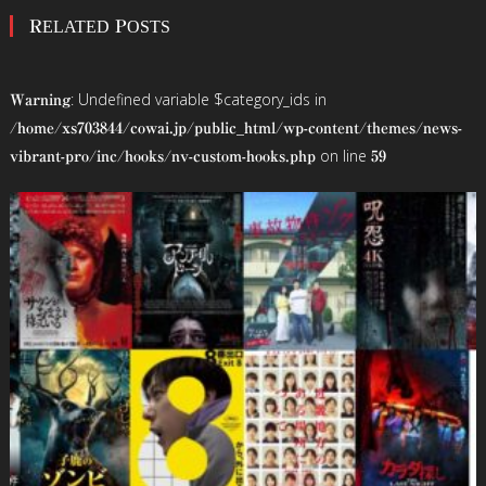
RELATED POSTS
ナ
ビ
: Undefined variable $category_ids in
Warning
ゲ
/home/xs703844/cowai.jp/public_html/wp-content/themes/news-
on line
vibrant-pro/inc/hooks/nv-custom-hooks.php
59
ー
シ
ョ
ン