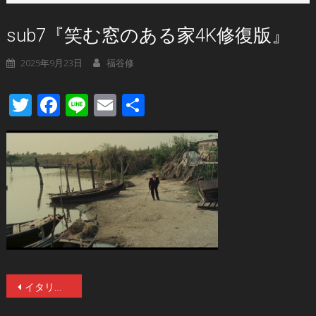
sub7『笑む窓のある家4K修復版』
2025年9月23日
福谷修
Twitter
Facebook
Line
Email
共
有
投
イタリアン・ホラー史上の異色作にして異常作、『笑む窓のある家』(1976)が本国公開から約半世紀をへて日本初公開！
稿