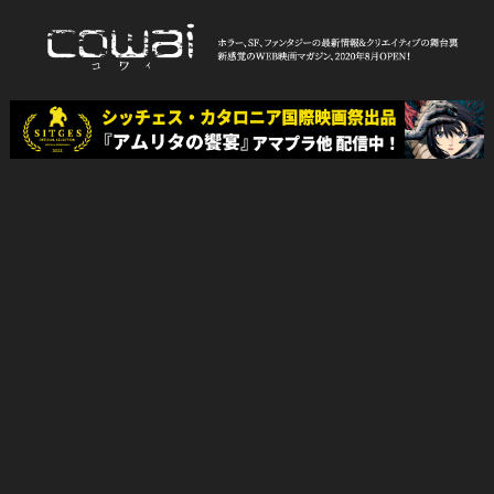
Skip
to
content
WEB映画マガジン「cowai コ
ホラー、SF、ファンタジーの最新情報＆クリエイティブの舞台裏
ワイ」