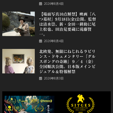
2026年8月4日
【場面写真10点解禁】映画『八
つ墓村』9月18日(金)公開。監督
は清水崇、新・金田一耕助に尾
上松也、田治見要蔵に滝藤賢
一。
2026年8月4日
北欧発、無限にねじれるラビリ
ンス・ドキュメンタリー『グル
スポングの奇跡』９／４（金）
全国順次公開。日本版メインビ
ジュアル＆特報解禁
2026年8月3日