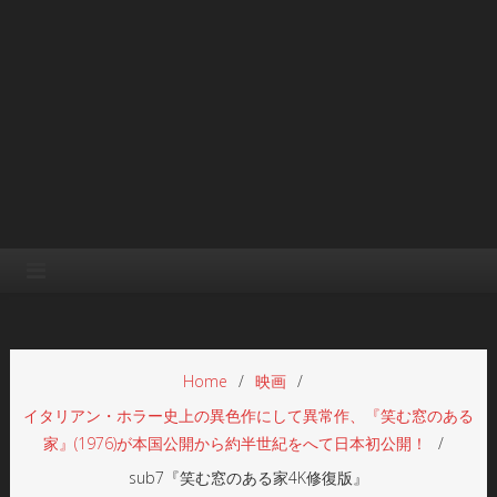
Home
映画
イタリアン・ホラー史上の異色作にして異常作、『笑む窓のある
家』(1976)が本国公開から約半世紀をへて日本初公開！
sub7『笑む窓のある家4K修復版』