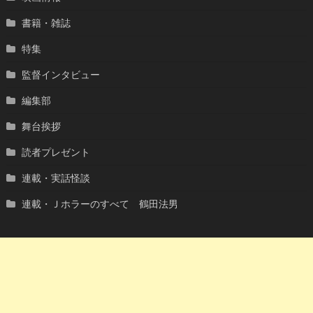
書籍・雑誌
特集
監督インタビュー
編集部
舞台挨拶
読者プレゼント
連載・実話怪談
連載・Ｊホラーのすべて 鶴田法男