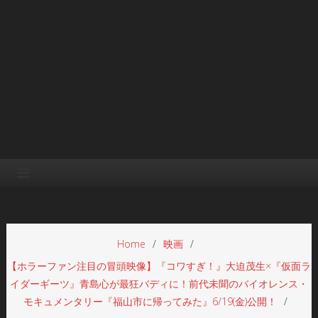
Home
映画
【ホラーファン注目の冒頭映像】『コワすぎ！』大迫茂生×『仮面ラ
イダーギーツ』青島心が最狂バディに！前代未聞のバイオレンス・
モキュメンタリー『福山市に帰ってみた』6/19(金)公開！