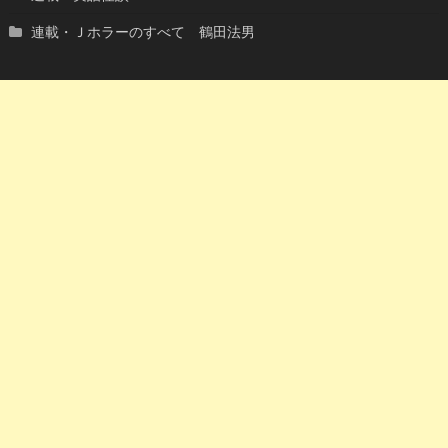
連載・Ｊホラーのすべて 鶴田法男