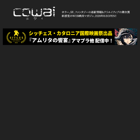
Skip
to
content
WEB映画マガジン「cowai コ
ホラー、SF、ファンタジーの最新情報＆クリエイティブの舞台裏
ワイ」