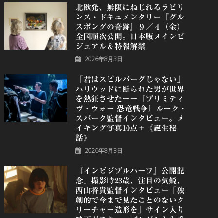
北欧発、無限にねじれるラビリ
ンス・ドキュメンタリー『グル
スポングの奇跡』９／４（金）
全国順次公開。日本版メインビ
ジュアル＆特報解禁
2026年8月3日
「君はスピルバーグじゃない」
ハリウッドに断られた男が世界
を熱狂させたーー『プリミティ
ヴ・ウォー 恐⻯戦争』ルーク・
スパーク監督インタビュー。メ
イキング写真10点＋《誕⽣秘
話》
2026年8月3日
『インビジブルハーフ』公開記
念。撮影時23歳、注目の気鋭、
⻄⼭将貴監督インタビュー「独
創的で今まで見たことのないク
リーチャー造形を」サイン入り