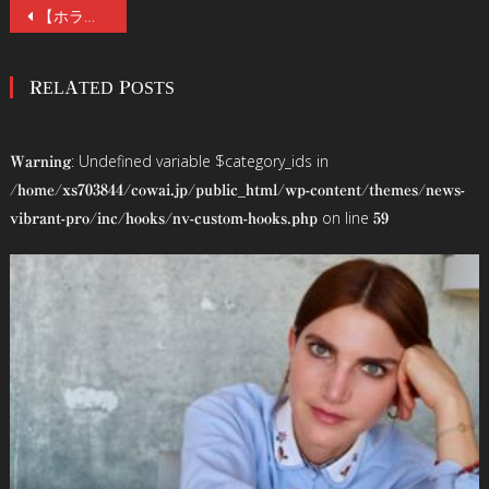
投
【ホラーファン注目の冒頭映像】『コワすぎ！』大迫茂生×『仮面ライダーギーツ』青島心が最狂バディに！前代未聞のバイオレンス・モキュメンタリー『福山市に帰ってみた』6/19(金)公開！
稿
RELATED POSTS
ナ
ビ
: Undefined variable $category_ids in
Warning
ゲ
/home/xs703844/cowai.jp/public_html/wp-content/themes/news-
on line
vibrant-pro/inc/hooks/nv-custom-hooks.php
59
ー
シ
ョ
ン