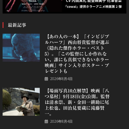
最新記事
【あの人の一本】『インビジブ
ルハーフ』⻄⼭将貴監督が選ぶ
《隠れた傑作ホラー・ベスト
5》。「この監督にしか作れな
い、誰にも真似できないホラー
映画」サイン入りポスター・プ
レゼントも
2026年8月4日
【場面写真10点解禁】映画『八
つ墓村』9月18日(金)公開。監督
は清水崇、新・金田一耕助に尾
上松也、田治見要蔵に滝藤賢
一。
2026年8月4日