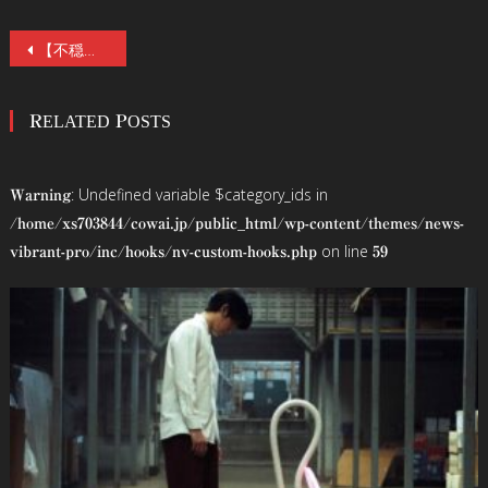
投
【不穏な場面写真11点】清水崇監督最新作『だぁれかさんとアソぼ?』7/24（金）公開！“絶対にやってはいけない遊び”を描く学園ホラー。鎮西寿々歌(FRUITS ZIPPER)映画単独初主演!
稿
RELATED POSTS
ナ
ビ
: Undefined variable $category_ids in
Warning
ゲ
/home/xs703844/cowai.jp/public_html/wp-content/themes/news-
on line
vibrant-pro/inc/hooks/nv-custom-hooks.php
59
ー
シ
ョ
ン