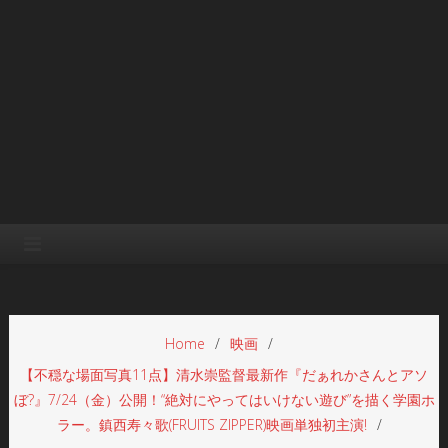
Home
映画
【不穏な場面写真11点】清水崇監督最新作『だぁれかさんとアソ
ぼ?』7/24（金）公開！“絶対にやってはいけない遊び”を描く学園ホ
ラー。鎮西寿々歌(FRUITS ZIPPER)映画単独初主演!