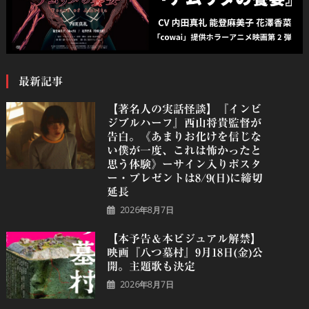
最新記事
【著名人の実話怪談】『インビ
ジブルハーフ』⻄⼭将貴監督が
告白。《あまりお化けを信じな
い僕が一度、これは怖かったと
思う体験》ーサイン入りポスタ
ー・プレゼントは8/9(日)に締切
延長
2026年8月7日
【本予告＆本ビジュアル解禁】
映画『八つ墓村』9月18日(金)公
開。主題歌も決定
2026年8月7日