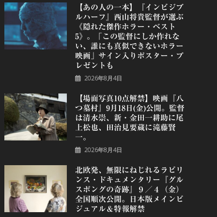
【あの人の一本】『インビジブ
ルハーフ』⻄⼭将貴監督が選ぶ
《隠れた傑作ホラー・ベスト
5》。「この監督にしか作れな
い、誰にも真似できないホラー
映画」サイン入りポスター・プ
レゼントも
2026年8月4日
【場面写真10点解禁】映画『八
つ墓村』9月18日(金)公開。監督
は清水崇、新・金田一耕助に尾
上松也、田治見要蔵に滝藤賢
一。
2026年8月4日
北欧発、無限にねじれるラビリ
ンス・ドキュメンタリー『グル
スポングの奇跡』９／４（金）
全国順次公開。日本版メインビ
ジュアル＆特報解禁