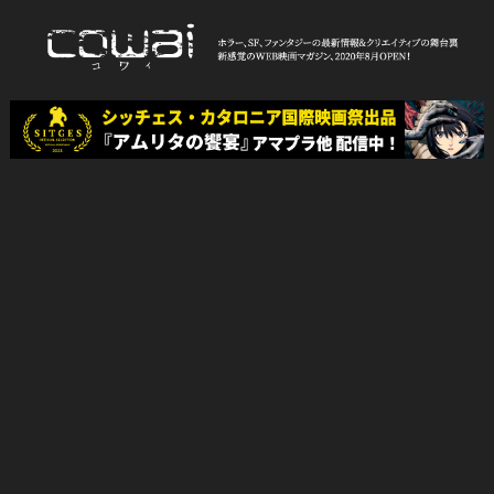
Skip
to
content
WEB映画マガジン「cowai コ
ホラー、SF、ファンタジーの最新情報＆クリエイティブの舞台裏
ワイ」