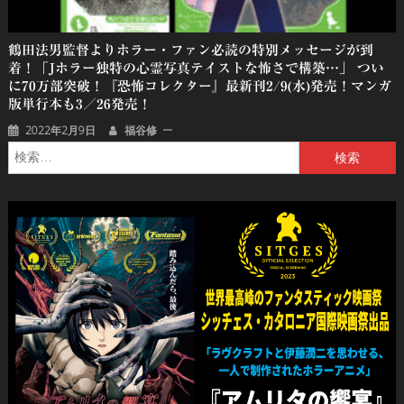
鶴田法男監督よりホラー・ファン必読の特別メッセージが到
着！「Jホラー独特の心霊写真テイストな怖さで構築…」 つい
に70万部突破！『恐怖コレクター』最新刊2/9(水)発売！マンガ
版単行本も3／26発売！
2022年2月9日
福谷修
検
索: