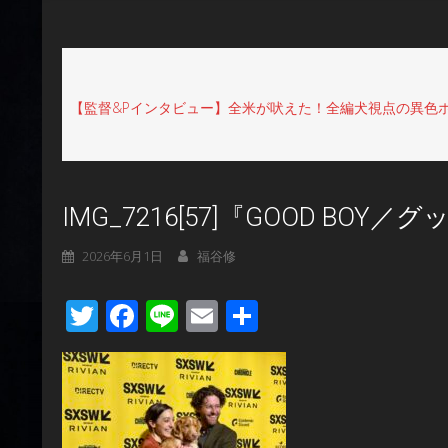
【監督&Pインタビュー】全米が吠えた！全編犬視点の異色ホ
IMG_7216[57]『GOOD BOY
2026年6月1日
福谷修
Twitter
Facebook
Line
Email
共
有