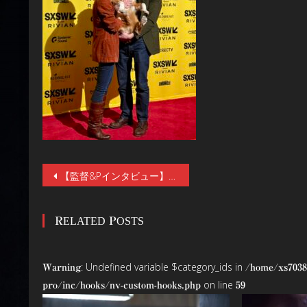
投
【監督&Pインタビュー】全米が吠えた！全編犬視点の異色ホラー『GOOD BOY／グッド・ボーイ』7／10（金）公開！全米大ヒット！霊に取り憑かれた飼い主を守ろうと犬が奮闘する物語
稿
RELATED POSTS
ナ
ビ
: Undefined variable $category_ids in
Warning
/home/xs7038
ゲ
on line
pro/inc/hooks/nv-custom-hooks.php
59