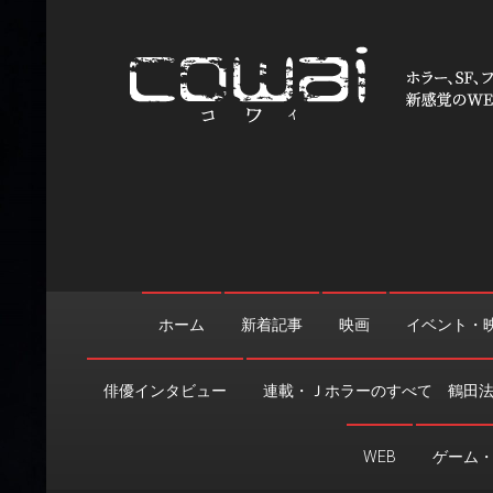
Skip
to
content
WEB映画マガジン「cowai
ホラー、SF、ファンタジーの最新情報＆クリエイティブの舞
ホーム
新着記事
映画
イベント・
俳優インタビュー
連載・Ｊホラーのすべて 鶴田
WEB
ゲーム