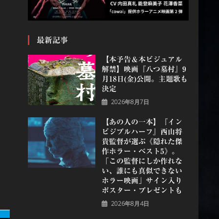
最新記事
【本予告＆本ビジュアル
解禁】映画『八つ墓村』9
月18日(金)公開。主題歌も
決定
2026年8月7日
【あの人の一本】『イン
ビジブルハーフ』⻄⼭将
貴監督が選ぶ《隠れた傑
作ホラー・ベスト5》。
「この監督にしか作れな
い、誰にも真似できない
ホラー映画」サイン入り
ポスター・プレゼントも
2026年8月4日