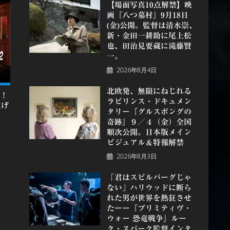
【場面写真10点解禁】映
画『八つ墓村』9月18日
(金)公開。監督は清水崇、
新・金田一耕助に尾上松
也、田治見要蔵に滝藤賢
一。
2026年8月4日
北欧発、無限にねじれる
ト！
ラビリンス・ドキュメン
広げ
タリー『グルスポングの
ー
奇跡』９／４（金）全国
順次公開。日本版メイン
！
ビジュアル＆特報解禁
2026年8月3日
「君はスピルバーグじゃ
ない」ハリウッドに断ら
れた男が世界を熱狂させ
たーー『プリミティヴ・
ウォー 恐⻯戦争』ルー
ク・スパーク監督インタ