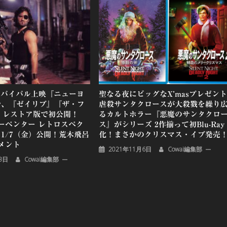
のリバイバル上映『ニューヨ
聖なる夜にビッグなX’masプレゼン
』や、『ゼイリブ』『ザ・フ
虐殺サンタクロースが大殺戮を繰り
K レストア版で初公開！
るカルトホラー『悪魔のサンタクロ
ーペンター レトロスペク
ス』がシリーズ 2作揃って初Blu-Ray
2」1/7（金）公開！荒木飛呂
化！まさかのクリスマス・イブ発売
メント
2021年11月6日
Cowai編集部
3日
Cowai編集部