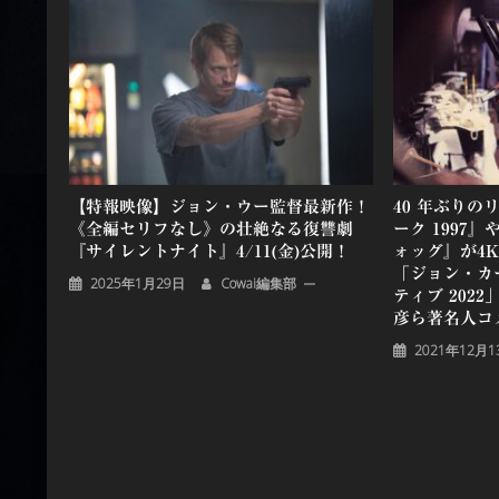
ー
シ
ョ
ン
【特報映像】ジョン・ウー監督最新作！
40 年ぶり
《全編セリフなし》の壮絶なる復讐劇
ーク 1997
『サイレントナイト』4/11(金)公開！
ォッグ』が4
「ジョン・カ
2025年1月29日
Cowai編集部
ティブ 202
彦ら著名人コ
2021年12月1