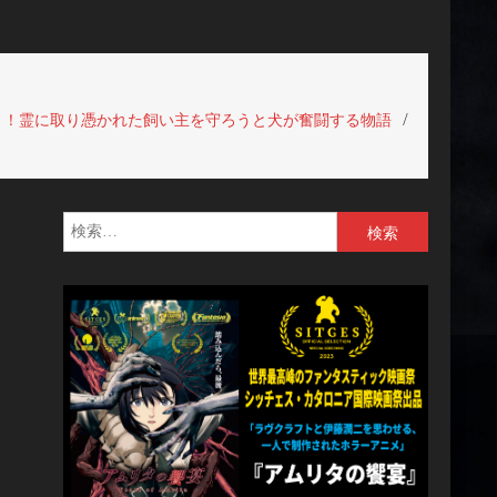
ット！霊に取り憑かれた飼い主を守ろうと犬が奮闘する物語
検
索: