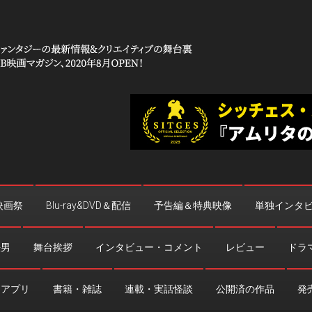
 コワイ」
台裏
映画祭
Blu-ray&DVD＆配信
予告編＆特典映像
単独インタ
法男
舞台挨拶
インタビュー・コメント
レビュー
ドラ
・アプリ
書籍・雑誌
連載・実話怪談
公開済の作品
発売