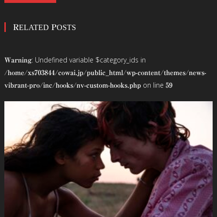
稿
RELATED POSTS
ナ
ビ
: Undefined variable $category_ids in
Warning
ゲ
/home/xs703844/cowai.jp/public_html/wp-content/themes/news-
on line
vibrant-pro/inc/hooks/nv-custom-hooks.php
59
ー
シ
ョ
ン