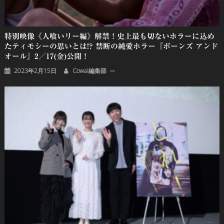
特別映像《⼈喰いリー編》解禁！史上最も切ないホラーに込め
たティモシーの思いとは!? 禁断の純愛ホラー『ボーンズ アンド
オール』2／17(金)公開！
2023年2月15日
Cowai編集部