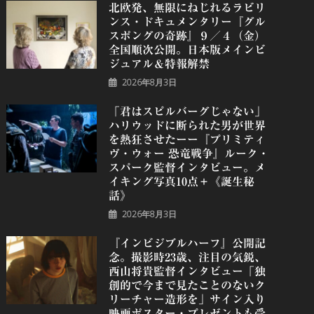
北欧発、無限にねじれるラビリ
ンス・ドキュメンタリー『グル
スポングの奇跡』９／４（金）
全国順次公開。日本版メインビ
ジュアル＆特報解禁
2026年8月3日
「君はスピルバーグじゃない」
ハリウッドに断られた男が世界
を熱狂させたーー『プリミティ
ヴ・ウォー 恐⻯戦争』ルーク・
スパーク監督インタビュー。メ
イキング写真10点＋《誕⽣秘
話》
2026年8月3日
『インビジブルハーフ』公開記
念。撮影時23歳、注目の気鋭、
⻄⼭将貴監督インタビュー「独
創的で今まで見たことのないク
リーチャー造形を」サイン入り
映画ポスター・プレゼントも受