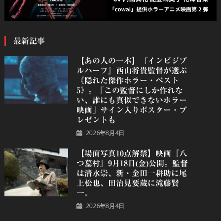
最新記事
【あの人の一本】『インビジブ
ルハーフ』⻄⼭将貴監督が選ぶ
《隠れた傑作ホラー・ベスト
5》。「この監督にしか作れな
い、誰にも真似できないホラー
映画」サイン入りポスター・プ
レゼントも
2026年8月4日
【場面写真10点解禁】映画『八
つ墓村』9月18日(金)公開。監督
は清水崇、新・金田一耕助に尾
上松也、田治見要蔵に滝藤賢
一。
2026年8月4日