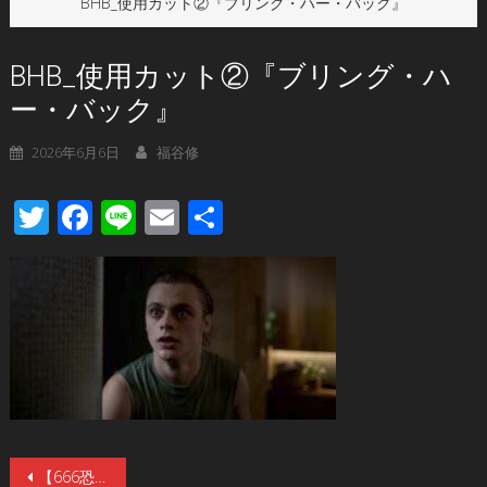
BHB_使用カット②『ブリング・ハー・バック』
BHB_使用カット②『ブリング・ハ
ー・バック』
2026年6月6日
福谷修
Twitter
Facebook
Line
Email
共
有
投
【666恐怖の日記念】ザ・ホラーなシャワーシーンが解禁。A24製作ホラー『ブリング・ハー・バック』7/10(金)公開。『TALK TO ME／トーク・トゥ・ミー』監督最新作。スティーヴン・キング絶賛。