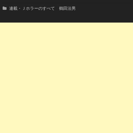
連載・Ｊホラーのすべて 鶴田法男