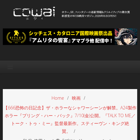
Skip
to
content
WEB映画マガジン「cowai コ
ホラー、SF、ファンタジーの最新情報＆クリエイティブの舞台裏
ワイ」
Home
映画
【666恐怖の日記念】ザ・ホラーなシャワーシーンが解禁。A24製作
ホラー『ブリング・ハー・バック』7/10(金)公開。『TALK TO ME／
トーク・トゥ・ミー』監督最新作。スティーヴン・キング絶
賛。