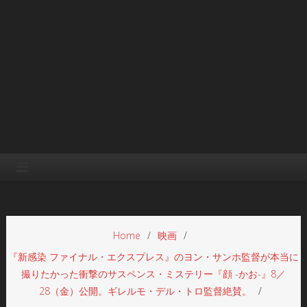
Home
映画
『新感染 ファイナル・エクスプレス』のヨン・サンホ監督が本当に
撮りたかった衝撃のサスペンス・ミステリー『顔 -かお-』8／
28（金）公開。ギレルモ・デル・トロ監督絶賛。