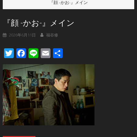
『顔 -かお-』メイン
『顔 -かお-』メイン
2026年6月11日
福谷修
Twitter
Facebook
Line
Email
共
有