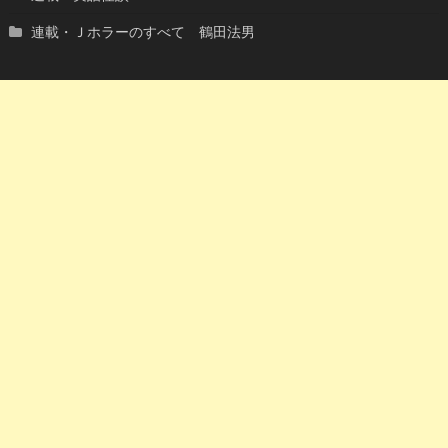
連載・Ｊホラーのすべて 鶴田法男