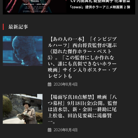
最新記事
【あの人の一本】『インビジブ
ルハーフ』⻄⼭将貴監督が選ぶ
《隠れた傑作ホラー・ベスト
5》。「この監督にしか作れな
い、誰にも真似できないホラー
映画」サイン入りポスター・プ
レゼントも
2026年8月4日
【場面写真10点解禁】映画『八
つ墓村』9月18日(金)公開。監督
は清水崇、新・金田一耕助に尾
上松也、田治見要蔵に滝藤賢
一。
2026年8月4日