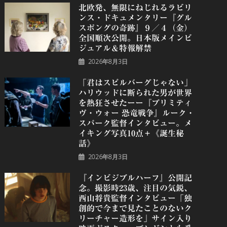
北欧発、無限にねじれるラビリ
ンス・ドキュメンタリー『グル
スポングの奇跡』９／４（金）
全国順次公開。日本版メインビ
ジュアル＆特報解禁
2026年8月3日
「君はスピルバーグじゃない」
ハリウッドに断られた男が世界
を熱狂させたーー『プリミティ
ヴ・ウォー 恐⻯戦争』ルーク・
スパーク監督インタビュー。メ
イキング写真10点＋《誕⽣秘
話》
2026年8月3日
『インビジブルハーフ』公開記
念。撮影時23歳、注目の気鋭、
⻄⼭将貴監督インタビュー「独
創的で今まで見たことのないク
リーチャー造形を」サイン入り