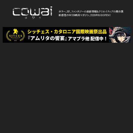
Skip
to
content
WEB映画マガジン「cowai コ
ホラー、SF、ファンタジーの最新情報＆クリエイティブの舞台裏
ワイ」