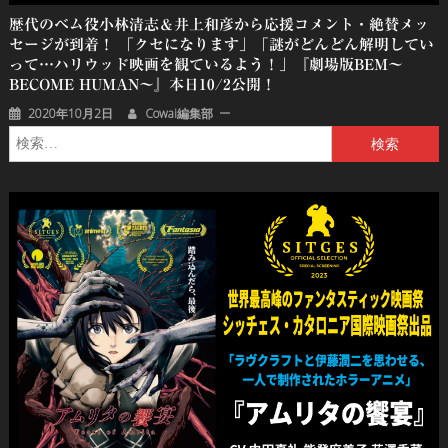
歴代のベム役小林清志＆井上和彦から応援コメント・絶賛メッ
セージが到着！ 「クセになります」「謎がどんどん解明してい
って…ハリウッド映画を観ているよう！」『劇場版BEM〜
BECOME HUMAN〜』本日10/2公開！
2020年10月2日
Cowai編集部
検
索: