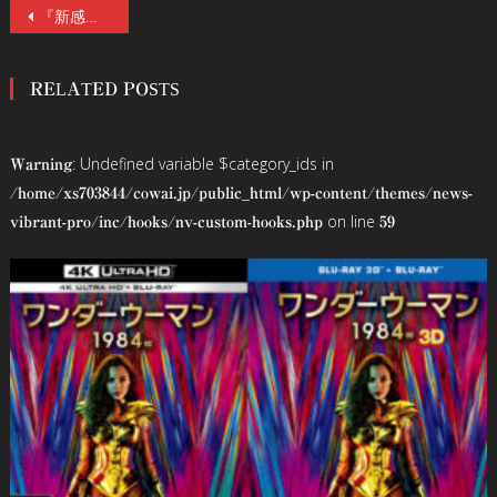
投
『新感染 ファイナル・エクスプレス』のヨン・サンホ監督が本当に撮りたかった衝撃のサスペンス・ミステリー『顔 -かお-』8／28（金）公開。ギレルモ・デル・トロ監督絶賛。
稿
RELATED POSTS
ナ
ビ
: Undefined variable $category_ids in
Warning
ゲ
/home/xs703844/cowai.jp/public_html/wp-content/themes/news-
on line
vibrant-pro/inc/hooks/nv-custom-hooks.php
59
ー
シ
ョ
ン