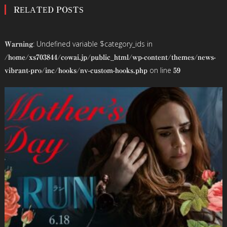
RELATED POSTS
ナ
ビ
: Undefined variable $category_ids in
Warning
ゲ
/home/xs703844/cowai.jp/public_html/wp-content/themes/news-
on line
vibrant-pro/inc/hooks/nv-custom-hooks.php
59
ー
シ
ョ
ン