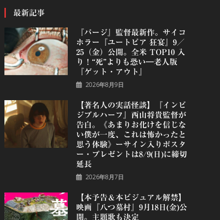
最新記事
『パージ』監督最新作。サイコ
ホラー『ユートピア 狂宴』9／
25（金）公開。全米 TOP10 入
り！“死”よりも恐い―老人版
『ゲット・アウト』
2026年8月9日
【著名人の実話怪談】『インビ
ジブルハーフ』⻄⼭将貴監督が
告白。《あまりお化けを信じな
い僕が一度、これは怖かったと
思う体験》ーサイン入りポスタ
ー・プレゼントは8/9(日)に締切
延長
2026年8月7日
【本予告＆本ビジュアル解禁】
映画『八つ墓村』9月18日(金)公
開。主題歌も決定