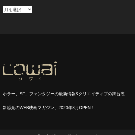
ア
ー
カ
イ
ブ
ホラー、
SF
、ファンタジーの最新情報
&
クリエイティブの舞台裏
新感覚の
WEB
映画マガジン、
2020
年
8
月
OPEN
！