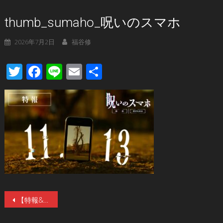
thumb_sumaho_呪いのスマホ
2026年7月2日
福谷修
Twitter
Facebook
Line
Email
共
有
投
【特報&ティザー】注目の新鋭、山元環監督が手掛ける新作オリジナルホラー映画『呪いのスマホ』。11／13（金）公開。主演は『あのコはだぁれ？』の早瀬憩が映画単独初主演
稿