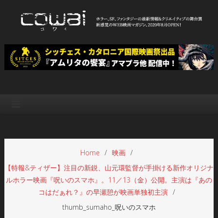
Skip
to
content
WEB映画マガジン「cowai コ
ホラー、SF、ファンタジーの最新情報＆クリエイティブの舞台裏
ワイ」
Home
映画
【特報&ティザー】注目の新鋭、山元環監督が手掛ける新作オリジナ
ルホラー映画『呪いのスマホ』。11／13（金）公開。主演は『あの
コはだぁれ？』の早瀬憩が映画単独初主演
thumb_sumaho_呪いのスマホ