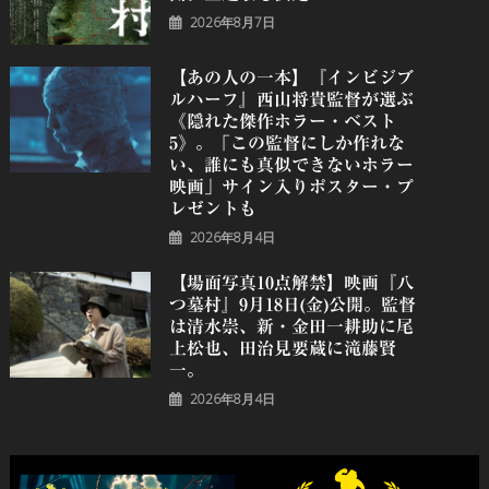
2026年8月7日
【あの人の一本】『インビジブ
ルハーフ』⻄⼭将貴監督が選ぶ
《隠れた傑作ホラー・ベスト
5》。「この監督にしか作れな
い、誰にも真似できないホラー
映画」サイン入りポスター・プ
レゼントも
2026年8月4日
【場面写真10点解禁】映画『八
つ墓村』9月18日(金)公開。監督
は清水崇、新・金田一耕助に尾
上松也、田治見要蔵に滝藤賢
一。
2026年8月4日