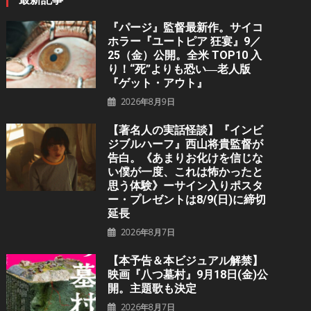
『パージ』監督最新作。サイコ
ホラー『ユートピア 狂宴』9／
25（金）公開。全米 TOP10 入
り！“死”よりも恐い―老人版
『ゲット・アウト』
2026年8月9日
【著名人の実話怪談】『インビ
ジブルハーフ』⻄⼭将貴監督が
告白。《あまりお化けを信じな
い僕が一度、これは怖かったと
思う体験》ーサイン入りポスタ
ー・プレゼントは8/9(日)に締切
延長
2026年8月7日
【本予告＆本ビジュアル解禁】
映画『八つ墓村』9月18日(金)公
開。主題歌も決定
2026年8月7日