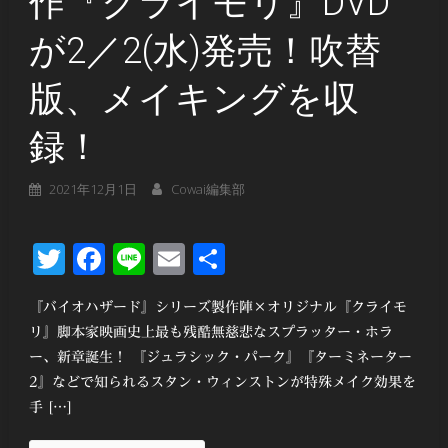
作『クライモリ』DVD
が2／2(水)発売！吹替
版、メイキングを収
録！
2021年12月1日
Cowai編集部
Twitter
Facebook
Line
Email
共
有
『バイオハザード』シリーズ製作陣×オリジナル『クライモ
リ』脚本家映画史上最も残酷無慈悲なスプラッター・ホラ
ー、新章誕生！ 『ジュラシック・パーク』『ターミネーター
2』などで知られるスタン・ウィンストンが特殊メイク効果を
手 […]