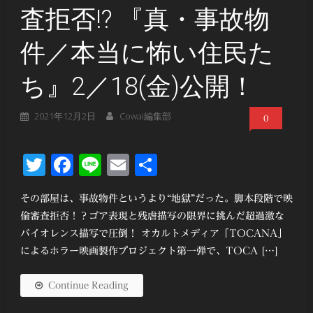
査拒否!? 『真・事故物
件／本当に怖い住民た
ち』2／18(金)公開！
2021年12月2日
Cowai編集部
0
Twitter
Facebook
Line
Email
共
有
その部屋は、事故物件というより“地獄”だった。脚本段階で映
倫審査拒否！？ゴア表現と残虐描写の限界に挑んだ超過激な
バイオレンス描写で圧倒！ オカルトメディア「TOCANA」
によるホラー映画製作プロジェクト第一弾で、TOCA […]
Continue Reading