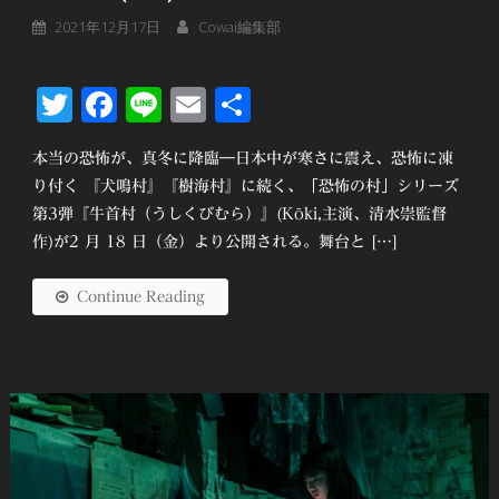
2021年12月17日
Cowai編集部
Twitter
Facebook
Line
Email
共
有
本当の恐怖が、真冬に降臨―日本中が寒さに震え、恐怖に凍
り付く 『犬鳴村』『樹海村』に続く、「恐怖の村」シリーズ
第3弾『牛首村（うしくびむら）』(Kōki,主演、清水崇監督
作)が2 月 18 日（金）より公開される。舞台と […]
Continue Reading