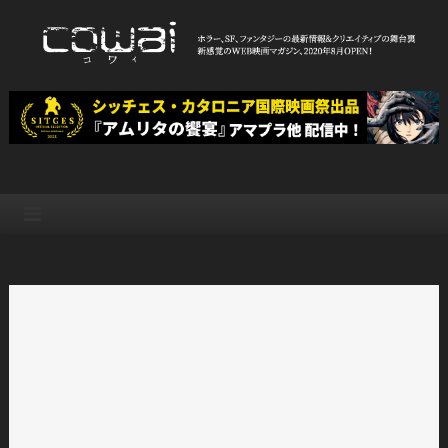
Skip
to
content
WEB映画マガジン「cowai コ
ホラー、SF、ファンタジーの最新情報＆クリエイティブの舞台裏
ワイ」