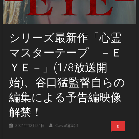
シリーズ最新作「心霊
マスターテープ －Ｅ
ＹＥ－」(1/8放送開
始)、谷口猛監督自らの
編集による予告編映像
解禁！
2021年12月21日
Cowai編集部
0