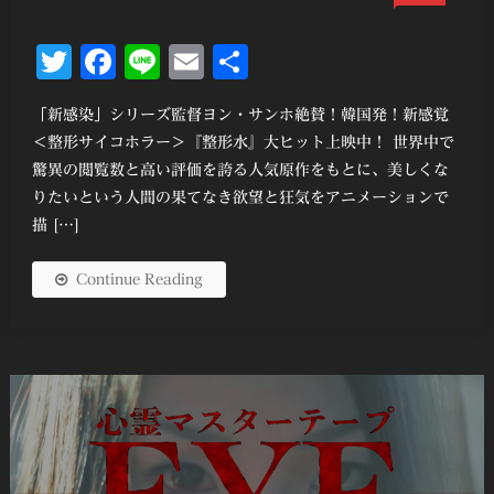
Twitter
Facebook
Line
Email
共
有
「新感染」シリーズ監督ヨン・サンホ絶賛！韓国発！新感覚
＜整形サイコホラー＞『整形水』大ヒット上映中！ 世界中で
驚異の閲覧数と高い評価を誇る人気原作をもとに、美しくな
りたいという人間の果てなき欲望と狂気をアニメーションで
描 […]
Continue Reading