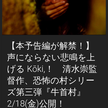
【本予告編が解禁！】
声にならない悲鳴を上
げる Kōki,！ 清水崇監
督作、恐怖の村シリー
ズ第三弾『牛首村』
2/18(金)公開！