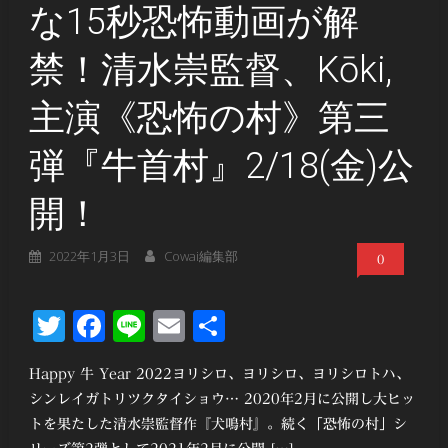
な15秒恐怖動画が解
禁！清水崇監督、Kōki,
主演《恐怖の村》第三
弾『牛首村』2/18(金)公
開！
2022年1月3日
Cowai編集部
0
Twitter
Facebook
Line
Email
共
有
Happy 牛 Year 2022ヨリシロ、ヨリシロ、ヨリシロトハ、
シンレイガトリツクタイショウ… 2020年2月に公開し大ヒッ
トを果たした清水崇監督作『犬鳴村』。続く「恐怖の村」シ