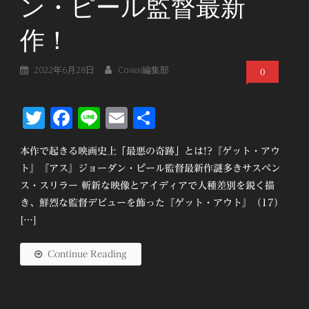
ン・ピール監督最新
作！
2022年6月28日
Cowai編集部
0
Twitter
Facebook
Line
Email
共
有
本作で起きる映画史上「最悪の奇跡」とは!?『ゲット・アウ
ト』『アス』ジョーダン・ピール監督最新作謎多きサスペン
ス・スリラー 斬新な映像とアイディアで人種差別を鋭く描
き、鮮烈な監督デビューを飾った『ゲット・アウト』（17）
[…]
Continue Reading