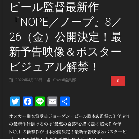
ピール監督最新作
『NOPE／ノープ』8／
26（金）公開決定！最
新予告映像＆ポスター
ビジュアル解禁！
2022年4月28日
Cowai編集部
0
Twitter
Facebook
Line
Email
共
有
オスカー脚本賞受賞ジョーダン・ピール脚本&監督の3 年ぶり
の最新作仕掛けるのは”最悪の奇跡“を描く謎の超大作今年
NO.1 の衝撃作が日本公開決定！最新予告映像＆ポスタービ