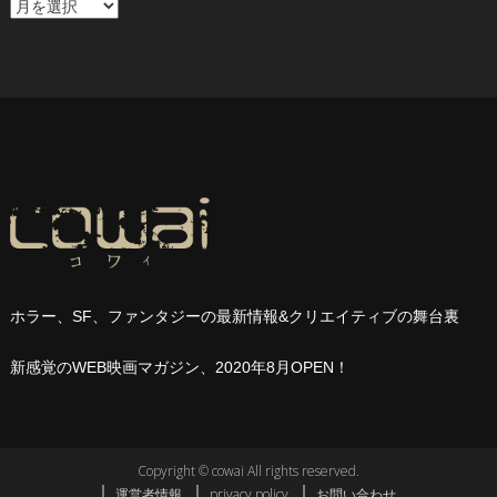
ア
ー
カ
イ
ブ
ホラー、
SF
、ファンタジーの最新情報
&
クリエイティブの舞台裏
新感覚の
WEB
映画マガジン、
2020
年
8
月
OPEN
！
Copyright © cowai All rights reserved.
運営者情報
privacy policy
お問い合わせ