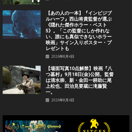
【あの人の一本】『インビジブ
ルハーフ』⻄⼭将貴監督が選ぶ
《隠れた傑作ホラー・ベスト
5》。「この監督にしか作れな
い、誰にも真似できないホラー
映画」サイン入りポスター・プ
レゼントも
2026年8月4日
【場面写真10点解禁】映画『八
つ墓村』9月18日(金)公開。監督
は清水崇、新・金田一耕助に尾
上松也、田治見要蔵に滝藤賢
一。
2026年8月4日