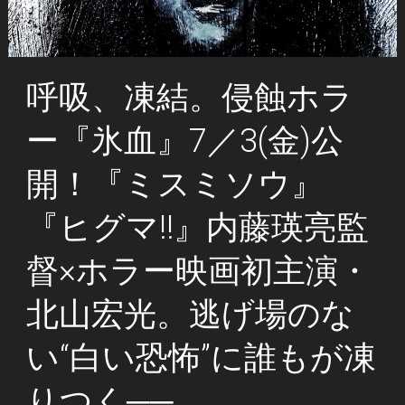
呼吸、凍結。侵蝕ホラ
ー『氷血』7／3(金)公
開！『ミスミソウ』
『ヒグマ!!』内藤瑛亮監
督×ホラー映画初主演・
北山宏光。逃げ場のな
い“白い恐怖”に誰もが凍
りつく──