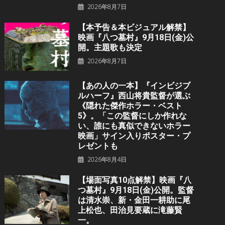
2026年8月7日
【本予告＆本ビジュアル解禁】
映画『八つ墓村』9月18日(金)公
開。主題歌も決定
2026年8月7日
【あの人の一本】『インビジブ
ルハーフ』⻄⼭将貴監督が選ぶ
《隠れた傑作ホラー・ベスト
5》。「この監督にしか作れな
い、誰にも真似できないホラー
映画」サイン入りポスター・プ
レゼントも
2026年8月4日
【場面写真10点解禁】映画『八
つ墓村』9月18日(金)公開。監督
は清水崇、新・金田一耕助に尾
上松也、田治見要蔵に滝藤賢
一。