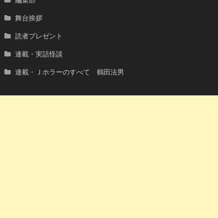
舞台挨拶
読者プレゼント
連載・実話怪談
連載・Ｊホラーのすべて 鶴田法男