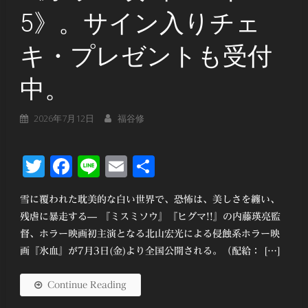
5》。サイン入りチェ
キ・プレゼントも受付
中。
2026年7月12日
福谷修
Twitter
Facebook
Line
Email
共
有
雪に覆われた耽美的な白い世界で、恐怖は、美しさを纏い、
残虐に暴走する— 『ミスミソウ』『ヒグマ!!』の内藤瑛亮監
督、ホラー映画初主演となる北山宏光による侵蝕系ホラー映
画『氷血』が7月3日(金)より全国公開される。（配給： […]
Continue Reading