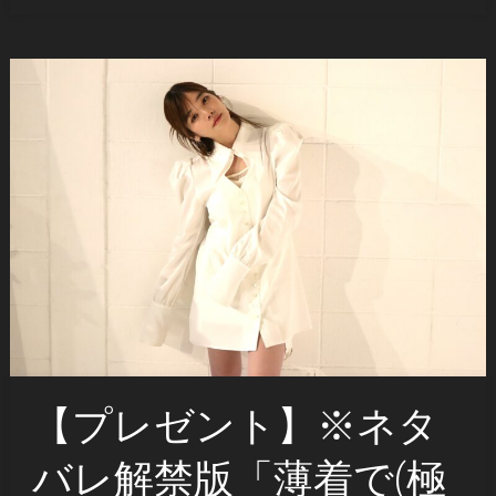
【プレゼント】※ネタ
バレ解禁版「薄着で(極