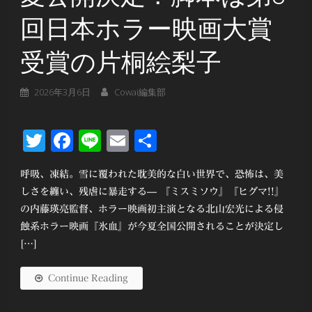
回日本ホラー映画大賞
受賞の片桐絵梨子
2026年3月6日
Cowai編集部
Twitter
Facebook
Line
Email
共
有
呼吸、凍結。雪に覆われた耽美的な白い世界で、恐怖は、美
しさを纏い、残虐に暴走する— 『ミスミソウ』『ヒグマ!!』
の内藤瑛亮監督、ホラー映画初主演となる北山宏光による侵
蝕系ホラー映画『氷血』が今夏全国公開されることが決定し
[…]
Continue Reading