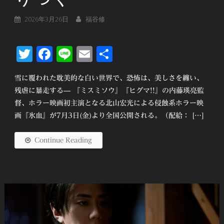
2026年3月26日
福谷修
Twitter
Facebook
Line
Email
共
有
雪に覆われた耽美的な白い世界で、恐怖は、美しさを纏い、
残虐に暴走する— 『ミスミソウ』『ヒグマ!!』の内藤瑛亮監
督、ホラー映画初主演となる北山宏光による侵蝕系ホラー映
画『氷血』が7月3日(金)より全国公開される。（配給： […]
Continue Reading