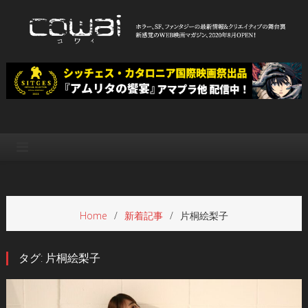
Skip
to
content
WEB映画マガジン「cowai コ
ホラー、SF、ファンタジーの最新情報＆クリエイティブの舞台裏
ワイ」
Home
新着記事
片桐絵梨子
タグ:
片桐絵梨子