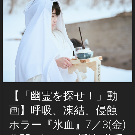
【「幽霊を探せ！」動
画】呼吸、凍結。侵蝕
ホラー『氷血』7／3(金)