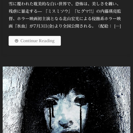
雪に覆われた耽美的な白い世界で、恐怖は、美しさを纏い、
残虐に暴走する— 『ミスミソウ』『ヒグマ!!』の内藤瑛亮監
督、ホラー映画初主演となる北山宏光による侵蝕系ホラー映
画『氷血』が7月3日(金)より全国公開される。（配給： […]
Continue Reading