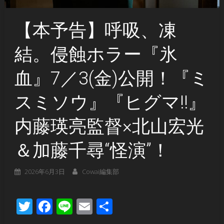
【本予告】呼吸、凍
結。侵蝕ホラー『氷
血』7／3(金)公開！『ミ
スミソウ』『ヒグマ!!』
内藤瑛亮監督×北山宏光
＆加藤千尋“怪演”！
2026年6月3日
Cowai編集部
Twitter
Facebook
Line
Email
共
有