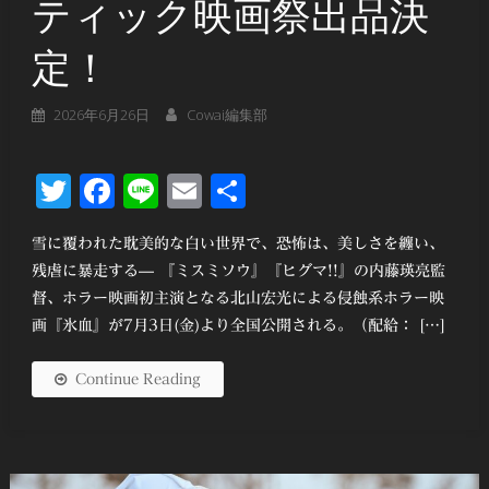
ティック映画祭出品決
定！
2026年6月26日
Cowai編集部
Twitter
Facebook
Line
Email
共
有
雪に覆われた耽美的な白い世界で、恐怖は、美しさを纏い、
残虐に暴走する— 『ミスミソウ』『ヒグマ!!』の内藤瑛亮監
督、ホラー映画初主演となる北山宏光による侵蝕系ホラー映
画『氷血』が7月3日(金)より全国公開される。（配給： […]
Continue Reading