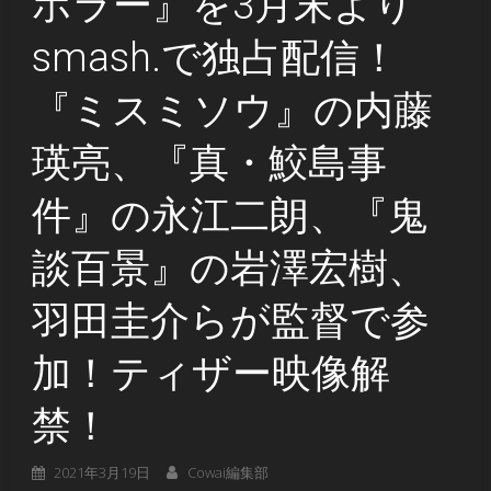
ホラー』を3月末より
smash.で独占配信！
『ミスミソウ』の内藤
瑛亮、『真・鮫島事
件』の永江二朗、『鬼
談百景』の岩澤宏樹、
羽田圭介らが監督で参
加！ティザー映像解
禁！
2021年3月19日
Cowai編集部