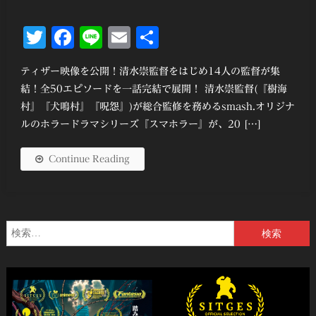
Twitter
Facebook
Line
Email
共
有
ティザー映像を公開！清水崇監督をはじめ14人の監督が集
結！全50エピソードを一話完結で展開！ 清水崇監督(『樹海
村』『犬鳴村』『呪怨』)が総合監修を務めるsmash.オリジナ
ルのホラードラマシリーズ『スマホラー』が、20 […]
Continue Reading
検
索: