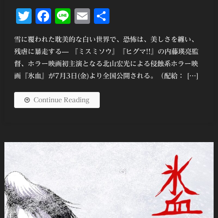
Twitter
Facebook
Line
Email
共
有
雪に覆われた耽美的な白い世界で、恐怖は、美しさを纏い、
残虐に暴走する— 『ミスミソウ』『ヒグマ!!』の内藤瑛亮監
督、ホラー映画初主演となる北山宏光による侵蝕系ホラー映
画『氷血』が7月3日(金)より全国公開される。（配給： […]
Continue Reading