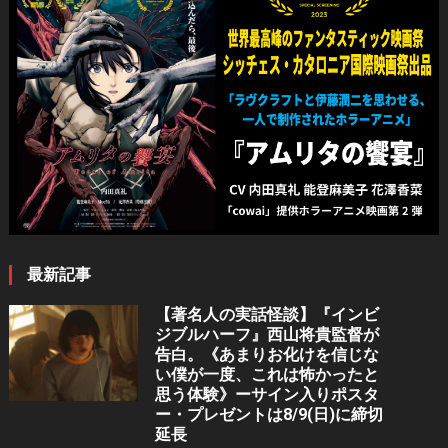
最新記事
【著名人の実話怪談】『インビ
ジブルハーフ』⻄⼭将貴監督が
告白。《あまりお化けを信じな
い僕が一度、これは怖かったと
思う体験》ーサイン入りポスタ
ー・プレゼントは8/9(日)に締切
延長