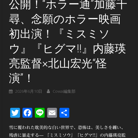
公開！“ホラー通”加藤千
尋、念願のホラー映画
初出演！『ミスミソ
ウ』『ヒグマ!!』内藤瑛
亮監督×北山宏光“怪
演”！
2026年6月10日
Cowai編集部
Twitter
Facebook
Line
Email
共
有
雪に覆われた耽美的な白い世界で、恐怖は、美しさを纏い、
残虐に暴走する— 『ミスミソウ』『ヒグマ!!』の内藤瑛亮監