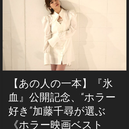
【あの人の一本】『氷
血』公開記念、“ホラー
好き”加藤千尋が選ぶ
《ホラー映画ベスト