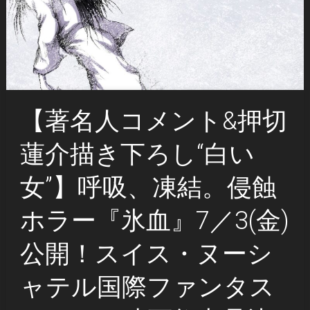
【著名人コメント&押切
蓮介描き下ろし“白い
女”】呼吸、凍結。侵蝕
ホラー『氷血』7／3(金)
公開！スイス・ヌーシ
ャテル国際ファンタス