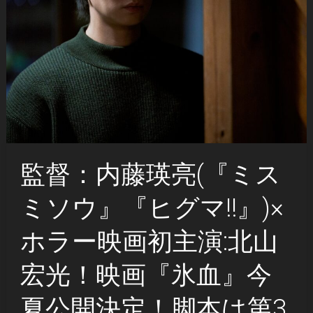
監督：内藤瑛亮(『ミス
ミソウ』『ヒグマ!!』)×
ホラー映画初主演:北山
宏光！映画『氷血』今
夏公開決定！脚本は第3