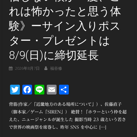
れは怖かったと思う体
験》ーサイン入りポス
ター・プレゼントは
8/9(日)に締切延長
2026年8月7日
福谷修
Twitter
Facebook
Line
Email
共
有
背筋(作家／「近畿地方のある場所について」）、佐藤直子
（脚本家／ゲーム「SIREN」） 絶賛！「ホラーという枠を超
えた、ニュージャンルが誕生した 撮影当時 23 歳という若さ
で世界の映画祭を席巻し、昨年 SNS を中⼼に […]