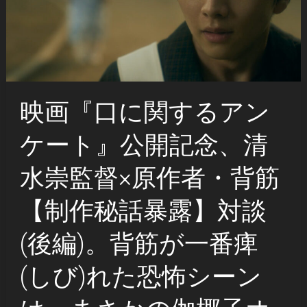
映画『口に関するアン
ケート』公開記念、清
水崇監督×原作者・背筋
【制作秘話暴露】対談
(後編)。背筋が一番痺
(しび)れた恐怖シーン