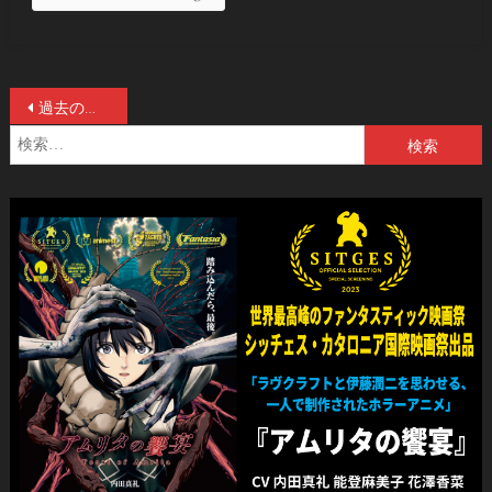
投
過去の投稿
検
稿
索:
ナ
ビ
ゲ
ー
シ
ョ
ン