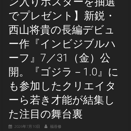
ン入りポスターを抽選
でプレゼント】新鋭・
西山将貴の長編デビュ
ー作『インビジブルハ
ーフ』7／31（金）公
開。『ゴジラ－1.0』に
も参加したクリエイタ
ーら若き才能が結集し
た注目の舞台裏
2026年7月10日
福谷修