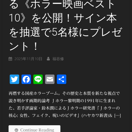
る《ホラー映画ベスト
10》を公開！サイン本
を抽選で5名様にプレゼ
ント！
2025年11月10日
福谷修
Twitter
Facebook
Line
Email
共
有
再燃する国産ホラーブーム。その歴史と本質を新たな視点で
説き明かす画期的論考 Ｊホラー黎明期の1991年に生まれ
た、若手評論家・鈴木潤によるＪホラー研究書「Ｊホラーの
核心: 女性、フェイク、呪いのビデオ」(ハヤカワ新書)& […]
Continue Reading