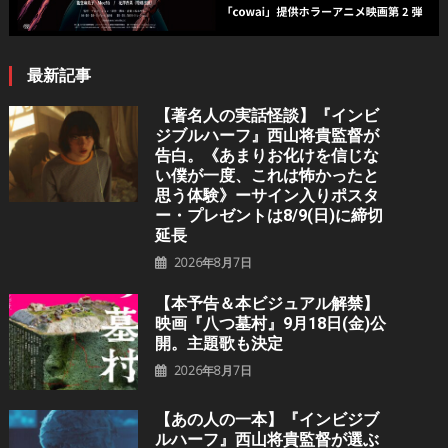
最新記事
【著名人の実話怪談】『インビ
ジブルハーフ』⻄⼭将貴監督が
告白。《あまりお化けを信じな
い僕が一度、これは怖かったと
思う体験》ーサイン入りポスタ
ー・プレゼントは8/9(日)に締切
延長
2026年8月7日
【本予告＆本ビジュアル解禁】
映画『八つ墓村』9月18日(金)公
開。主題歌も決定
2026年8月7日
【あの人の一本】『インビジブ
ルハーフ』⻄⼭将貴監督が選ぶ