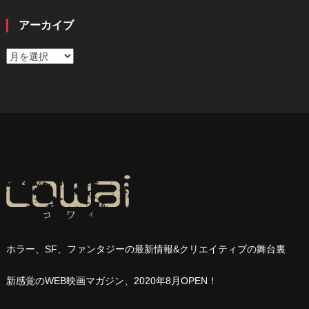
アーカイブ
ア
ー
カ
イ
ブ
ホラー、
SF
、ファンタジーの最新情報
&
クリエイティブの舞台裏
新感覚の
WEB
映画マガジン、
2020
年
8
月
OPEN
！