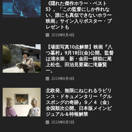
《隠れた傑作ホラー・ベスト
5》。「この監督にしか作れな
い、誰にも真似できないホラー
映画」サイン入りポスター・プ
レゼントも
2026年8月4日
【場面写真10点解禁】映画『八
つ墓村』9月18日(金)公開。監督
は清水崇、新・金田一耕助に尾
上松也、田治見要蔵に滝藤賢
一。
2026年8月4日
北欧発、無限にねじれるラビリ
ンス・ドキュメンタリー『グル
スポングの奇跡』９／４（金）
全国順次公開。日本版メインビ
ジュアル＆特報解禁
2026年8月3日