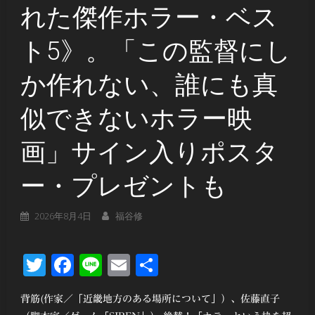
れた傑作ホラー・ベス
ト5》。「この監督にし
か作れない、誰にも真
似できないホラー映
画」サイン入りポスタ
ー・プレゼントも
2026年8月4日
福谷修
Twitter
Facebook
Line
Email
共
有
背筋(作家／「近畿地方のある場所について」）、佐藤直子