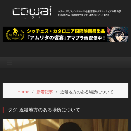
Skip
to
content
WEB映画マガジン「cowai コ
ホラー、SF、ファンタジーの最新情報＆クリエイティブの舞台裏
ワイ」
Home
新着記事
近畿地方のある場所について
タグ:
近畿地方のある場所について