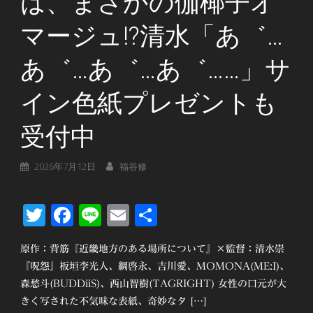
は、まさかの伽椰子オ
マージュ!?清水「あ゛…
あ゛…あ゛…あ゛……」サ
イン色紙プレゼントも
受付中
2026年7月12日
福谷修
Twitter
Facebook
Line
Email
共
有
原作：背筋『近畿地方のある場所について』×監督：清水崇
『呪怨』板垣李光人、綱啓永、吉川愛、MOMONA(ME:I)、
森愁斗(BUDDiiS)、西山智樹(TAGRIGHT) 女性の口元が大
きく写された不気味な表紙、奇妙なタ […]