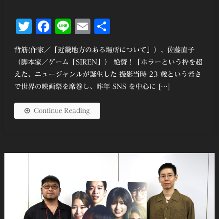
Twitter
Facebook
Line
Email
共
有
背筋(作家／「近畿地方のある場所について」）、佐藤直子
（脚本家／ゲーム「SIREN」） 絶賛！「ホラーという枠を超
えた、ニュージャンルが誕生した 撮影当時 23 歳という若さ
で世界の映画祭を席巻し、昨年 SNS を中⼼に […]
Continue Reading