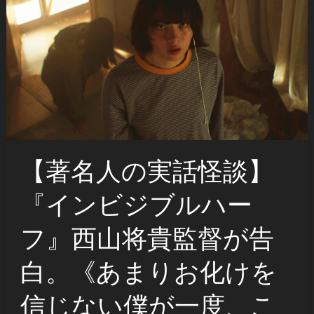
【著名人の実話怪談】
『インビジブルハー
フ』⻄⼭将貴監督が告
白。《あまりお化けを
信じない僕が一度、こ