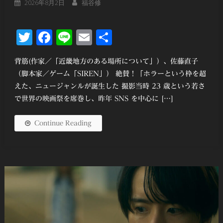
2026年8月2日
福谷修
Twitter
Facebook
Line
Email
共
有
背筋(作家／「近畿地方のある場所について」）、佐藤直子
（脚本家／ゲーム「SIREN」） 絶賛！「ホラーという枠を超
えた、ニュージャンルが誕生した 撮影当時 23 歳という若さ
で世界の映画祭を席巻し、昨年 SNS を中⼼に […]
Continue Reading