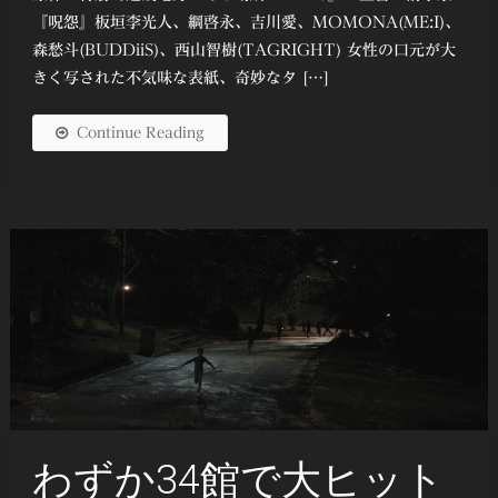
『呪怨』板垣李光人、綱啓永、吉川愛、MOMONA(ME:I)、
森愁斗(BUDDiiS)、西山智樹(TAGRIGHT) 女性の口元が大
きく写された不気味な表紙、奇妙なタ […]
Continue Reading
わずか34館で大ヒット