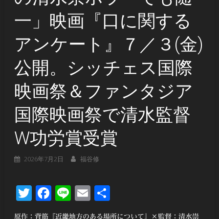
一」映画『口に関する
アンケート』７／３(金)
公開。シッチェス国際
映画祭＆ファンタジア
国際映画祭で清水監督
W功労賞受賞
2026年7月2日
福谷修
Twitter
Facebook
Line
Email
共
有
原作：背筋『近畿地方のある場所について』×監督：清水崇