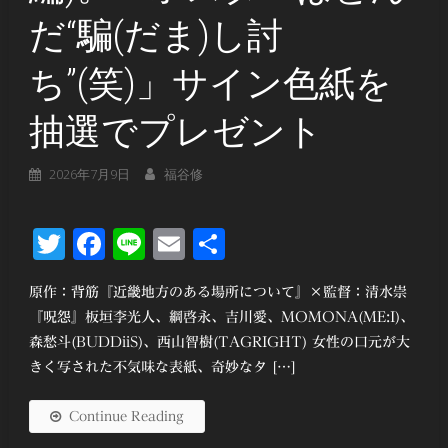
だ“騙(だま)し討
ち”(笑)」サイン色紙を
抽選でプレゼント
2026年7月9日
福谷修
Twitter
Facebook
Line
Email
共
有
原作：背筋『近畿地方のある場所について』×監督：清水崇
『呪怨』板垣李光人、綱啓永、吉川愛、MOMONA(ME:I)、
森愁斗(BUDDiiS)、西山智樹(TAGRIGHT) 女性の口元が大
きく写された不気味な表紙、奇妙なタ […]
Continue Reading