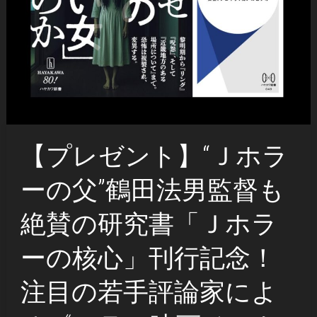
【プレゼント】“Ｊホラ
ーの父”鶴田法男監督も
絶賛の研究書「Ｊホラ
ーの核心」刊行記念！
注目の若手評論家によ