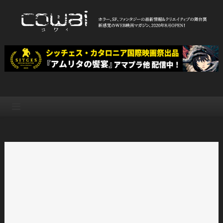
Skip
to
content
WEB映画マガジン「cowai コ
ホラー、SF、ファンタジーの最新情報＆クリエイティブの舞台裏
ワイ」