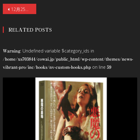
投
12月25日（金）発売のドラマ「MIU404」Blu-ray&DVDの特典映像の詳細が決定！「未公開＆ＮＧ集 」「ロングインタビュー集」など、約180分の10大映像特典を収録！
稿
RELATED POSTS
ナ
ビ
: Undefined variable $category_ids in
Warning
ゲ
/home/xs703844/cowai.jp/public_html/wp-content/themes/news-
on line
vibrant-pro/inc/hooks/nv-custom-hooks.php
59
ー
シ
ョ
ン