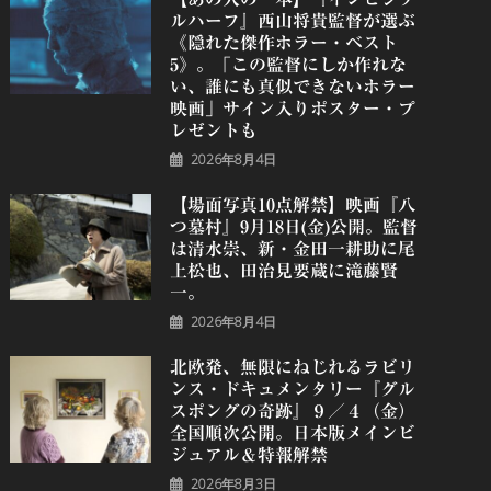
ルハーフ』⻄⼭将貴監督が選ぶ
《隠れた傑作ホラー・ベスト
5》。「この監督にしか作れな
い、誰にも真似できないホラー
映画」サイン入りポスター・プ
レゼントも
2026年8月4日
【場面写真10点解禁】映画『八
つ墓村』9月18日(金)公開。監督
は清水崇、新・金田一耕助に尾
上松也、田治見要蔵に滝藤賢
一。
2026年8月4日
北欧発、無限にねじれるラビリ
ンス・ドキュメンタリー『グル
スポングの奇跡』９／４（金）
全国順次公開。日本版メインビ
ジュアル＆特報解禁
2026年8月3日