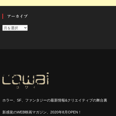
アーカイブ
ア
ー
カ
イ
ブ
ホラー、
SF
、ファンタジーの最新情報
&
クリエイティブの舞台裏
新感覚の
WEB
映画マガジン、
2020
年
8
月
OPEN
！