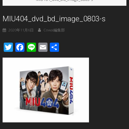
MIU404_dvd_bd_image_0803-s
2020年11月6日
Cowai編集部
Twitter
Facebook
Line
Email
共
有