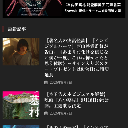
最新記事
【著名人の実話怪談】『インビ
ジブルハーフ』⻄⼭将貴監督が
告白。《あまりお化けを信じな
い僕が一度、これは怖かったと
思う体験》ーサイン入りポスタ
ー・プレゼントは8/9(日)に締切
延長
2026年8月7日
【本予告＆本ビジュアル解禁】
映画『八つ墓村』9月18日(金)公
開。主題歌も決定
2026年8月7日
【あの人の一本】『インビジブ