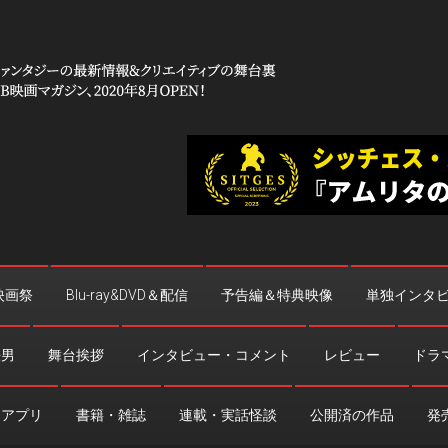
 コワイ」
台裏
映画祭
Blu-ray&DVD＆配信
予告編＆特典映像
単独インタ
法男
舞台挨拶
インタビュー・コメント
レビュー
ドラ
・アプリ
書籍・雑誌
連載・実話怪談
公開済の作品
発売