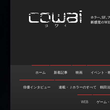
Skip
to
content
WEB映画マガジン「cowai
ホラー、SF、ファンタジーの最新情報＆クリエイティブの舞
ホーム
新着記事
映画
イベント・
俳優インタビュー
連載・Ｊホラーのすべて 鶴田
WEB
ゲーム