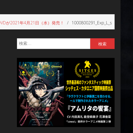
VDが2021年4月21日（水）発売！
1000800291_Exp_L_s
検
索: