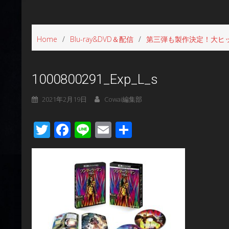
Home
Blu-ray&DVD＆配信
第三弾も製作決定！大ヒット
1000800291_Exp_L_s
2021年2月19日
Cowai編集部
Twitter
Facebook
Line
Email
共
有