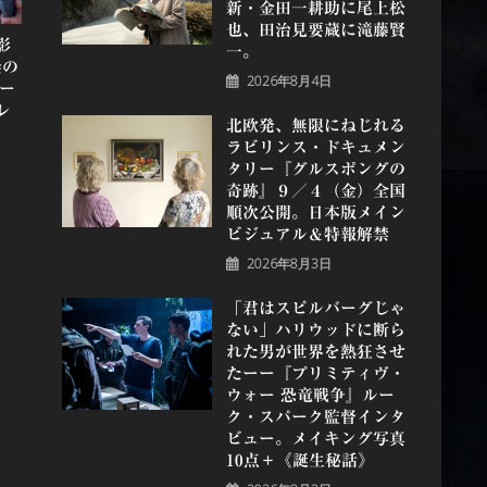
新・金田一耕助に尾上松
也、田治見要蔵に滝藤賢
影
一。
崇の
2026年8月4日
ー
レ
北欧発、無限にねじれる
ラビリンス・ドキュメン
タリー『グルスポングの
奇跡』９／４（金）全国
順次公開。日本版メイン
ビジュアル＆特報解禁
2026年8月3日
「君はスピルバーグじゃ
ない」ハリウッドに断ら
れた男が世界を熱狂させ
たーー『プリミティヴ・
ウォー 恐⻯戦争』ルー
ク・スパーク監督インタ
ビュー。メイキング写真
10点＋《誕⽣秘話》