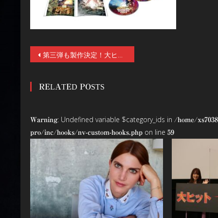
投
第三弾も製作決定！大ヒット・シリーズ最新作『ワンダーウーマン1984』の4K UHD、Blu-ray、DVDが2021年4月21日（水）発売！
稿
RELATED POSTS
ナ
ビ
: Undefined variable $category_ids in
Warning
/home/xs7038
ゲ
on line
pro/inc/hooks/nv-custom-hooks.php
59
ー
シ
ョ
ン