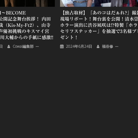
M〜BECOME
【独占取材】『あのコはだぁれ?』撮
』公開記念舞台挨拶！ 内田
現場リポート！舞台裏を公開！清水
Kis-My-Ft2）、山寺
ホラー演出に渋谷凪咲は!?特製「ホラ
声優初挑戦のキスマイ宮
セリフステッカー」を抽選で3名様プ
川大輔からの手紙に感激!!
ゼント！
9日
Cowai編集部
2024年6月24日
福谷修