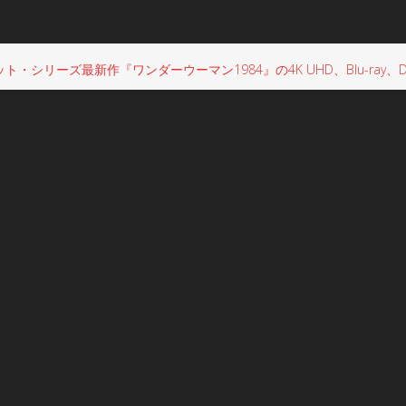
・シリーズ最新作『ワンダーウーマン1984』の4K UHD、Blu-ray、D