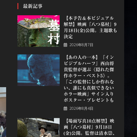
最新記事
【本予告＆本ビジュアル
解禁】映画『八つ墓村』9
月18日(金)公開。主題歌も
決定
2026年8月7日
【あの人の一本】『イン
ビジブルハーフ』⻄⼭将
貴監督が選ぶ《隠れた傑
作ホラー・ベスト5》。
「この監督にしか作れな
い、誰にも真似できない
ホラー映画」サイン入り
ポスター・プレゼントも
2026年8月4日
【場面写真10点解禁】映
画『八つ墓村』9月18日
(金)公開。監督は清水崇、