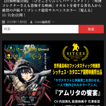
【冒頭映像公開】「ひとことで言ってパーフェクト！」「呪物
コレクターさえも恐怖する映画」オカルトを愛する著名人から
絶賛の声続々！ゴシック超常サスペンスホラー『視える』
11/7(金)公開！
2025年11月8日
Cowai編集部
検
索: