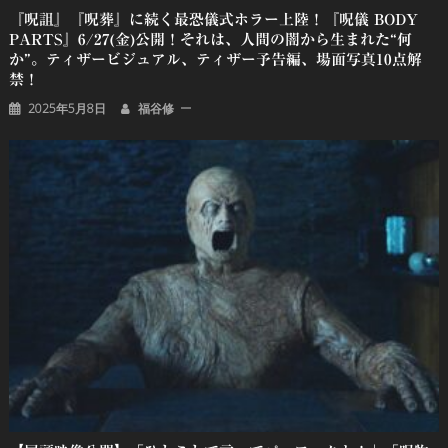
『呪詛』『呪葬』に続く最恐儀式ホラー上陸！『呪儀 BODY
PARTS』6/27(金)公開！それは、人間の闇から生まれた“何
か”。ティザービジュアル、ティザー予告編、場面写真10点解
禁！
2025年5月8日
福谷修