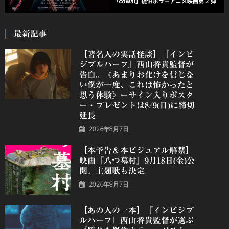
最新記事
【著名人の実話怪談】『インビ
ジブルハーフ』⻄⼭将貴監督が
告白。《あまりお化けを信じな
い僕が一度、これは怖かったと
思う体験》ーサイン入りポスタ
ー・プレゼントは8/9(日)に締切
延長
2026年8月7日
【本予告＆本ビジュアル解禁】
映画『八つ墓村』9月18日(金)公
開。主題歌も決定
2026年8月7日
【あの人の一本】『インビジブ
ルハーフ』⻄⼭将貴監督が選ぶ