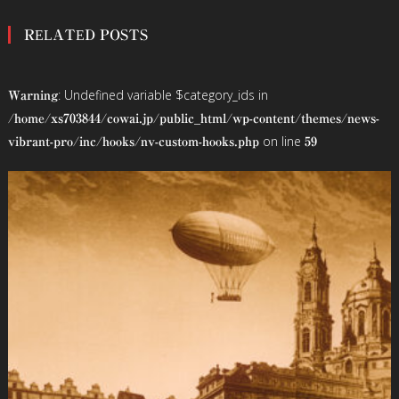
稿
RELATED POSTS
ナ
ビ
: Undefined variable $category_ids in
Warning
ゲ
/home/xs703844/cowai.jp/public_html/wp-content/themes/news-
on line
vibrant-pro/inc/hooks/nv-custom-hooks.php
59
ー
シ
ョ
ン