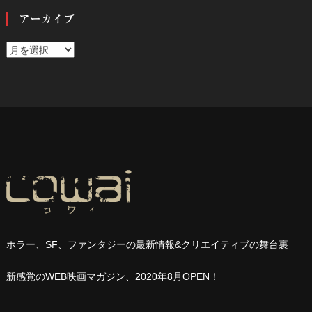
アーカイブ
ア
ー
カ
イ
ブ
ホラー、
SF
、ファンタジーの最新情報
&
クリエイティブの舞台裏
新感覚の
WEB
映画マガジン、
2020
年
8
月
OPEN
！