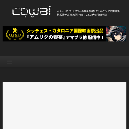
Skip
to
content
WEB映画マガジン「cowai コ
ホラー、SF、ファンタジーの最新情報＆クリエイティブの舞台裏
ワイ」