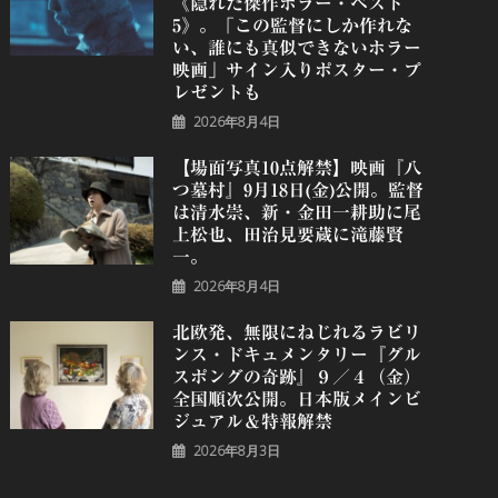
《隠れた傑作ホラー・ベスト
5》。「この監督にしか作れな
い、誰にも真似できないホラー
映画」サイン入りポスター・プ
レゼントも
2026年8月4日
【場面写真10点解禁】映画『八
つ墓村』9月18日(金)公開。監督
は清水崇、新・金田一耕助に尾
上松也、田治見要蔵に滝藤賢
一。
2026年8月4日
北欧発、無限にねじれるラビリ
ンス・ドキュメンタリー『グル
スポングの奇跡』９／４（金）
全国順次公開。日本版メインビ
ジュアル＆特報解禁
2026年8月3日