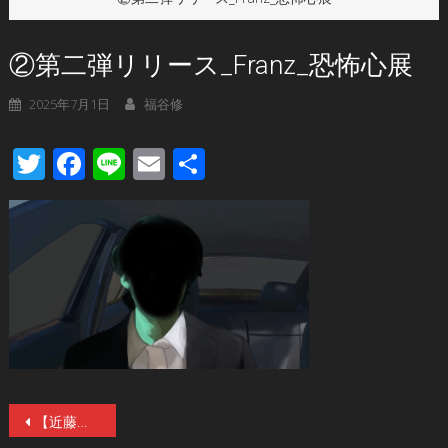
②第二弾リリース_Franz_恐怖心展
2025年7月1日
福谷修
Twitter
Facebook
Line
Email
共
有
投
【近藤亮太監督らが参加したティザー動画&雪下まゆイラスト、大島依提亜デザインのオルタナティブポスター解禁】「行方不明展」のクリエイターによる『恐怖心展』7月18日(金)〜開催！