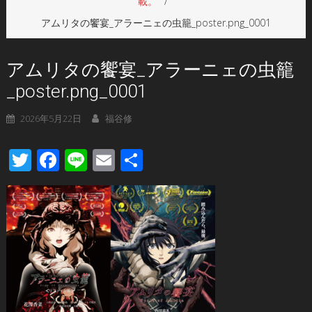
載。
アムリタの饗宴_アラーニェの虫籠_poster.png_0001
アムリタの饗宴_アラーニェの虫籠
_poster.png_0001
2026年5月22日
福谷修
Twitter
Facebook
Line
Email
共
有