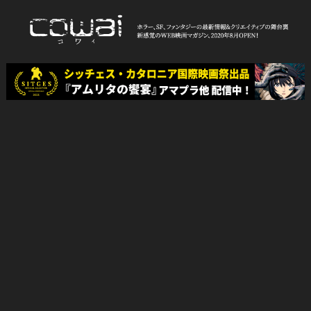
Skip
to
content
WEB映画マガジン「cowai コ
ホラー、SF、ファンタジーの最新情報＆クリエイティブの舞台裏
ワイ」