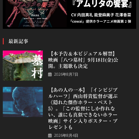
最新記事
【本予告＆本ビジュアル解禁】
映画『八つ墓村』9月18日(金)公
開。主題歌も決定
2026年8月7日
【あの人の一本】『インビジブ
ルハーフ』⻄⼭将貴監督が選ぶ
《隠れた傑作ホラー・ベスト
5》。「この監督にしか作れな
い、誰にも真似できないホラー
映画」サイン入りポスター・プ
レゼントも
2026年8月4日