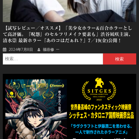
【試写レビュー／オススメ】「美少女ホラー&百合ホラーとし
て高評価。『呪怨』のセルフリメイク要素も」渋谷凪咲主演、
清水崇 最新ホラー『あのコはだぁれ？』7／19(金)公開！
2024年7月8日
福谷修
検
索: