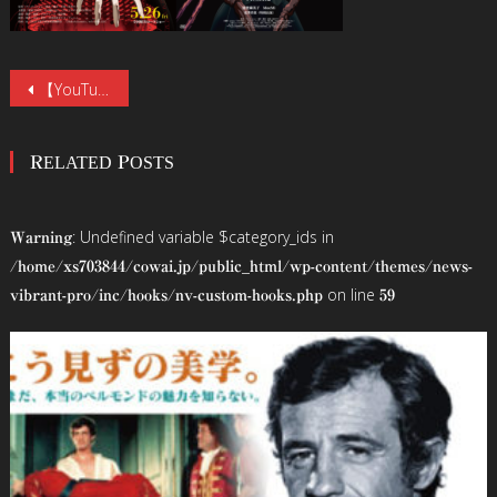
投
【YouTube無料公開中】世界の映画祭を驚かせたホラーアニメ映画二作が無料公開！監督の新作ホラーアニメ映画のクラウドファンディング実施記念。《アニメへの出演権》など魅力的な特典も満載。
稿
RELATED POSTS
ナ
ビ
: Undefined variable $category_ids in
Warning
ゲ
/home/xs703844/cowai.jp/public_html/wp-content/themes/news-
on line
vibrant-pro/inc/hooks/nv-custom-hooks.php
59
ー
シ
ョ
ン