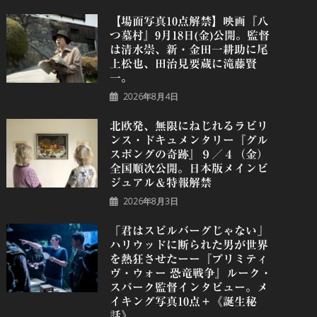
【場面写真10点解禁】映画『八
つ墓村』9月18日(金)公開。監督
は清水崇、新・金田一耕助に尾
上松也、田治見要蔵に滝藤賢
一。
2026年8月4日
北欧発、無限にねじれるラビリ
ンス・ドキュメンタリー『グル
スポングの奇跡』９／４（金）
全国順次公開。日本版メインビ
ジュアル＆特報解禁
2026年8月3日
「君はスピルバーグじゃない」
ハリウッドに断られた男が世界
を熱狂させたーー『プリミティ
ヴ・ウォー 恐⻯戦争』ルーク・
スパーク監督インタビュー。メ
イキング写真10点＋《誕⽣秘
話》