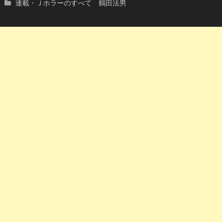
連載・Ｊホラーのすべて 鶴田法男