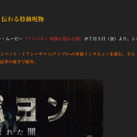
り伝わる特級呪物
ー・ムービー
『フンパヨン 呪物に隠れた闇』
が７月５日（金）より、シ
ーンパット・イアン＝サマン(アップ)への単独インタビューを敢行。さら
は記事の後半で紹介。