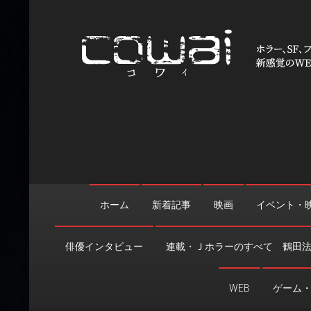
Skip
to
content
WEB映画マガジン「cowai
ホラー、SF、ファンタジーの最新情報＆クリエイティブの舞
ホーム
新着記事
映画
イベント・
俳優インタビュー
連載・Ｊホラーのすべて 鶴田
WEB
ゲーム