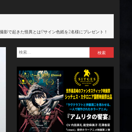
影で起きた怪異とは!?サイン色紙を2名様にプレゼント！
検
索: