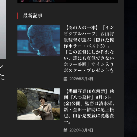
最新記事
【あの人の一本】『イン
ビジブルハーフ』⻄⼭将
貴監督が選ぶ《隠れた傑
作ホラー・ベスト5》。
「この監督にしか作れな
い、誰にも真似できない
ン
ホラー映画」サイン入り
ポスター・プレゼントも
た
2026年8月4日
【場面写真10点解禁】映
画『八つ墓村』9月18日
(金)公開。監督は清水崇、
新・金田一耕助に尾上松
也、田治見要蔵に滝藤賢
一。
2026年8月4日