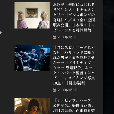
北欧発、無限にねじれる
ラビリンス・ドキュメン
タリー『グルスポングの
奇跡』９／４（金）全国
順次公開。日本版メイン
ビジュアル＆特報解禁
ネ
2026年8月3日
「君はスピルバーグじゃ
ない」ハリウッドに断ら
れた男が世界を熱狂させ
たーー『プリミティヴ・
ウォー 恐⻯戦争』ルー
ク・スパーク監督インタ
ビュー。メイキング写真
10点＋《誕⽣秘話》
2026年8月3日
『インビジブルハーフ』
公開記念。撮影時23歳、
注目の気鋭、⻄⼭将貴監