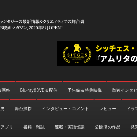
 コワイ」
台裏
映画祭
Blu-ray&DVD＆配信
予告編＆特典映像
単独インタ
法男
舞台挨拶
インタビュー・コメント
レビュー
ドラ
・アプリ
書籍・雑誌
連載・実話怪談
公開済の作品
発売