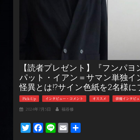
【読者プレゼント】『フンパヨ
パット・イアン＝サマン単独イ
怪異とは!?サイン色紙を2名様
Pick-Up
インタビュー・コメント
オススメ
俳優インタビュ
2024年7月5日
福谷修
Twitter
Facebook
Line
Email
共
有