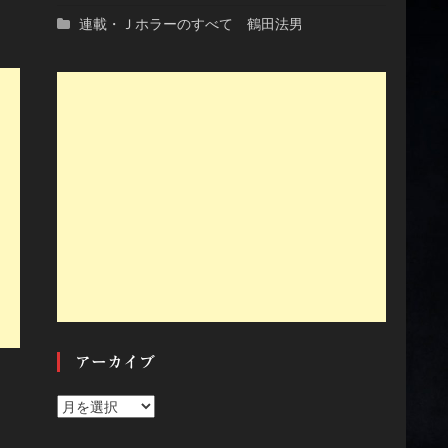
連載・Ｊホラーのすべて 鶴田法男
アーカイブ
ア
ー