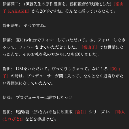
伊藤潤二: (伊藤先生の原作漫画を、鶴田監督が映画化した)
『案山
子 KAKASHI』
から20年ですね。そんなに経っているなんて。
鶴田法男: そうですね。
伊藤: 夏にtwitterでフォローしていただいて。あ、フォローしなき
ゃって、フォローさせていただきました。
『案山子』
でお世話にな
ったんで、そのお礼を私の方からDMを(送りました)。
鶴田: DMをいただいて、びっくりしちゃって。なにしろ
『案山
子』
の時は、プロデューサーが間に入って、なんとなく近寄りがた
い雰囲気になっていたんで。
伊藤: プロデューサーは誰でしたっけ
鶴田: 尾西(要一郎)さん(※他に映画版
『富江』
シリーズや、
『稀人
(まれびと)』
などを手掛けた)。