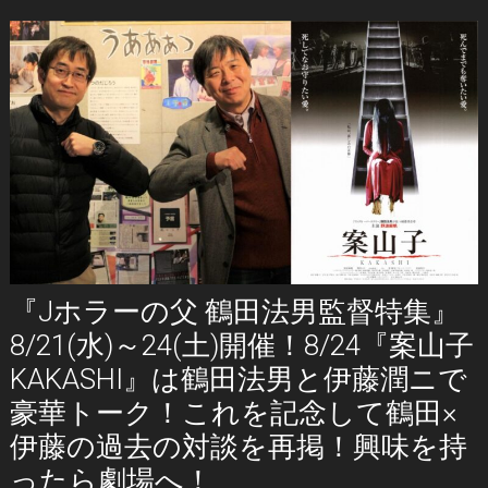
『Jホラーの父 鶴田法男監督特集』
8/21(水)～24(土)開催！8/24『案山子
KAKASHI』は鶴田法男と伊藤潤ニで
豪華トーク！これを記念して鶴田×
伊藤の過去の対談を再掲！興味を持
ったら劇場へ！