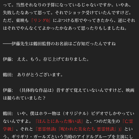
って。当然それなりの予算になっているじゃないですか。いやあ、
失敗したなあって思って。それでショック受けていたんですけど。
ただ、東映も
『リング0』
にぶつける形でやってきたから、逆にそれ
はそれでやんなくてよかったかなあって思ったりもしましたね。
――伊藤先生は鶴田監督のお名前はご存知だったんですね
伊藤: ええ、もう。存じ上げておりました。
鶴田: ありがとうございます。
伊藤: （具体的な作品は）昔すぎて覚えていないんですけど、映画
は撮られていました？
鶴田: いや、僕はホラー物は（オリジナル）ビデオでしかやってい
ないんですよ。
『ほんとにあった怖い話』
と、つのだ先生の
『亡霊
学級』
、それと
『悪霊怪談(『呪われた美女たち 悪霊怪談』)』
とい
う、ギリギリ・ガールズという当時のアイドルグループを主演にし