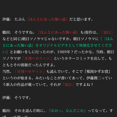
伊藤: たぶん
『ほんとにあった怖い話』
だと思います。
鶴田: そうですね。
『ほんとにあった怖い話』
も(原作は、
「富江」
などと同じ)朝日ソノラマじゃないですか。朝日ソノラマに
「
『ほん
とにあった怖い話』
をオリジナルビデオとして映像化させてくださ
い」
とお願いをしに行ったのが、1989年？だったかな。当時、朝日
ソノラマが
「月刊ハロウィン」
というホラーコミックを出して、も
ともとその別冊だったんですよ。
当然、
「月刊ハロウィン」
も読んでいて、そこで「楳図かずお賞」
というのが始まる、みたいなことが書いてあって、伊藤潤二ってい
う新人の作品が載っていて、それが
「富江」
ですよね？
伊藤: そうです。
鶴田: それを読んだ時に、
「おおっ、なんだこれ」
ってなって。す