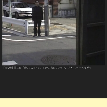
「ほん怖」第二夜『霊のうごめく家』©1991朝日ソノラマ、ジャパンホームビデオ