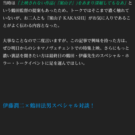
当時は
「上映されない作品(『案山子』)をあまり深堀してもなあ」
と
いう鶴田監督の提案もあったため、トークではそこまで濃く触れて
いないが、お二人とも『案山子 KAKASHI』がお気に入りであるこ
とがよく伝わる内容となった。
大事なことなので二度言いますが、この記事で興味を持った方は、
ぜひ明日からのシネマノヴェチェントでの特集上映、さらにもっと
濃い裏話を聞きたい方は最終日の鶴田・伊藤先生のスペシャル・ホ
ラー・トークイベントに足を運んでほしい。
伊藤潤二×鶴田法男スペシャル対談！