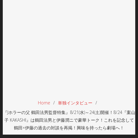
Home
単独インタビュー
『Jホラーの父 鶴田法男監督特集』8/21(水)～24(土)開催！8/24『案山
子 KAKASHI』は鶴田法男と伊藤潤ニで豪華トーク！これを記念して
鶴田×伊藤の過去の対談を再掲！興味を持ったら劇場へ！