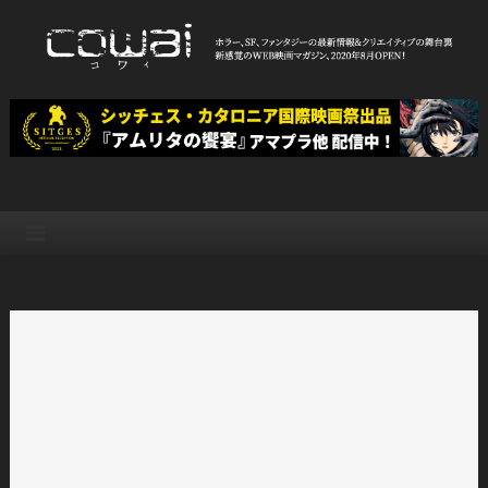
Skip
to
content
WEB映画マガジン「cowai コ
ホラー、SF、ファンタジーの最新情報＆クリエイティブの舞台裏
ワイ」