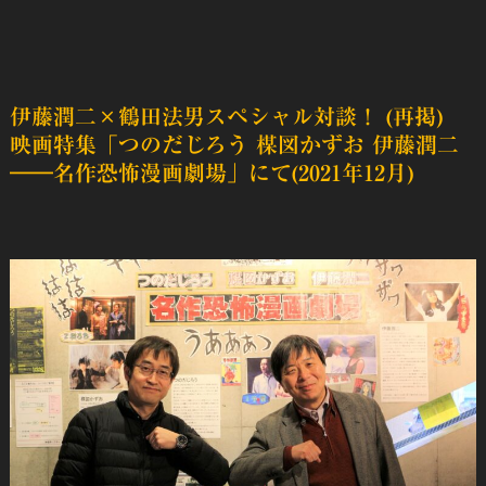
伊藤潤二×鶴田法男スペシャル対談！ (再掲)
映画特集
「つのだじろう 楳図かずお 伊藤潤二
――名作恐怖漫画劇場」
にて(2021年12月)