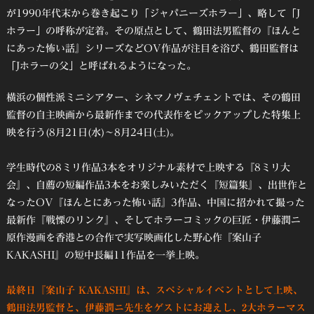
が1990年代末から巻き起こり「ジャパニーズホラー」、略して「J
ホラー」の呼称が定着。その原点として、鶴田法男監督の『ほんと
にあった怖い話』シリーズなどOV作品が注目を浴び、鶴田監督は
「Jホラーの父」と呼ばれるようになった。
横浜の個性派ミニシアター、シネマノヴェチェントでは、その鶴田
監督の自主映画から最新作までの代表作をピックアップした特集上
映を行う(8月21日(水)～8月24日(土)。
学生時代の8ミリ作品3本をオリジナル素材で上映する『8ミリ大
会』、自薦の短編作品3本をお楽しみいただく『短篇集』、出世作と
なったOV『ほんとにあった怖い話』3作品、中国に招かれて撮った
最新作『戦慄のリンク』、そしてホラーコミックの巨匠・伊藤潤ニ
原作漫画を香港との合作で実写映画化した野心作『案山子
KAKASHI』の短中長編11作品を一挙上映。
最終日『案山子 KAKASHI』は、スペシャルイベントとして上映、
鶴田法男監督と、伊藤潤ニ先生をゲストにお迎えし、2大ホラーマス