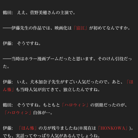
鶴田: ええ、菅野美穂さんの主演で。
――伊藤先生の作品では、映画化は
「富江」
が初めてなんですか。
伊藤: そうですね。
――当時はホラー漫画ブームだったと思います。そのけん引役だっ
た。
伊藤: いえ、犬木加奈子先生がすごい人気だったので。あと、
「ほ
ん怖」
も当時人気が出てきて、独立したんですね。
鶴田: そうですね。もともと
「ハロウィン」
の別冊だったのが、
「ハロウィン」
自体が…。
伊藤:
「ほん怖」
の方が残りましたね(※現在は
「HONKOWA」
)。
でも、実話ってやっぱり人気があるんでしょうね。