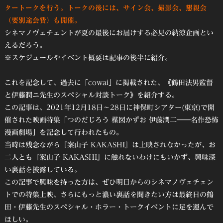
タートークを行う。トークの後には、サイン会、撮影会、懇親会
（要別途会費）も開催。
シネマノヴェチェントが夏の最後にお届けする必見の納涼企画とい
えるだろう。
※スケジュールやイベント概要は記事の後半に紹介。
これを記念して、過去に「cowai」に掲載された、《鶴田法男監督
と伊藤潤ニ先生のスペシャル対談トーク》を紹介する。
この記事は、2021年12月18日～28日に神保町シアター(東京)で開
催された映画特集「つのだじろう 楳図かずお 伊藤潤二――名作恐怖
漫画劇場」を記念して行われたもの。
当時は残念ながら『案山子 KAKASHI』は上映されなかったが、お
二人とも『案山子 KAKASHI』に触れないわけにもいかず、興味深
い裏話を披露している。
この記事で興味を持った方は、ぜひ明日からのシネマノヴェチェン
トでの特集上映、さらにもっと濃い裏話を聞きたい方は最終日の鶴
田・伊藤先生のスペシャル・ホラー・トークイベントに足を運んで
ほしい。