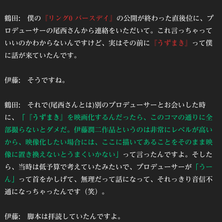
鶴田: 僕の
『リング0 バースデイ』
の公開が終わった直後位に、プ
ロデューサーの尾西さんから連絡をいただいて。これ言っちゃって
いいのかわからないんですけど、実はその前に
『うずまき』
って僕
に話が来ていたんです。
伊藤: そうですね。
鶴田: それで(尾西さんとは)別のプロデューサーとお会いした時
に、
「
『うずまき』
を映画化するんだったら、このコマの通りに全
部撮らないとダメだ。伊藤潤二作品というのは非常にレベルが高い
から、映像化したい場合には、ここに描いてあることをそのまま映
像に置き換えないとうまくいかない」
って言ったんですよ。そした
ら、当時は低予算で考えていたみたいで、プロデューサーが
「うー
ん」
って首をかしげて、無理だって話になって、それっきり音信不
通になっちゃったんです（笑）。
伊藤: 脚本は拝読していたんですよ。