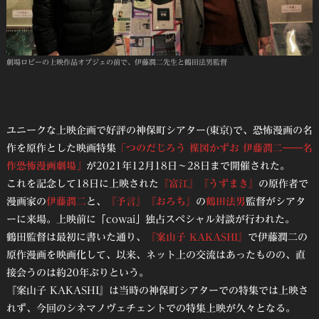
劇場ロビーの上映作品オブジェの前で、伊藤潤二先生と鶴田法男監督
ユニークな上映企画で好評の神保町シアター(東京)で、恐怖漫画の名
作を原作とした映画特集
「つのだじろう 楳図かずお 伊藤潤二――名
作恐怖漫画劇場」
が2021年12月18日～28日まで開催された。
これを記念して18日に上映された
『富江』『うずまき』
の原作者で
漫画家の
伊藤潤二
と、
『予言』『おろち』
の
鶴田法男
監督がシアタ
ーに来場。上映前に「cowai」独占スペシャル対談が行われた。
鶴田監督は最初に書いた通り、
『案山子 KAKASHI』
で伊藤潤二の
原作漫画を映画化して、以来、ネット上の交流はあったものの、直
接会うのは約20年ぶりという。
『案山子 KAKASHI』は当時の神保町シアターでの特集では上映さ
れず、今回のシネマノヴェチェントでの特集上映が久々となる。