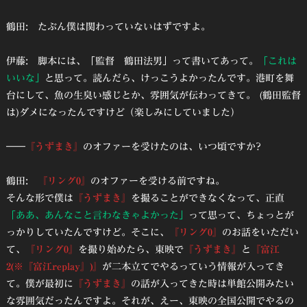
鶴田: たぶん僕は関わっていないはずですよ。
伊藤: 脚本には、「監督 鶴田法男」って書いてあって。
「これは
いいな」
と思って。読んだら、けっこうよかったんです。港町を舞
台にして、魚の生臭い感じとか、雰囲気が伝わってきて。 (鶴田監督
は)ダメになったんですけど（楽しみにしていました）
――
『うずまき』
のオファーを受けたのは、いつ頃ですか?
鶴田:
『リング0』
のオファーを受ける前ですね。
そんな形で僕は
『うずまき』
を撮ることができなくなって、正直
「ああ、あんなこと言わなきゃよかった」
って思って、ちょっとが
っかりしていたんですけど。そこに、
『リング0』
のお話をいただい
て、
『リング0』
を撮り始めたら、東映で
『うずまき』
と
『富江
2(※『富江replay』)』
が二本立てでやるっていう情報が入ってき
て。僕が最初に
『うずまき』
の話が入ってきた時は単館公開みたい
な雰囲気だったんですよ。それが、えー、東映の全国公開でやるの