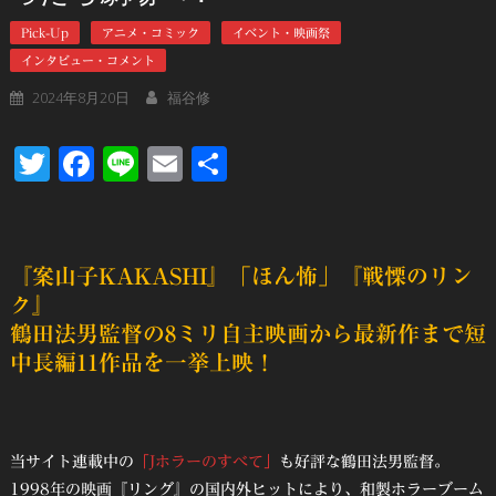
Pick-Up
アニメ・コミック
イベント・映画祭
インタビュー・コメント
2024年8月20日
福谷修
Twitter
Facebook
Line
Email
共
有
『案山子KAKASHI』「ほん怖」『戦慄のリン
ク』
鶴田法男監督の8ミリ自主映画から最新作まで短
中長編11作品を一挙上映！
当サイト連載中の
「Jホラーのすべて」
も好評な鶴田法男監督。
1998年の映画『リング』の国内外ヒットにより、和製ホラーブーム