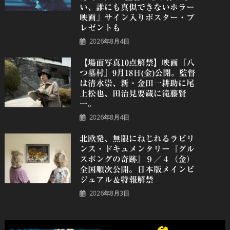
い、誰にも真似できないホラー
映画」サイン入りポスター・プ
レゼントも
2026年8月4日
【場面写真10点解禁】映画『八
つ墓村』9月18日(金)公開。監督
は清水崇、新・金田一耕助に尾
上松也、田治見要蔵に滝藤賢
一。
2026年8月4日
北欧発、無限にねじれるラビリ
ンス・ドキュメンタリー『グル
スポングの奇跡』９／４（金）
全国順次公開。日本版メインビ
ジュアル＆特報解禁
2026年8月3日