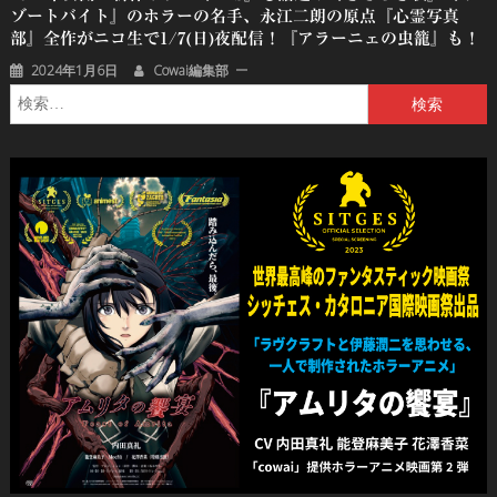
ゾートバイト』のホラーの名手、永江二朗の原点『心霊写真
部』全作がニコ生で1/7(日)夜配信！『アラーニェの虫籠』も！
2024年1月6日
Cowai編集部
検
索: