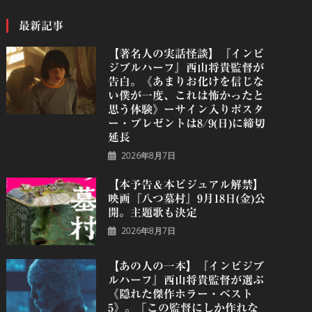
最新記事
【著名人の実話怪談】『インビ
ジブルハーフ』⻄⼭将貴監督が
告白。《あまりお化けを信じな
い僕が一度、これは怖かったと
思う体験》ーサイン入りポスタ
ー・プレゼントは8/9(日)に締切
延長
2026年8月7日
【本予告＆本ビジュアル解禁】
映画『八つ墓村』9月18日(金)公
開。主題歌も決定
2026年8月7日
【あの人の一本】『インビジブ
ルハーフ』⻄⼭将貴監督が選ぶ
《隠れた傑作ホラー・ベスト
5》。「この監督にしか作れな