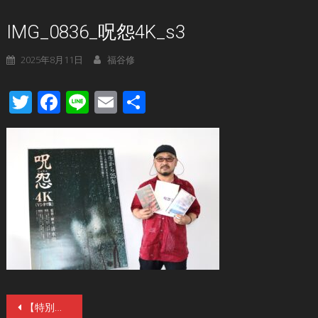
IMG_0836_呪怨4K_s3
2025年8月11日
福谷修
Twitter
Facebook
Line
Email
共
有
投
【特別連載企画】『呪怨〈4K：Vシネマ版〉』公開記念「清水崇 原点の創作術」第１回「３分の短編でプロ監督デビューできた理由」