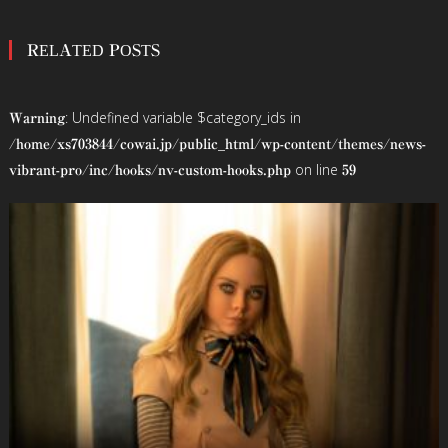
稿
RELATED POSTS
ナ
ビ
: Undefined variable $category_ids in
Warning
ゲ
/home/xs703844/cowai.jp/public_html/wp-content/themes/news-
on line
vibrant-pro/inc/hooks/nv-custom-hooks.php
59
ー
シ
ョ
ン