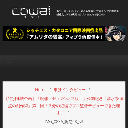
Skip
to
content
WEB映画マガジン「cowai コ
ホラー、SF、ファンタジーの最新情報＆クリエイティブの舞台裏
ワイ」
Home
単独インタビュー
【特別連載企画】『呪怨〈4K：Vシネマ版〉』公開記念「清水崇 原
点の創作術」第１回「３分の短編でプロ監督デビューできた理
由」
IMG_0836_呪怨4K_s3