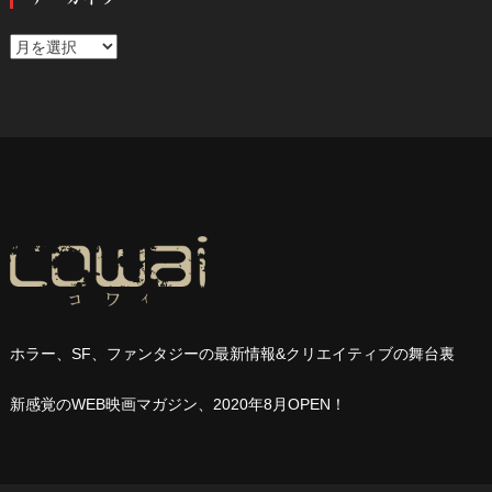
ア
ー
カ
イ
ブ
ホラー、
SF
、ファンタジーの最新情報
&
クリエイティブの舞台裏
新感覚の
WEB
映画マガジン、
2020
年
8
月
OPEN
！