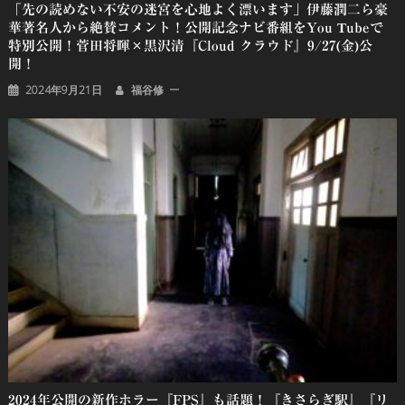
「先の読めない不安の迷宮を心地よく漂います」伊藤潤二ら豪
華著名人から絶賛コメント！公開記念ナビ番組をYou Tubeで
特別公開！菅田将暉×黒沢清『Cloud クラウド』9/27(金)公
開！
2024年9月21日
福谷修
2024年公開の新作ホラー『FPS』も話題！『きさらぎ駅』『リ