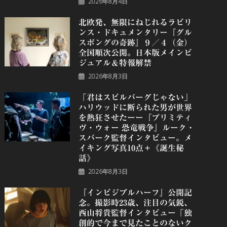
2026年8月4日
北欧発、無限にねじれるラビリ
ンス・ドキュメンタリー『グル
スポングの奇跡』９／４（金）
全国順次公開。日本版メインビ
ジュアル＆特報解禁
2026年8月3日
「君はスピルバーグじゃない」
ハリウッドに断られた男が世界
を熱狂させたーー『プリミティ
ヴ・ウォー 恐⻯戦争』ルーク・
スパーク監督インタビュー。メ
イキング写真10点＋《誕⽣秘
話》
2026年8月3日
『インビジブルハーフ』公開記
念。撮影時23歳、注目の気鋭、
⻄⼭将貴監督インタビュー「独
創的で今まで見たことのないク