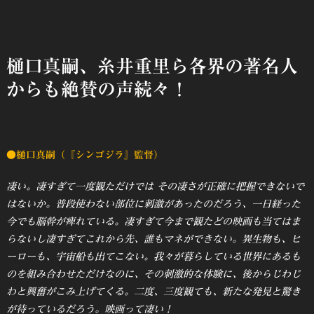
樋口真嗣、糸井重里ら各界の著名人
からも絶賛の声続々！
●樋口真嗣（『シンゴジラ』監督）
凄い。凄すぎて一度観ただけでは その凄さが正確に把握できないで
はないか。普段使わない部位に刺激があったのだろう、一日経った
今でも脳幹が痺れている。凄すぎて今まで観たどの映画も当てはま
らないし凄すぎてこれから先、誰もマネができない。異生物も、ヒ
ーローも、宇宙船も出てこない。我々が暮らしている世界にあるも
のを組み合わせただけなのに、その刺激的な体験に、後からじわじ
わと興奮がこみ上げてくる。二度、三度観ても、新たな発見と驚き
が待っているだろう。映画って凄い！