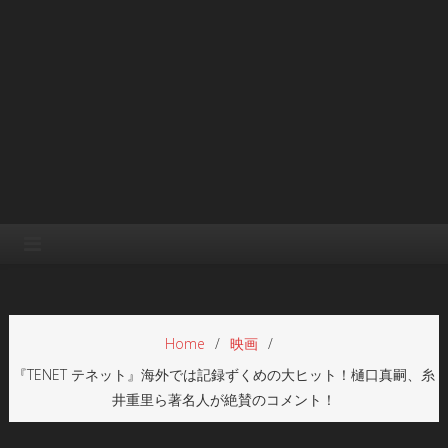
Home
映画
『TENET テネット』海外では記録ずくめの大ヒット！樋口真嗣、糸
井重里ら著名人が絶賛のコメント！