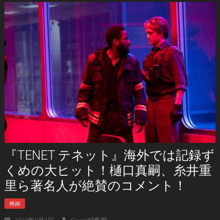
『TENET テネット』海外では記録ず
くめの大ヒット！樋口真嗣、糸井重
里ら著名人が絶賛のコメント！
映画
2020年9月1日
Cowai編集部