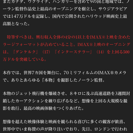
またカナダ、ウクライナ、ハンガリーを含めて9の国と地域では、ノ
ーラン監督作品史上最高のオープニングを樹立し、サウジアラビア
では147万ドルを記録し、国内で公開されたハリウッド映画史上最
高額となった。
特筆すべきは、興行収入全体の4分の1以上をIMAX®上映を含めた
ラージフォーマットが占めていること。IMAX®上映のオープニング
は、『ダンケルク』（17）『インターステラー』（14）を上回る500
万ドルを突破している。
本作では、世界7カ国を舞台に、70ミリフィルムのIMAX®カメラ
で、ありとあらゆる「本物」を撮影したノーラン監督。
本物のジェット飛行機を爆破させ、８キロに及ぶ高速道路を3週間封
鎖したカーアクションを繰り広げるなど、想像を上回る大規模な撮
影を敢行、最高の映画体験をつくりあげた。
想像を超えた映像体験と映画を観られる喜びに多くの観客が歓喜、
世界中でいま称賛の声が降り注いでおり、先日、ロンドンで行われ