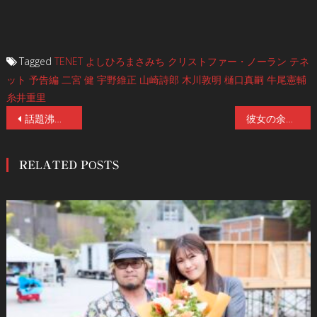
Tagged
TENET
よしひろまさみち
クリストファー・ノーラン
テネ
ット
予告編
二宮 健
宇野維正
山崎詩郎
木川敦明
樋口真嗣
牛尾憲輔
糸井重里
投
話題沸騰！ついに本日9/1発売&！！エヴァンゲリオン最新本 中身をチラ見せ！
彼女の余命はあと3時間…！全米ティーン戦慄の都市伝説ホラー『カウントダウン』、衝撃の本編冒頭映像を初公開！
稿
RELATED POSTS
ナ
ビ
ゲ
ー
シ
ョ