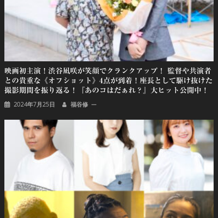
ン
映画初主演！渋谷凪咲が笑顔でクランクアップ！ 監督や共演者
との貴重な《オフショット》4点が到着！座長として駆け抜けた
撮影期間を振り返る！『あのコはだぁれ？』大ヒット公開中！
2024年7月25日
福谷修