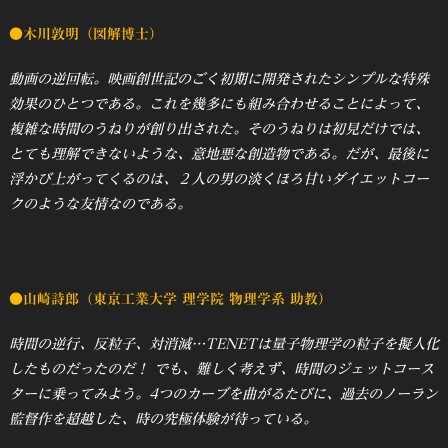
●木川敦明（図解博士）
動画の逆回転。映画創世記のごく初期に開発されたシンプルな特殊
効果のひとつである。これを幾多にも組み合わせることによって、
複雑な時間のうねりが創り出された。そのうねりは初見だけでは、
とても理解できないような、意地悪な創造物である。だが、最後に
浮かび上がってくるのは、２人の男の淡くほろ甘いダイエットコー
クのような友情なのである。
●山崎詩郎（東京工業大学 理学院 物理学系 助教）
時間の逆行、反粒子、対消滅…TENETは量子物理学の粒子を擬人化
したものだったのだ！ でも、難しく考えず、時間のジェットコース
ターに乗ってみよう。4つのカーブを曲がるたびに、過去のノーラン
監督作を超越した、時の究極体験が待っている。