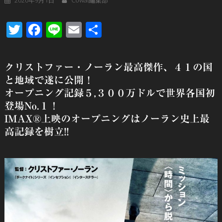
Twitter
Facebook
Line
Email
共
有
クリストファー・ノーラン最高傑作、４１の国
と地域で遂に公開！
オープニング記録５,３００万ドルで世界各国初
登場No.１！
IMAX®上映のオープニングはノーラン史上最
高記録を樹立!!