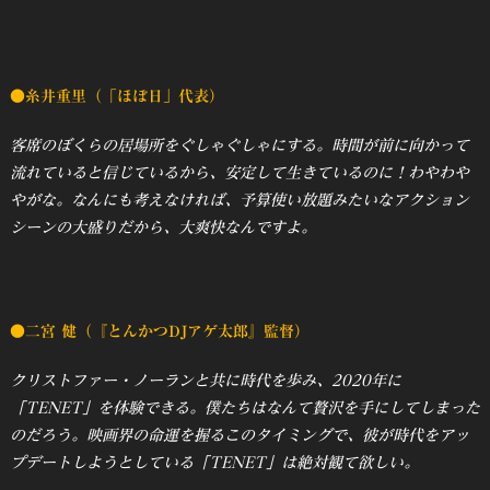
●糸井重里（「ほぼ日」代表）
客席のぼくらの居場所をぐしゃぐしゃにする。時間が前に向かって
流れていると信じているから、安定して生きているのに！わやわや
やがな。なんにも考えなければ、予算使い放題みたいなアクション
シーンの大盛りだから、大爽快なんですよ。
●二宮 健（『とんかつDJアゲ太郎』監督）
クリストファー・ノーランと共に時代を歩み、2020年に
「TENET」を体験できる。僕たちはなんて贅沢を手にしてしまった
のだろう。映画界の命運を握るこのタイミングで、彼が時代をアッ
プデートしようとしている「TENET」は絶対観て欲しい。