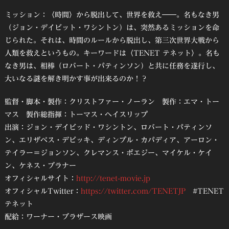
ミッション：〈時間〉から脱出して、世界を救え――。名もなき男
（ジョン・デイビット・ワシントン）は、突然あるミッションを命
じられた。それは、時間のルールから脱出し、第三次世界大戦から
人類を救えというもの。キーワードは〈TENET テネット〉。名も
なき男は、相棒（ロバート・パティンソン）と共に任務を遂行し、
大いなる謎を解き明かす事が出来るのか！？
監督・脚本・製作：クリストファー・ノーラン 製作：エマ・トー
マス 製作総指揮：トーマス・ヘイスリップ
出演：ジョン・デイビッド・ワシントン、ロバート・パティンソ
ン、エリザベス・デビッキ、ディンプル・カパディア、アーロン・
テイラー＝ジョンソン、クレマンス・ポエジー、マイケル・ケイ
ン、ケネス・ブラナー
オフィシャルサイト：
http://tenet-movie.jp
オフィシャルTwitter：
https://twitter.com/TENETJP
#TENET
テネット
配給：ワーナー・ブラザース映画