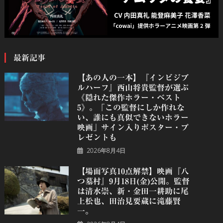
最新記事
【あの人の一本】『インビジブ
ルハーフ』⻄⼭将貴監督が選ぶ
《隠れた傑作ホラー・ベスト
5》。「この監督にしか作れな
い、誰にも真似できないホラー
映画」サイン入りポスター・プ
レゼントも
2026年8月4日
【場面写真10点解禁】映画『八
つ墓村』9月18日(金)公開。監督
は清水崇、新・金田一耕助に尾
上松也、田治見要蔵に滝藤賢
一。