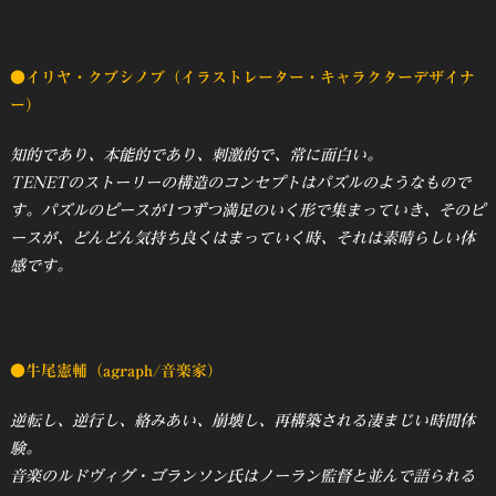
●イリヤ・クブシノブ（イラストレーター・キャラクターデザイナ
ー）
知的であり、本能的であり、刺激的で、常に面白い。
TENETのストーリーの構造のコンセプトはパズルのようなもので
す。パズルのピースが1つずつ満足のいく形で集まっていき、そのピ
ースが、どんどん気持ち良くはまっていく時、それは素晴らしい体
感です。
●牛尾憲輔（agraph/音楽家）
逆転し、逆行し、絡みあい、崩壊し、再構築される凄まじい時間体
験。
音楽のルドヴィグ・ゴランソン氏はノーラン監督と並んで語られる