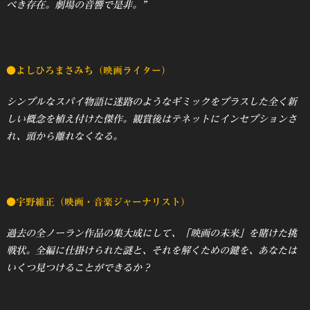
べき存在。劇場の音響で是非。”
●よしひろまさみち（映画ライター）
シンプルなスパイ物語に迷路のようなギミックをプラスした全く新
しい概念を植え付けた傑作。観賞後はテネットにインセプションさ
れ、頭から離れなくなる。
●宇野維正（映画・音楽ジャーナリスト）
過去の全ノーラン作品の集大成にして、「映画の未来」を賭けた挑
戦状。全編に仕掛けられた謎と、それを解くための鍵を、あなたは
いくつ見つけることができるか？