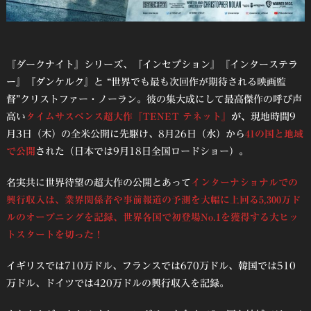
『ダークナイト』シリーズ、『インセプション』『インターステラ
ー』『ダンケルク』と “世界でも最も次回作が期待される映画監
督”クリストファー・ノーラン。彼の集大成にして最高傑作の呼び声
高い
タイムサスペンス超大作『TENET テネット』
が、
現地時間9
月3日（木）の全米公開に先駆け、8月26日（水）から
41の国と地域
で公開
された（日本では9月18日全国ロードショー）。
名実共に世界待望の超大作の公開とあって
インターナショナルでの
興行収入は、業界関係者や事前報道の予測を大幅に上回る5,300万ド
ルのオープニングを記録、世界各国で初登場No.1を獲得する大ヒッ
トスタートを切った！
イギリスでは710万ドル、フランスでは670万ドル、韓国では510
万ドル、ドイツでは420万ドルの興行収入を記録。