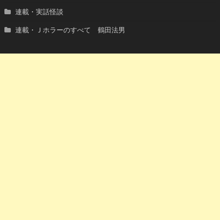
連載・実話怪談
連載・Ｊホラーのすべて 鶴田法男