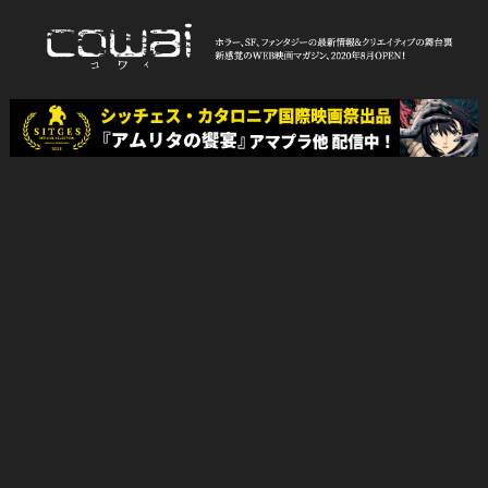
Skip
to
content
WEB映画マガジン「cowai コ
ホラー、SF、ファンタジーの最新情報＆クリエイティブの舞台裏
ワイ」